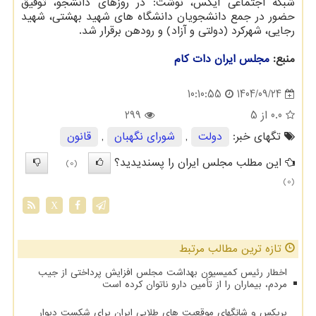
شبکه اجتماعی ایکس، نوشت: در روزهای دانشجو، توفیق
حضور در جمع دانشجویان دانشگاه های شهید بهشتی، شهید
رجایی، شهرکرد (دولتی و آزاد) و رودهن برقرار شد.
منبع:
مجلس ایران دات كام
1404/09/24
10:10:55
0.0
از 5
299
تگهای خبر:
دولت
,
شورای نگهبان
,
قانون
این مطلب مجلس ایران را پسندیدید؟
(0)
(0)
X
تازه ترین مطالب مرتبط
اخطار رئیس کمیسیون بهداشت مجلس افزایش پرداختی از جیب
مردم، بیماران را از تأمین دارو ناتوان کرده است
بریکس و شانگهای موقعیت های طلایی ایران برای شکست دیوار