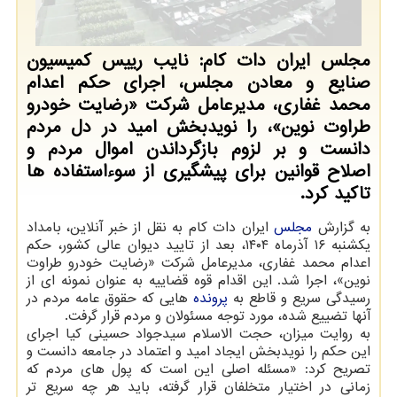
مجلس ایران دات کام: نایب رییس کمیسیون
صنایع و معادن مجلس، اجرای حکم اعدام
محمد غفاری، مدیرعامل شرکت «رضایت خودرو
طراوت نوین»، را نویدبخش امید در دل مردم
دانست و بر لزوم بازگرداندن اموال مردم و
اصلاح قوانین برای پیشگیری از سوءاستفاده ها
تاکید کرد.
به گزارش
مجلس
ایران دات کام به نقل از خبر آنلاین، بامداد
یکشنبه ۱۶ آذرماه ۱۴۰۴، بعد از تایید دیوان عالی کشور، حکم
اعدام محمد غفاری، مدیرعامل شرکت «رضایت خودرو طراوت
نوین»، اجرا شد. این اقدام قوه قضاییه به عنوان نمونه ای از
رسیدگی سریع و قاطع به
پرونده
هایی که حقوق عامه مردم در
آنها تضییع شده، مورد توجه مسئولان و مردم قرار گرفت.
به روایت میزان، حجت الاسلام سیدجواد حسینی کیا اجرای
این حکم را نویدبخش ایجاد امید و اعتماد در جامعه دانست و
تصریح کرد: «مسئله اصلی این است که پول های مردم که
زمانی در اختیار متخلفان قرار گرفته، باید هر چه سریع تر