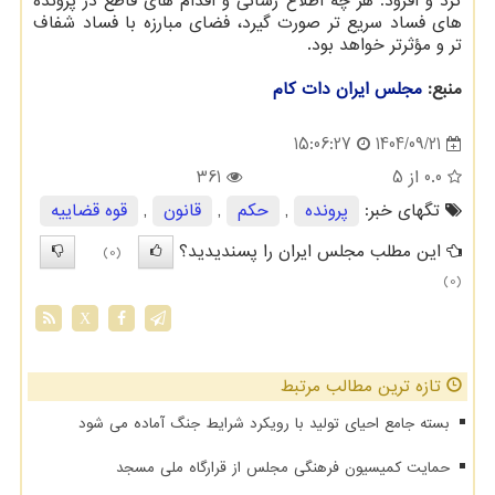
کرد و افزود: هر چه اطلاع رسانی و اقدام های قاطع در پرونده
های فساد سریع تر صورت گیرد، فضای مبارزه با فساد شفاف
تر و مؤثرتر خواهد بود.
منبع:
مجلس ایران دات كام
1404/09/21
15:06:27
0.0
از 5
361
تگهای خبر:
پرونده
,
حكم
,
قانون
,
قوه قضاییه
این مطلب مجلس ایران را پسندیدید؟
(0)
(0)
X
تازه ترین مطالب مرتبط
بسته جامع احیای تولید با رویکرد شرایط جنگ آماده می شود
حمایت کمیسیون فرهنگی مجلس از قرارگاه ملی مسجد