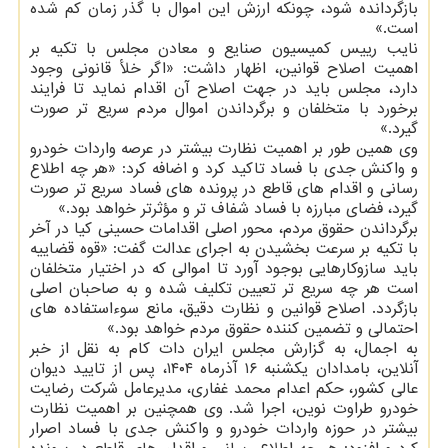
بازگردانده شود، چونکه ارزش این اموال با گذر زمان کم شده
است.»
نایب رییس کمیسیون صنایع و معادن مجلس با تکیه بر
اهمیت اصلاح قوانین، اظهار داشت: «اگر خلأ قانونی وجود
دارد، مجلس باید در جهت اصلاح آن اقدام نماید تا فرایند
برخورد با متخلفان و برگرداندن اموال مردم سریع تر صورت
گیرد.»
وی همین طور بر اهمیت نظارت بیشتر در عرصه واردات خودرو
و واکنش جدی با فساد تاکید کرد و اضافه کرد: «هر چه اطلاع
رسانی و اقدام های قاطع در پرونده های فساد سریع تر صورت
گیرد، فضای مبارزه با فساد شفاف تر و مؤثرتر خواهد بود.»
برگرداندن حقوق مردم، محور اصلی اقدامات حسینی کیا در آخر
با تکیه بر سرعت بخشیدن به اجرای عدالت گفت: «قوه قضاییه
باید سازوکارهایی بوجود آورد تا اموالی که در اختیار متخلفان
است هر چه سریع تر تعیین تکلیف شده و به صاحبان اصلی
بازگردد. اصلاح قوانین و نظارت دقیق، مانع سوءاستفاده های
احتمالی و تضمین کننده حقوق مردم خواهد بود.»
به اجمال، به گزارش مجلس ایران دات کام به نقل از خبر
آنلاین، بامدادان یکشنبه ۱۶ آذرماه ۱۴۰۴، پس از تایید دیوان
عالی کشور، حکم اعدام محمد غفاری، مدیرعامل شرکت رضایت
خودرو طراوت نوین، اجرا شد. وی همچنین بر اهمیت نظارت
بیشتر در حوزه واردات خودرو و واکنش جدی با فساد اصرار