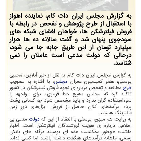
به گزارش مجلس ایران دات کام، نماینده اهواز
با استقبال از طرح پژوهش و تفحص در رابطه با
فروش فیلترشکن ها، خواهان افشای شبکه های
سودجوی پنهان شد و گفت سالانه ده ها هزار
میلیارد تومان از این طریق جابه جا می شود،
درحالی که دولت مدعی است عاملان را نمی
شناسد.
به گزارش مجلس ایران دات کام به نقل از خبر آنلاین، مجتبی
یوسفی، عضو کمیسیون عمران
مجلس
، با اشاره به تصویب
طرح
مطالعه و تفحص درباره ی نحوه فروش فیلترشکن در کشور
تاکید کرد که مجلس «هیچ خط قرمزی» برای مواجهه با
سوءاستفاده گران ندارد و باید مشخص شود چه کسانی پشت
پرده درآمدهای کلان حاصل از فروش ابزارهای دور زدن
فیلترینگ هستند.
به روایت هم میهن، یوسفی با انتقاد از این که
دولت
مدعی بی
اطلاعی درباره ی هویت فروشندگان فیلترشکن است، اظهار
داشت: «چطور ممکنست عده ای بوسیله درگاه های بانکی
رسمی، ماهانه درآمدهای هنگفت داشته باشند اما کسی نداند