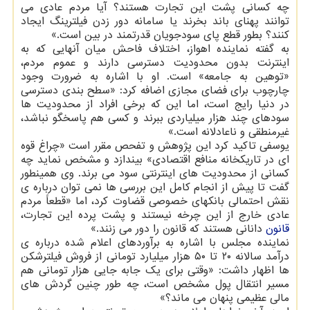
چه کسانی پشت این تجارت هستند؟ آیا مردم عادی می
توانند پهنای باند بخرند یا سامانه دور زدن فیلترینگ ایجاد
کنند؟ بطور قطع پای سودجویان قدرتمند در بین است.»
به گفته نماینده اهواز، اختلاف فاحش میان آنهایی که به
اینترنت بدون محدودیت دسترسی دارند و عموم مردم،
«توهین به جامعه» است. او با اشاره به ضرورت وجود
چارچوب برای فضای مجازی اضافه کرد: «سطح بندی دسترسی
در دنیا رایج است، اما این که برخی افراد از محدودیت ها
سودهای چند هزار میلیاردی ببرند و کسی هم پاسخگو نباشد،
غیرمنطقی و ناعادلانه است.»
یوسفی تاکید کرد این پژوهش و تفحص مقرر است «چراغ قوه
ای در تاریکخانه منافع اقتصادی» بیندازد و مشخص نماید چه
کسانی از محدودیت های اینترنتی سود می برند. وی همینطور
گفت تا پیش از انجام کامل این بررسی ها نمی توان درباره ی
نقش احتمالی بانکهای خصوصی قضاوت کرد، اما «قطعاً مردم
عادی خارج از این چرخه نیستند و پشت پرده این تجارت،
قانون
دانانی هستند که قانون را دور می زنند.»
نماینده مجلس با اشاره به برآوردهای اعلام شده درباره ی
درآمد سالانه ۲۰ تا ۵۰ هزار میلیارد تومانی از فروش فیلترشکن
ها اظهار داشت: «وقتی برای یک جابه جایی هزار تومانی هم
مسیر انتقال پول مشخص است، چه طور چنین گردش های
مالی عظیمی پنهان می ماند؟»