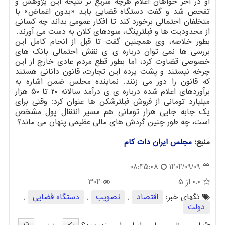
او در آخر خواهان اعلام هرچه سریع تر نتیجه این پژوهش و
تفحص شد و گفت دستگاه قضایی باید «بدون اغماض» با
متخلفان احتمالی برخورد کند تا افکار عمومی بداند چه کسانی
از محدودیت ها و فیلترینگ، سودهای کلان به دست می آورند.
بطور خلاصه، وی همچنین گفت تا قبل از انجام کامل این
بررسی ها نمی توان درباره ی ی نقش احتمالی بانک های
خصوصی قضاوت کرد، اما بطور قطع مردم عادی خارج از این
چرخه نیستند و پشت پرده این تجارت، قانون دانانی هستند
که قانون را دور می زنند. نماینده مجلس ضمن اشاره به
برآوردهای اعلام شده درباره ی ی درآمد سالانه ۲۰ تا ۵۰ هزار
میلیارد تومانی از فروش فیلترشکن ها عنوان کرد: وقتی برای
یک جابه جایی هزار تومانی هم مسیر انتقال پول مشخص
است، چه طور چنین گردش های مالی عظیمی پنهان می ماند؟
منبع:
مجلس ایران دات كام
1404/09/09
08:45:08
0.0
از 5
304
تگهای خبر:
اقتصاد
,
تصویب
,
دستگاه قضایی
,
دولت