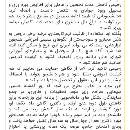
رحیمی کاهش مدت تحصیل را عاملی برای افزایش بهره وری و
تسهیل ورود جوانان به اشتغال دانست و اضافه کرد:
«دانشجویانی که قصد ادامه تحصیل در مقاطع بالاتر دارند هم
می توانند با فراغ بال بیشتری برای تحصیلات تکمیلی برنامه
ریزی کنند.»
بگفته او، استفاده از ظرفیت ترم تابستان، عرضه برخی دروس به
شکل مجازی و سودجستن از الگوهای تلفیقی آموزشی همچون
ابزارهایی است که می تواند اجرای این طرح را ممکن کند؛ البته
«به شرط آنکه هیچ یک از سرفصل ها و معیارهای آموزشی
شورای عالی برنامه ریزی تضعیف نشود و کیفیت تدریس
اساتید هم حفظ شود.»
رحیمی تاکید کرد: «ما از نگاهی حمایت می نماییم که هم
کیفیت آموزشی حفظ شود و هم دانشجو بتواند با انعطاف
بیشتر و در زمانی معقول تر تحصیل خودرا تمام کند.»
این مورد در حالی مطرح می شود که روز گذشته حسین
سیمایی صراف، وزیر علوم، تحقیقات و فناوری، در جمع
نمایندگان تشکل های دانشجویی از برنامه این وزارتخانه برای
کاهش طول دوره های ارشد و دکتری آگاهی داد. بگفته او،
دوره کارشناسی ارشد به یک سال کاهش پیدا می کند و
دانشجو باید در ترم سوم رساله خودرا عرضه نماید. همینطور
دوره دکتری هم از چهار سال به سه سال تقلیل خواهد یافت و
بجای امتحان جامع، عرضه یک مقاله پژوهشی یا اختراع