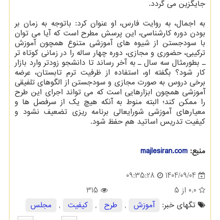
جایگزین می گردد.
به اجمال، به روایت فارس، او عنوان کرد: باتوجه به زمان بر
بودن دوره کارشناسی، این پرسش مطرح است که آیا می توان
با سودجستن از شیوه های آموزشی متنوع همچون آموزش
ترکیبی، حضوری و مجازی، دوره چهار ساله را در زمانی کوتاه تر
ـ بطورمثال سه سال ـ به آخر رساند تا دانشجو زودتر وارد بازار
کار شود؟ بگفته او، استفاده از ظرفیت ترم تابستان، عرضه
برخی دروس به صورت مجازی و سودجستن از الگوهای تلفیقی
آموزشی همچون ابزارهایی است که می تواند اجرای این طرح
را ممکن کند؛ البته منوط به آنکه هیچ یک از سرفصل ها و
معیارهای آموزشی شورایعالی برنامه ریزی تضعیف نشود و
کیفیت تدریس اساتید هم حفظ شود.
منبع:
majlesiran.com
1404/09/04
09:35:28
0.0
از 5
315
تگهای خبر:
آموزش
,
طرح
,
كیفیت
,
مجلس