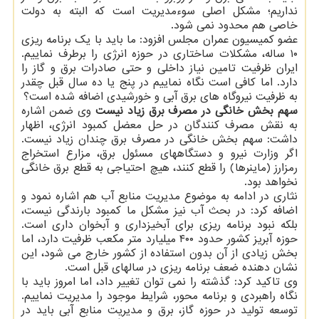
نداریم؛ مشکل اصلی سوءمدیریت است که البته به دولت
خاصی هم محدود نمی شود.
عضو کمیسیون عمران مجلس افزود: ما باید با یک برنامه ریزی
۱۰ ساله، مشکلات ساختاری در حوزه انرژی را برطرف نماییم.
ایران ظرفیت تامین نیاز داخلی و حتی صادرات برق و گاز را
دارد. اما کافی است نگاه نماییم در پنج یا ده سال قبل چقدر
به ظرفیت نیروگاه های برق آبی و خورشیدی اضافه شده است؟
سهم بخش خانگی در مصرف برق زیاد نیست
وی ضمن اشاره
به نقش مصرف کنندگان در حل معضل کمبود انرژی، اظهار
داشت: سهم بخش خانگی در مصرف برق چندان زیاد نیست.
اگر وزارت نیرو و دستگاههای مسئول برق، مزارع استخراج
رمزارز (ماینرها) را قطع کنند، هیچ احتیاجی به قطع برق خانگی
نخواهد بود.
نثاری در ادامه به موضوع مدیریت منابع آب هم اشاره نمود و
اضافه کرد: در بحث آب نیز مشکل ما کمبود بارندگی نیست،
بلکه نبود برنامه ریزی برای آبخیزداری و آبخوان داری است.
حوزه آبریز کشور حدود ۴۰۰ میلیارد متر مکعب ظرفیت دارد، اما
بخش زیادی از آن بدون استفاده از کشور خارج می شود، این
نشان دهنده ضعف برنامه ریزی در سالهای قبل است.
وی تاکید کرد: گذشته را نمی توان تغییر داد، اما امروز باید با
نگاه راهبردی و برنامه محور، شرایط موجود را مدیریت نماییم.
توسعه تولید در حوزه گاز، برق و مدیریت منابع آبی باید در