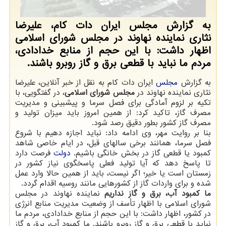
به گزارش مجلس ایران دات کام، علیرضا
نثاری نماینده نهاوند در مجلس شورای اسلامی
اظهار داشت: با این حجم از منابع خدادادی،
مردم ما نباید با قطعی برق و گاز روبرو باشند.
به گزارش
مجلس
ایران دات کام به نقل از خبر آنلاین، علیرضا
نثاری نماینده نهاوند در
مجلس شورای اسلامی
، در گفتگویی، با
تکیه بر لزوم آمادگی برای فصل سرما و پیشبینی و مدیریت
مصرف گاز، تاکید کرد: از همین امروز باید میزان تولید و
مصرف گاز کشور بطور دقیق رصد شود.
بنا بر روایت مهر، وی ادامه داد: نباید اجازه دهیم با شروع
فصل سرما، همانند برخی سالهای قبل، در ایام خاصی شاهد
کمبود یا قطعی گاز در بخش خانگی باشیم.
دولت
فرصت دارد
تا پاسخ دهد که آیا تولید فعلی پاسخگوی نیاز کشور در
زمستان است یا خیر؛ اگر نیست، باید از همین حالا وارد عمل
شده و برای واردات گاز از کشورهایی مانند روسیه اقدام گردد.
ما کمبود آب، برق و گاز نداریم
نماینده نهاوند در مجلس
شورای اسلامی با اظهار تأسف از وضعیت مدیریت منابع انرژی
در کشور، اظهار داشت: با این حجم از منابع خدادادی، مردم ما
نباید با قطعی برق و گاز روبرو باشند. ما کمبود آب، برق و گاز