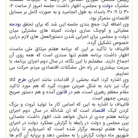
مشترک
دولت
و مجلس، اظهار داشت: جلسه امروز از ساعت ۶:
۳۰ تا ۹: ۳۰ بامداد به طول انجامید و به صورت کامل بر مسایل
اقتصادی متمرکز بود.
وی اضافه کرد: جمع بندی جلسه این شد که برای تحقق
بودجه
عملیاتی و کوچک سازی دولت، کمیته های مشترکی میان
دولت و مجلس برای اجرایی شدن دستورالعمل های لازم دراین
خصوص تشکیل گردد.
قالیباف با تأکید بر این که برنامه هفتم میثاق ملی ماست،
اظهار داشت: برنامه هفتم تنها سندی است که همه روی آن
اجماع دارند. مطمئنم با این نگاه، در سال دوم اجرای برنامه، با
سرعت بیشتری در راه حل مشکلات اقتصادی مردم حرکت می
نماییم.
وی اشاره کرد: البته بخشی از اقدامات مانند اجرای
طرح
کالا
برگ نیز باید به شکل ضربتی صورت گیرد که هم مورد تاکید
مقام معظم رهبری است، هم در
قانون
آمده و هم دستور صریح
رییس جمهور است.
قالیباف با اشاره به این که اساس کار ما تولید ثروت و بزرگ
کردن کیک
اقتصاد
است که ان شاءالله در سال دوم اجرای
برنامه هفتم جدی تر دنبال خواهد شد، اظهار داشت: جلساتی
بین مجلس و دولت در رابطه با گزارش عملکرد دولت در اجرای
برنامه هفتم توسعه برگزار شده است که امیدوارم تا پایان
شهریور ماه دولت گزارش را به مجلس دهد و برپایه آن گام ها