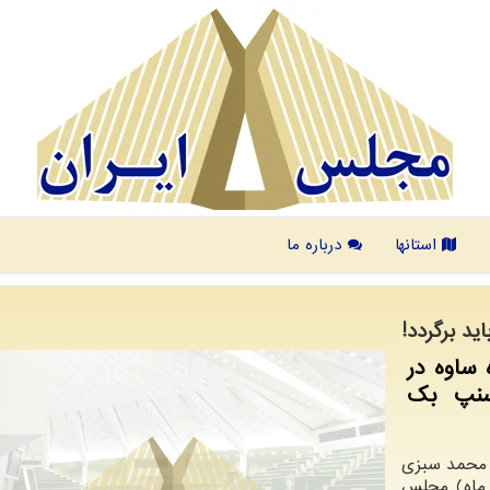
استانها
درباره ما
د برگردد!
 ساوه در
سنپ بک
، محمد سبزی
وز (چهارشنبه، ۱۲ شهریور ماه) مجلس