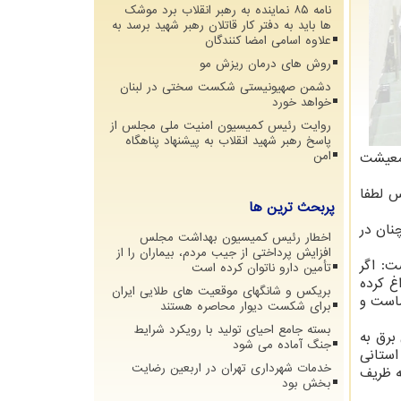
نامه ۸۵ نماینده به رهبر انقلاب برد موشک
ها باید به دفتر کار قاتلان رهبر شهید برسد به
علاوه اسامی امضا کنندگان
روش های درمان ریزش مو
دشمن صهیونیستی شکست سختی در لبنان
خواهد خورد
روایت رئیس کمیسیون امنیت ملی مجلس از
پاسخ رهبر شهید انقلاب به پیشنهاد پناهگاه
 معیشت
امن
س لطفا
پربحث ترین ها
نان در
اخطار رئیس کمیسیون بهداشت مجلس
افزایش پرداختی از جیب مردم، بیماران را از
ت: اگر
تأمین دارو ناتوان کرده است
غ کرده
بریکس و شانگهای موقعیت های طلایی ایران
ماست و
برای شکست دیوار محاصره هستند
بسته جامع احیای تولید با رویکرد شرایط
برق به
جنگ آماده می شود
استانی
خدمات شهرداری تهران در اربعین رضایت
ه ظریف
بخش بود