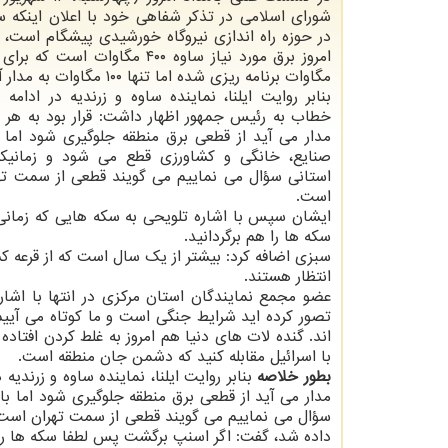
شورای اسلامی در تذکر شفاهی خود با اعلان اینکه سا
در حوزه راه اندازی نیروگاه خورشیدی پیشگام است، 
مگاوات برنامه ریزی شده اما تنها ۱۰۰ مگاوات به مدار آمده است.
بنابر روایت ایلنا، نماینده ساوه و زرندیه در ادامه
خطاب به رئیس جمهور اظهار داشت: قرار بود به هر م
مدار می آید از قطعی برق منطقه جلوگیری شود اما
صنایع، خانگی و کشاورزی قطع می شود و زمانیکه
استانی سؤال می نماییم می گویند قطعی از سمت ته
است.
ایشان سپس با اشاره تلویحی به سکه هایی که زمانی
سکه ها را هم برگردانید.
سبزی اضافه کرد: بیشتر از یک سال است که از قرعه 
انتظار هستند.
عضو مجمع نمایندگان استان مرکزی در انتها با اشار
تصور کرده اید شرایط جنگی است و ما کوتاه می آییم
اند. گنده لات های دنیا هم امروز به غلط کردن افتاد
با اسرائیل مقابله کنید که دشمن جان منطقه است.
بطور خلاصه
بنابر روایت ایلنا، نماینده ساوه و زرندی
مدار می آید از قطعی برق منطقه جلوگیری شود اما ب
سؤال می نماییم می گویند قطعی از سمت تهران است.
داده شد، گفت: اگر اسنپ برگشت پس لطفا سکه ها را ه