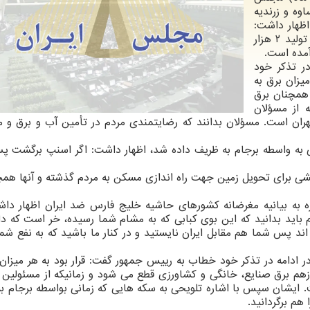
وه و زرندیه
اظهار داشت:
امروز برق مورد نیاز ساوه ۴۰۰ مگاوات است که برای تولید ۲ هزار
 در تذکر خود
یزان برق به
 همچنان برق
 از مسؤلان
ران است. مسؤلان بدانند که رضایتمندی مردم در تأمین آب و برق و
 به واسطه برجام به ظریف داده شد، اظهار داشت: اگر اسنپ برگشت پ
کشی برای تحویل زمین جهت راه اندازی مسکن به مردم گذشته و آنها همچ
ه به بیانیه مغرضانه کشورهای حاشیه خلیج فارس ضد ایران اظهار داش
 باید بدانید که این بوی کبابی که به مشام شما رسیده، خر است که دا
ه اند پس شما هم مقابل ایران نایستید و در کنار ما باشید که به نفع ش
ه در ادامه در تذکر خود خطاب به رییس جمهور گفت: قرار بود به هر میزان 
ازهم برق صنایع، خانگی و کشاورزی قطع می شود و زمانیکه از مسئولین 
 ایشان سپس با اشاره تلویحی به سکه هایی که زمانی بواسطه برجام ب
م برگردانید.