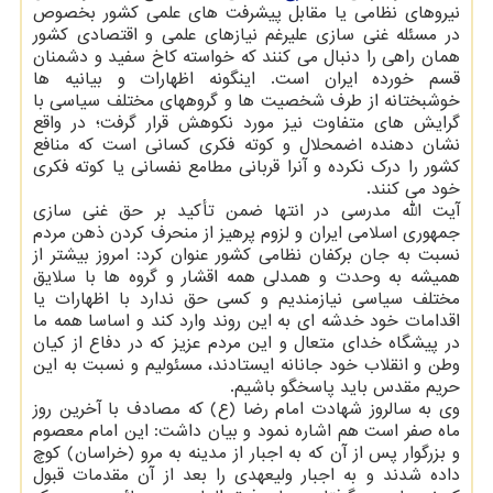
نیروهای نظامی یا مقابل پیشرفت های علمی کشور بخصوص
در مسئله غنی سازی علیرغم نیازهای علمی و اقتصادی کشور
همان راهی را دنبال می کنند که خواسته کاخ سفید و دشمنان
قسم خورده ایران است. اینگونه اظهارات و بیانیه ها
خوشبختانه از طرف شخصیت ها و گروههای مختلف سیاسی با
گرایش های متفاوت نیز مورد نکوهش قرار گرفت؛ در واقع
نشان دهنده اضمحلال و کوته فکری کسانی است که منافع
کشور را درک نکرده و آنرا قربانی مطامع نفسانی یا کوته فکری
خود می کنند.
آیت الله مدرسی در انتها ضمن تأکید بر حق غنی سازی
جمهوری اسلامی ایران و لزوم پرهیز از منحرف کردن ذهن مردم
نسبت به جان برکفان نظامی کشور عنوان کرد: امروز بیشتر از
همیشه به وحدت و همدلی همه اقشار و گروه ها با سلایق
مختلف سیاسی نیازمندیم و کسی حق ندارد با اظهارات یا
اقدامات خود خدشه ای به این روند وارد کند و اساسا همه ما
در پیشگاه خدای متعال و این مردم عزیز که در دفاع از کیان
وطن و انقلاب خود جانانه ایستادند، مسئولیم و نسبت به این
حریم مقدس باید پاسخگو باشیم.
وی به سالروز شهادت امام رضا (ع) که مصادف با آخرین روز
ماه صفر است هم اشاره نمود و بیان داشت: این امام معصوم
و بزرگوار پس از آن که به اجبار از مدینه به مرو (خراسان) کوچ
داده شدند و به اجبار ولیعهدی را بعد از آن مقدمات قبول