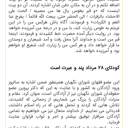
اضافه نکنم و در آن به مکان دفن شان اشاره کردند. آن دو بیت
اینست که «و قبر بطوس یال ها من مصیبه / الحت علی
الاحشاء بالزفرات / الی الحشر حتی یبعث الله قائماً / یفرج عنا
الغم و الکربات» و فرمودند: آگاه باش هرکس من را در این
غربتم به طوس زیارت کند، با من و در درجه من آمرزیده خواهد
بود. در روایت دیگر آمده حضرت خط کشیدند و فرمودند: اینجا
قبر من است و خداوند آنرا محل رفت و آمد شیعیان و دوستان
ما قرار خواهد داد و هر کس من را زیارت کند، شفیع او خواهم
بود و آمرزیده خواهد شد.
کودتای ۲۸ مرداد پند و عبرت است
این عضو فقهای شورای نگهبان همینطور ضمن اشاره به سالروز
ورود آزادگان به کشور و با عنایت به این که دکتر پروین عضو
حقوقدان شورای نگهبان نیز از آزادگان است، عنوان کرد: مقام و
منزلت آزادگان را بزرگ می شماریم، از زحماتی که کشیدند،
تلاش هایی که کردند و تحمل هایی که در راه اسلام داشتند،
قدردانی می نماییم. از خداوند متعال نیز می خواهیم به تمامی
آزادگان سرافراز توفیق بیشتر و اجر و ثواب فراوان عنایت
فرماید.
وی در رابطه با سالروز کودتای آمریکایی ۲۸ مرداد نیز اشاره کرد: