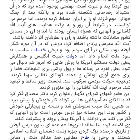
این کودتا پند و عبرت است؛ نهضتی بوجود آمده بود که در آن
استبداد رضاخانی شکسته شده بود و باآنکه بعد از جنگ
جهانی دوم فرزند او را بر ایران مسلط کرده بودند، اما مردم می
توانستند در شرایط آن روز و به برکت هدایت های آیت الله
کاشانی و آنهایی که همراه ایشان بودند تا اندازه ای در مسایل
کشور مشارکت داشته باشند و رأی و نظرشان اثر داشته باشد.
آیت الله مدرسی یزدی اضافه کرد: دولتی که در آن دوره شکل
گرفته بود، متکی بر آرای مردم بود و برخی
خدمات
مناسب به
سود ملت انجام داد. اما
دولت
خبیث انگلیس و همکارش
یعنی دولت مستکبر آمریکا با روش هایی که امروز هم دنبال می
شود یعنی نفوذ در رسانه ها و پول پاشی برای تبلیغات، فضا را
برای جمع آوری اوباش و ایجاد کودتای نظامی مهیا کردند.
درنتیجه حرکت مردمی سرکوب شد. نخست وزیر ساقط و تبعید
شد. مرحوم آیت الله کاشانی را نیز منزوی کردند.
این عضو فقهای شورای نگهبان عنوان کرد: دکتر مصدق فکر کرد
که با اتکای به آمریکایی ها می تواند کار خودش را پیش ببرد،
اما همین اتکا سبب سقوطش شد و نتیجه آن بیچارگی خودش
و کشور بود. این مساله نیز درس عبرتی است برای آنهایی که
فکر می کنند می توانند با آمریکا پیش بروند و پیشرفت کنند.
وی اضافه کرد: متاسفانه اینروزها هم عده ای بدون درس گرفتن
از تاریخ، درصدد بزک کردن چهره زشت دشمنان انقلاب اسلامی
هستند و برخی با
طرح
مطالبی ضد منافع ملت و مقابل