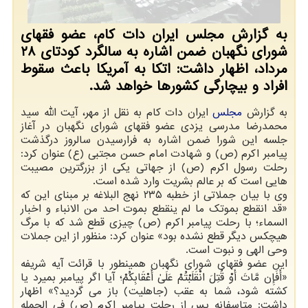
به گزارش مجلس ایران دات کام، عضو فقهای
شورای نگهبان ضمن اشاره به سالگرد کودتای ۲۸
مرداد، اظهار داشت: اتکا به آمریکا باعث سقوط
افراد و بیچارگی کشورها خواهد شد.
به گزارش
مجلس
ایران دات کام به نقل از مهر، آیت الله سید
محمدرضا مدرسی یزدی عضو فقهای شورای نگهبان در آغاز
جلسه این شورا ضمن اشاره به فرارسیدن سالروز درگذشت
پیامبر اکرم (ص) و شهادت امام حسن مجتبی (ع) عنوان کرد:
رحلت رسول اکرم (ص) از جهاتی یکی از بزرگترین مصیبت
هایی است که بر عالم بشریت وارد شده است.
وی با بیان جملاتی از خطبه ۲۳۵ نهج البلاغه بر مبنای این که
«قد انقطع بموتک ما لم ینقطع بموت احد من الانباء و اخبار
السماء؛ با رحلت پیامبر اکرم (ص) چیزی قطع شد که با مرگ
هیچکس دیگر قطع نشده بود» عنوان کرد: منظور از این جملات
وحی الهی و نبوت است.
این عضو فقهای شورای نگهبان همینطور با قرائت آیه شریفه
«أَفَإِن مَّاتَ أَوْ قُتِلَ انْقَلَبْتُمْ عَلَیٰ أَعْقَابِکُمْ؛ آیا اگر پیامبر بمیرد یا
کشته شود، شما به عقب (جاهلیت) باز می گردید؟» اظهار
داشت: متاسفانه پس از رحلت پیامبر اکرم (ص) فی الجمله