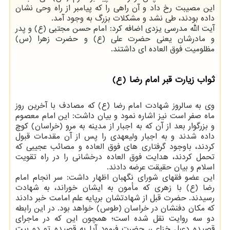
این مصیبت رخ داد و آن راهی را که پیامبر از راه وحی نشان
داده بودند، طی نشد و مشکلات بزرگ به وجود آمد.
آیت الله مدرسی یزدی اضافه کرد: امام حسن مجتبی (ع) و پدر
و مادرشان یعنی حضرت علی (ع) و حضرت زهرا (س)
مظلومیت فوق العاده ای داشتند.
ثواب زیارت قبر امام رضا (ع)
وی به سالروز شهادت امام رضا (ع) که مصادف با آخرین روز
ماه صفر است نیز اشاره نمود و بیان داشت: این امام معصوم
و بزرگوار بعد از آن که به اجبار از مدینه به مرو (خراسان) کوچ
داده شدند و به اجبار ولیعهدی را پس از آن مقدمات قبول
کردند، باوجود گرفتاری های فوق العاده و مصائب عجیبی که
تحمل کردند، هدایت فوق العاده درخشانی را در راه تقویت
اسلام و بیان حقیقت عرضه دادند.
این عضو فقهای شورای نگهبان اظهار داشت: سر انجام امام
رضا (ع) با زهری که مأمون به ایشان خوراند، به شهادت
رسیدند. حضرت قبل از شهادتشان برپایه علم امامت خبر دادند
که مکان دفنشان در خراسان (طوس) خواهد بود. در این رابطه
دو سه روایت نقل شده است؛ همچون این که در ماجرای
قصیده دعبل خزاعی، حضرت فرمود آیا به قصیده تو دو بیت