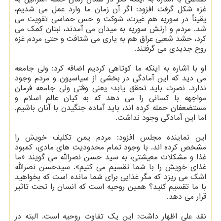
غزه شکل گرفت افزود: اگر آن زمان ما وارد عمل می شدیم،
یقیناً در سوریه هم غیرت، شوکت و حس حماسی تقویت می
شد. مردم و ارتش سوریه به میدان می آمدند، لبنان کمک می
کرد، حشد شعبی عراق هم به یاری می شتافت و حتی مردم غزه
روح جدیدی می گرفتند.
او با اشاره به اینکه ما کوتاهی کردیم اضافه کرد: ولی جامعه
می دید که این آمادگی در بخشی از سیاسیون و مردم وجود
ندارد. نصرت باید تحقق یابد؛ یعنی وقتی ولی جامعه فرمان
مواجهه با کسانی را می دهد که به کیان عالم اسلام و
مستضعفان حمله کرده اند، باید آماده جنگیدن با آنان باشیم.
اما این آمادگی وجود نداشت.
این نماینده مجلس افزود: مردم یمن تکلیف خویش را
مشخص کرده اند. با وجود تمام محدودیت های مادی، کمبود
غذا و مشکلات معیشتی، به سید حسن نصرالله می گویند «ما
غذای خویش را با شما تقسیم می کنیم». سیدحسن نصرالله
اشک می ریزد که مگر غذایی برای شما مانده است که بخواهید
با ما تقسیم کنید؟ همین روحیه است که انسان را تحت تاثیر
قرار می دهد.
نقد علی اظهار داشت: این یک تفاوت روحیه است. البته در