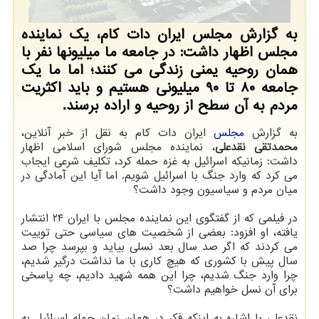
به گزارش مجلس ایران دات کام، یک نماینده
مجلس اظهار داشت: در جامعه ما میلیونها نفر با
همان روحیه یمنی زندگی می کنند؛ اما ما یک
جامعه ۸۰ تا ۹۰ میلیونی هستیم و باید اکثریت
مردم به آن سطح از روحیه و اراده برسند.
به گزارش
مجلس
ایران دات کام به نقل از خبر آنلاین،
محمدتقی نقدعلی
، نماینده مجلس شورای اسلامی اظهار
داشت: زمانیکه اسرائیل به غزه حمله کرد، تکلیف شرعی ایجاب
می کرد که وارد جنگ با اسرائیل شویم. اما آیا این آمادگی در
میان مردم و سیاسیون وجود داشت؟
در فیلمی که از گفتگوی این نماینده مجلس با ایران ۲۴ انتشار
یافته، او افزود: بعضی از شخصیت های سیاسی حتی توییت
می کردند که اگر صد سال بعد نسلی بیاید و بپرسد چرا صد
سال پیش با کشوری که هیچ کاری با ما نداشت درگیر شدیم،
چرا وارد جنگ شدیم، چرا این همه شهید دادیم، چه پاسخی
برای آن نسل خواهیم داشت؟
نقدعلی با اشاره به اینکه فکر در همان زمان حمله اسرائیل به