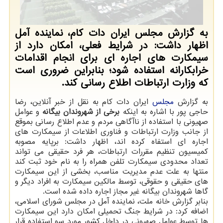
به گزارش مجلس ایران دات کام، نماینده آمل
اظهار داشت: در شرایط فعلی، امکان دارد از
سیمکارت های اجاره ای برای انجام اقدامات
خرابکارانه استفاده شود؛ بنابراین ضروری است
که وزارت ارتباطات اطلاع رسانی کند.
به گزارش
مجلس
ایران دات کام به نقل از خبر آنلاین، رضا
حاجی پور با اشاره به اینکه
برخی از شهروندان بیگانه
و عوامل
صهیونی با استفاده از ناآگاهی مردم و عدم اطلاع رسانی بموقع
از جانب وزارت ارتباطات و فناوری اطلاعات از سیمکارت های
اجاره ای استفاه کرده اند، اظهار داشت: برپایه مصوبه
کمیسیون تنظیم مقررات ارتباطات، هر فرد حقیقی می تواند
تعداد محدودی سیمکارت تلفن همراه را به نام خود ثبت کند
منتها به علت عدم مدیریت مناسب، بخشی از این سیمکارت
های حقیقی و حقوقی، توسط مالکین سیمکارت به افراد دیگر و
گاها شهروندان بیگانه غیر مجاز اجاره داده شده است.
بنابر گزارش خانه ملت، نماینده آمل در مجلس شورای اسلامی،
اضافه کرد: در شرایط جنگ تحمیلی امکان دارد این سیمکارت
ها توسط عوامل صهیونی در داخل کشور مورد سو استفاده قرار