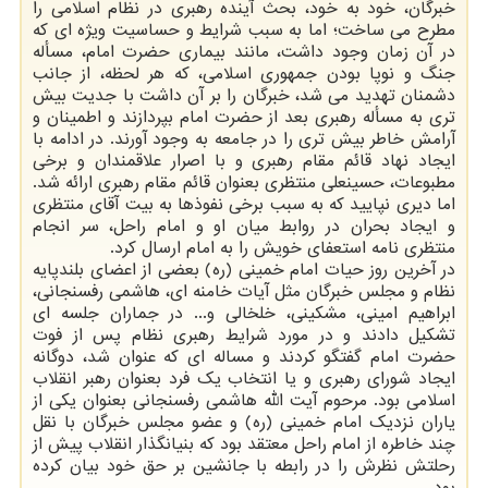
خبرگان، خود به خود، بحث آینده رهبری در نظام اسلامی را
مطرح می ساخت؛ اما به سبب شرایط و حساسیت ویژه ای که
در آن زمان وجود داشت، مانند بیماری حضرت امام، مسأله
جنگ و نوپا بودن جمهوری اسلامی، که هر لحظه، از جانب
دشمنان تهدید می شد، خبرگان را بر آن داشت با جدیت بیش
تری به مسأله رهبری بعد از حضرت امام بپردازند و اطمینان و
آرامش خاطر بیش تری را در جامعه به وجود آورند. در ادامه با
ایجاد نهاد قائم مقام رهبری و با اصرار علاقمندان و برخی
مطبوعات، حسینعلی منتظری بعنوان قائم مقام رهبری ارائه شد.
اما دیری نپایید که به سبب برخی نفوذها به بیت آقای منتظری
و ایجاد بحران در روابط میان او و امام راحل، سر انجام
منتظری نامه استعفای خویش را به امام ارسال کرد.
در آخرین روز حیات امام خمینی (ره) بعضی از اعضای بلندپایه
نظام و مجلس خبرگان مثل آیات خامنه ای، هاشمی رفسنجانی،
ابراهیم امینی، مشکینی، خلخالی و... در جماران جلسه ای
تشکیل دادند و در مورد شرایط رهبری نظام پس از فوت
حضرت امام گفتگو کردند و مساله ای که عنوان شد، دوگانه
ایجاد شورای رهبری و یا انتخاب یک فرد بعنوان رهبر انقلاب
اسلامی بود. مرحوم آیت الله هاشمی رفسنجانی بعنوان یکی از
یاران نزدیک امام خمینی (ره) و عضو مجلس خبرگان با نقل
چند خاطره از امام راحل معتقد بود که بنیانگذار انقلاب پیش از
رحلتش نظرش را در رابطه با جانشین بر حق خود بیان کرده
بود.