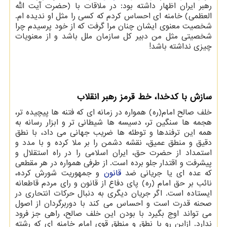
رهبر ایران اظهار داشته بود: در ملاقات با (حضرت آیت الله
العظمی) خامنه ای احساس کردم که کسی را مثل او ندیده ام.
شخصیت معنوی ایشان چنان مرا گرفت که از خود پرسیدم چرا
شخصیتی مثل من دبیر کل سازمان ملل باشد و از معنویات
چیزی نداشته باشد!
سازش با کدخدا، خط قرمز رهبر انقلاب
خلف صالح امام(ره) همواره در زمانه ای که فتنه ها پیچیده تر،
هجمه ها سنگین تر، دسیسه ها شیطانی تر و ابزار رسانه به
همه این ترفندها و توطئه ها ضریب جهانی می داد، با نطق
دقیق و منطق عمیق، نقشه دشمن را بر ملا کرده و با مدد و
استمداد از حضرت حق، ایران اسلامی را در راه استقلال و
پیشرفت و اقتدار جلو برده است. از طرفی همواره در هر مقطعی
که عده ای یا جریانی ضد
قانون
و جمهوریت شورش کرده،
نائب بر حق امام (ره) پای دفاع از قانون و رای مردم قاطعانه
ایستاده است. اگر جریان دیگری به دنبال حرکات انتحاری در
صحنه قدرت است و احساس می کند با دوربرگردان از اصول
می تواند اوج بگیرد با بودن این خلف صالح، راهی جز فرود
ندارد. ازاین رو با نطق و منطق قوی امام خامنه ای که رشته