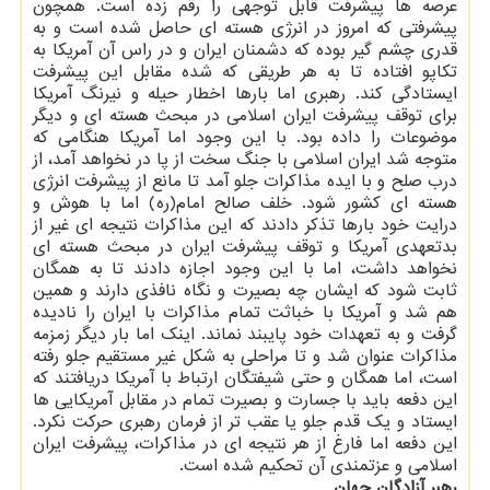
عرصه ها پیشرفت قابل توجهی را رقم زده است. همچون
پیشرفتی که امروز در انرژی هسته ای حاصل شده است و به
قدری چشم گیر بوده که دشمنان ایران و در راس آن آمریکا به
تکاپو افتاده تا به هر طریقی که شده مقابل این پیشرفت
ایستادگی کند. رهبری اما بارها اخطار حیله و نیرنگ آمریکا
برای توقف پیشرفت ایران اسلامی در مبحث هسته ای و دیگر
موضوعات را داده بود. با این وجود اما آمریکا هنگامی که
متوجه شد ایران اسلامی با جنگ سخت از پا در نخواهد آمد، از
درب صلح و با ایده مذاکرات جلو آمد تا مانع از پیشرفت انرژی
هسته ای کشور شود. خلف صالح امام(ره) اما با هوش و
درایت خود بارها تذکر دادند که این مذاکرات نتیجه ای غیر از
بدتعهدی آمریکا و توقف پیشرفت ایران در مبحث هسته ای
نخواهد داشت، اما با این وجود اجازه دادند تا به همگان
ثابت شود که ایشان چه بصیرت و نگاه نافذی دارند و همین
هم شد و آمریکا با خباثت تمام مذاکرات با ایران را نادیده
گرفت و به تعهدات خود پایبند نماند. اینک اما بار دیگر زمزمه
مذاکرات عنوان شد و تا مراحلی به شکل غیر مستقیم جلو رفته
است، اما همگان و حتی شیفتگان ارتباط با آمریکا دریافتند که
این دفعه باید با جسارت و بصیرت تمام در مقابل آمریکایی ها
ایستاد و یک قدم جلو یا عقب تر از فرمان رهبری حرکت نکرد.
این دفعه اما فارغ از هر نتیجه ای در مذاکرات، پیشرفت ایران
اسلامی و عزتمندی آن تحکیم شده است.
رهبر آزادگان جهان