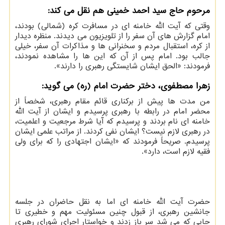
مرحوم حاج سید احمد خمینی هم نقل می کند:
وقتی که آیت اللّه خامنه ای در مسافرت کره (شمالی) بودند،
امام گزارش های آن سفر را از تلویزیون می دیدند. منظره دیدار
از کره، استقبال مردم و سخنرانی ها و مذاکرات آن سفر، خیلی
جالب بود. امام پس از آن که این ها را مشاهده نمودند،
فرمودند: «الحق ایشان شایستگی رهبری را دارند».
زهرا مصطفوی، دختر حضرت امام (ره) می گوید:
من مدت ها پیش از برکناری قائم مقام رهبری، شخصاً از
محضر امام در رابطه با رهبری پرسیدم و ایشان از آیت اللّه
خامنه ای نام بردند و پرسیدم که آیا شرط مرجعیت و اعلمیت،
در رهبری لازم نیست؟ ایشان نفی کردند. از مراتب علمی ایشان
پرسیدم. صریحاً فرمودند که «ایشان اجتهادی را که برای ولی
فقیه لازم است، دارد».
حضرت آیت الله خامنه ای اما به نقل حاضران در جلسه
جانشین رهبری، از قبول چنین مسئولیت مهم و خطیری تا
جایی که می شد سر باز زدند و خواستار اجرای شورای رهبری