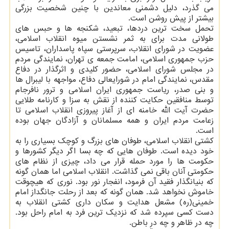
می گذرد، دلیل دشمنی معاندین با چنین شخصیت بزرگی
بیشتر از پیش روشن است.
تحمل سخت ترین دردها، تبعید، شکنجه ها و حبس های
طولانی مدت برای به ثمر نشستن میوه انقلاب اسلامی،
عضویت در شورای انقلاب، سرپرستی سپاه پاسداران، تاسیس
حزب جمهوری اسلامی، امامت جمعه ی تهران، نمایندگی مردم
در مجلس شورای اسلامی، حضور کلیدی و اثرگذار در دفاع
مقدس، نمایندگی امام در شورایعالی دفاع، مواجهه با لیبرال ها
و بنی صدر، ریاست جمهوری ایران اسلامی و ترور نافرجام
توسط منافقین حکایت کننده از نقش به سزا و کارنامه طلایی
حضرت آیت الله خامنه ای از آغاز پیروزی انقلاب اسلامی تا
زعامت مردم ایران و همه مسلمانان و آزادگان جهان بوده
است.
کشتی انقلاب اسلامی، طوفان های بزرگ و کوچک بسیاری را به
خود دیده است. طوفان هایی که چه بسا اگر دیگر کشورها و
حکومت ها را مورد حمله قرار می داد، چیزی از نظام های
حکومتی آنان باقی نمی گذاشت. انقلاب اسلامی اما همان گونه
که بنیانگذار فقید آن فرمود، انفجار نور بود. نوری که هیچوقت
خاموش نخواهد شد. همان گونه که بعد از رحلت جانگداز امام
خمینی(ره) مشعل هدایت و سکان داری کشتی انقلاب به
دست کسی سپرده شد که نزدیک ترین فرد به امام راحل بود.
چه در ظاهر و چه در باطن.