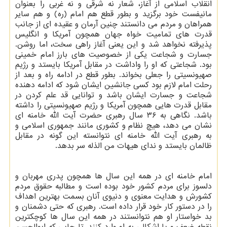
انقلاب اسلامی از آغاز، شعار نه شرقی و نه غربی را بعنوان
مانیفست خود برگزید و بطور قطع هم امام (ره) و هم سایر
همراهان و مردم می دانستند چنین آرمان و عقیده ای از جانب
قدرت های تمامیت خواه جهان همچون آمریکا و انگلیس
پذیرفته نخواهد شد و این یعنی آغاز راهی سخت، اما روشن.
جسارت و شجاعت یکی از خصوصیت های بارز امام خمینی
بود. شجاعتی که او را واداشت در مقابل آمریکا بایستد و رژیم
صهیونسیتی را جعلی بخواند. بطور قطع در ادامه راه و بعد از
رحلت امام لازم بود کسی جانشین ایشان شود که ادامه دهنده
شجاعت و جسارت ایشان باشد و توانایی قد علم کردن در
مقابل قدرت هایی همچون آمریکا و رژیم صهیونسیتی را داشته
باشد. نگاهی به ۳۶ سال رهبری حضرت آیت الله خامنه ای
نشان می دهد، هیچ نظام و کشوری مانند جمهوری اسلامی و
به رهبری آیت الله خامنه ای نتوانسته این گونه در مقابل
ظالمان بایستد و ندای هیهات من الذله سر بدهد.
امام خامنه ای در همه این سال ها همچون پدری مهربان و
دلسوز برای مردم کشور خود بوده است و مطالبه حقوق مردم
کشورش و هدایت معنوی و دنیوی آنان بسمت بهترین اهداف
را در دستور کار خود قرار داده است. رهبری که حتی دشمنان و
بد خواستار او هم نتوانستند در همه این سال ها کوچکترین
نقطه ضعف و یا اشکالی به او وارد کنند. تا جایی که ابوالحسن