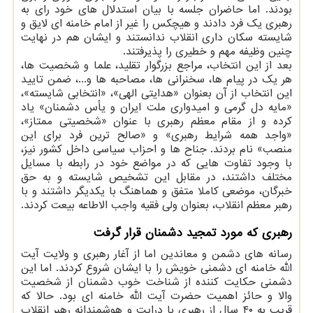
بودند. اما حاضران جلسه با بیان استدلال های خود رای به
رهبری یک فرد دادند و هیچکس را غیر از امام خامنه ای لایق و
شایسته سکان داری انقلاب ندانستند و ایشان هم در نهایت
چنین وظیفه مهم و خطیری را پذیرفتند.
بعد از این انتخاب، مراجع بزرگوار تقلید، علما و شخصیت ها،
هر یک در پیام ها، سخنرانی ها، مصاحبه ها و...، ضمن تایید
این انتخاب از آن بعنوان «هدایتی الهی»، «انتخابی شایسته»،
«مایه دل گرمی و امیدواری ملت ایران و یأس دشمنان» یاد
کرده و از مقام معظم رهبری با عنوان «شخصیتی ممتاز»،
«واجد همه شرایط رهبری» و «صالح ترین فرد برای این
منصب» نام بردند. جناح ها و احزاب سیاسی داخل کشور نیز،
با وجود تفاوت هایی که در مواضع خود در رابطه با مسایل
مختلف داشتند، در مقابل این تشخیص شایسته و به حق
خبرگان، موضعی کاملا متفق و هماهنگ با یکدیگر داشتند و با
رهبر معظم انقلاب، بعنوان ولی فقیه واجب الاطاعه بیعت کردند.
رهبری که مورد تمجید دشمنان قرار گرفت
رسانه های دشمن و معاندین اما از آغار رهبری و ولایت آیت
الله خامنه ای دشمنی خویش را با ایشان شروع کردند. اما این
دشمنی حکایت کننده از شناخت خوب دشمنان از شخصیت
والا و حائز اهمیت حضرت آیت الله خامنه ای بود. حالا که
قریب به ۴۰ سال از رهبری با درایت و هوشمندانه رهبر انقلاب