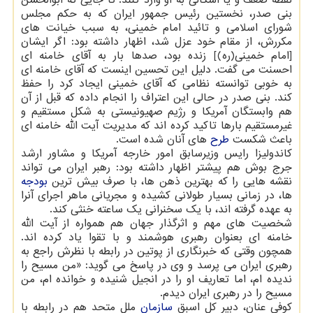
بنی صدر، نخستین رئیس جمهور ایران که به حکم مجلس
شورای اسلامی و تائید امام خمینی، به سبب خیانت های
مکررش، از مقام خود عزل شد، اظهار داشته بود: اگر ایشان
[امام خمینی(ره)] زنده بود، صدها بار به آقای خامنه ای
احسنت می گفت. دلیل این تحسین اینست که آقای خامنه ای
به خوبی توانسته نظامی که آقای خمینی ایجاد کرد را حفظ
کند. بنی صدر در حالی این اعتراف را انجام داده که قبل از آن
هم وابستگان آمریکا و رژیم صهیونیستی به شکل مستقیم و
غیرمستقیم بارها تاکید کرده اند که مدیریت آیت الله خامنه ای
باعث شکست
طرح
های آنان شده است.
کاندولیزا رایس وزیرسابق امور خارجه آمریکا و مشاور ارشد
جرج بوش هم پیشتر اظهار داشته بود: رهبر ایران می تواند
نقشه هایی را که بهترین ذهن ها، با صرف بیش ترین
بودجه
ها، در زمانی بسیار طولانی کشیده و مجریانی ماهر اجرای آنرا
به عهده گرفته اند، با یک سخنرانی یک ساعته خنثی کند.
شخصیت های مهم و اثرگذار جهان هم همواره از آیت الله
خامنه ای بعنوان رهبری هوشمند و با تقوا یاد کرده اند.
همچون وقتی که خبرنگاری از پوتین در رابطه با نظرش راجع به
رهبری ایران می پرسد و وی در پاسخ می گوید: «من مسیح را
ندیده ام، اما تعاریف او را در انجیل شنیده و خوانده ام، من
مسیح را در رهبری ایران دیدم.
کوفی عنان، دبیر کل اسبق
سازمان
ملل متحد هم در رابطه با