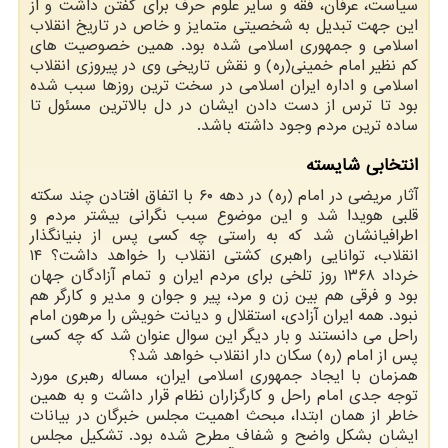
سیاست، عرفان، فقه و سایر علوم حرف برای گفتن داشت و از
این جهت تبدیل به شخصیتی متمایز و خاص در تاریخ انقلاب
اسلامی و جمهوری اسلامی شده بود. همین خصوصیت های
کم نظیر امام خمینی(ره) و نقش تاریخی وی در پیروزی انقلاب
اسلامی و اداره ایران اسلامی در سخت ترین روزها سبب شده
بود تا ترس از دست دادن ایشان در دل بالاترین مسئول تا
ساده ترین مردم وجود داشته باشد.
انتخابی شایسته
آثار مریضی در امام (ره) در دهه ۶۰ با اتفاق افتادن چند سکته
قلبی هویدا شد و این موضوع سبب نگرانی بیشتر مردم و
اطرافیانشان شد که به راستی چه کسی پس از بنیانگذار
انقلاب، توانایی راهبری کشتی انقلاب را خواهد داشت؟ ۱۴
خرداد ۱۳۶۸ روز تلخی برای مردم ایران و تمام آزادگان جهان
بود و فرقی هم بین زن و مرد، پیر و جوان و مدیر و کارگر هم
نبود. همه ایران آزادی، استقلال و دیانت خویش را مرهون امام
راحل می دانستند و بار دیگر این سوال عنوان شد که چه کسی
پس از امام (ره) سکان دار انقلاب خواهد شد؟
همزمان با ایجاد جمهوری اسلامی ایران، مساله رهبری مورد
توجه جدی امام راحل و کارگزاران نظام قرار داشت و به همین
خاطر از همان ابتدا، مبحث اهمیت مجلس خبرگان در بیانات
ایشان بشکل واضح و شفاف مطرح شده بود. تشکیل مجلس