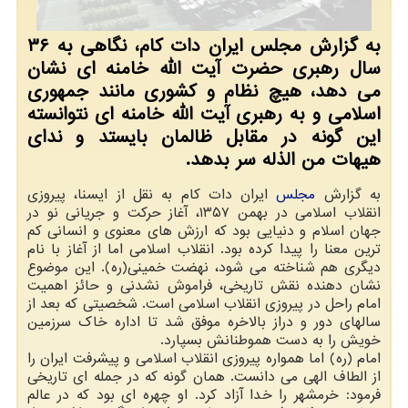
به گزارش مجلس ایران دات کام، نگاهی به ۳۶
سال رهبری حضرت آیت الله خامنه ای نشان
می دهد، هیچ نظام و کشوری مانند جمهوری
اسلامی و به رهبری آیت الله خامنه ای نتوانسته
این گونه در مقابل ظالمان بایستد و ندای
هیهات من الذله سر بدهد.
به گزارش
مجلس
ایران دات کام به نقل از ایسنا، پیروزی
انقلاب اسلامی در بهمن ۱۳۵۷، آغاز حرکت و جریانی نو در
جهان اسلام و دنیایی بود که ارزش های معنوی و انسانی کم
ترین معنا را پیدا کرده بود. انقلاب اسلامی اما از آغاز با نام
دیگری هم شناخته می شود، نهضت خمینی(ره). این موضوع
نشان دهنده نقش تاریخی، فراموش نشدنی و حائز اهمیت
امام راحل در پیروزی انقلاب اسلامی است. شخصیتی که بعد از
سالهای دور و دراز بالاخره موفق شد تا اداره خاک سرزمین
خویش را به دست هموطنانش بسپارد.
امام (ره) اما همواره پیروزی انقلاب اسلامی و پیشرفت ایران را
از الطاف الهی می دانست. همان گونه که در جمله ای تاریخی
فرمود: خرمشهر را خدا آزاد کرد. او چهره ای بود که در عالم