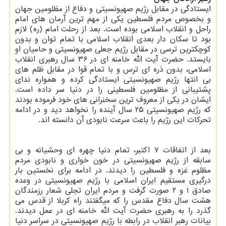
ایستادگی در مقابل رژیم صهیونسیتی و دفاع از مظلومین جهان
و بخصوص مردم فلسطین یکی از مهم ترین آرمان های امام
راحل و انقلاب اسلامی بوده است. بعد از رحلت امام (ره) لازم
بود تا سکان دار بعدی انقلاب اسلامی با تمام توان و بدون
کوچکترین ترسی در مقابل رژیم جعلی صهیونسیتی و حامیان او
بایستد. حضرت آیت الله خامنه ای در ۳۶ سال رهبری انقلاب
اسلامی، بدون ذره ای ترس و با تمام قوا در مقابل ظلم های
بی انتها رژیم صهیونسیتی ایستادگی کرده و همواره ندای
پشتیبانی از مظلومین فلسطینی را در دنیا سر داده است.
ایشان در یکی از معروف ترین سخنرانی های خود فرموده بودند
که رژیم صهیونسیتی ۲۵ سال آینده را نخواهد دید و در ادامه
تحرکات این رژیم را باعث سرعت نابودی آن دانسته اند.
بعد از اتفاقات ۷ اکتبر، تمام دنیا چهره ای وحشیانه و بی
سابقه از رژیم صهیونسیتی در خون خواری و نابودی مردم
مظلوم غزه و فلسطین را دیدند. در ادامه برای نخستین بار
درگیری مستقیم ایران اسلامی با رژیم صهیونسیتی در وعده
صادق ۱ و ۲ صورت گرفت و مردم ایران تجلی شعار رزمندگان
هشت سال دفاع مقدس را که میگفتند راه کربلا از قدس می
گذرد را به رهبری حضرت آیت الله خامنه ای در عمل دیدند.
بیانات رهبر انقلاب در رابطه با رژیم صهیونسیتی در سراسر دنیا