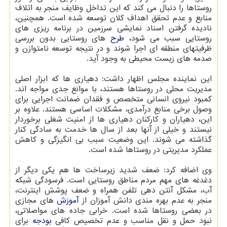
روستاها را دنبال می کند که این تداخل وظایف منجر به اتلاف
منابع و عدم تحقق اهداف کلان توسعه شده است. همچنین،
نادیده گرفتن اسناد نمایشی سرزمین در برنامه ریزی های
روستایی سبب می شود،
طرح
های روستایی بدون بررسی
ظرفیتهای منطقه ای اجرا شوند و در نتیجه توسعه نامتوازن و
صدمه های زیست محیطی به وجود آید.
این نماینده مجلس اظهار داشت: دهیاری ها که ابزار اصلی
مدیریت محلی در روستاها هستند، با موانع جدی مواجه اند.
کمبود نیروی انسانی متخصص و فقدان ضمانت اجرایی برای
وصول برخی منابع درآمدی، مشکلات اساسی هستند. علاوه بر
این، دهیاران و کارکنان دهیاری ها از امنیت شغلی برخوردار
نیستند و خیلی از آنها بعد از سال ها خدمت به سادگی کنار
گذاشته می شوند. این وضعیت سبب بی انگیزگی و کاهش
عملکرد مدیریتی در روستاها شده است.
وی اضافه کرد: ضعف شدید زیرساخت ها هم یکی دیگر از
دغدغه های مهم مردم مناطق روستایی است. فرسودگی شبکه
آب، مشکل آنتن دهی تلفن همراه و ضعف پوشش اینترنت،
منجر به عدم بهره مندی دانش آموزان از
آموزش
های مجازی
در بعضی روستاها شده است. خرابی جاده های مواصلاتی،
نبود حمل و نقل مناسب و عدم تخصیص کافی
بودجه
برای