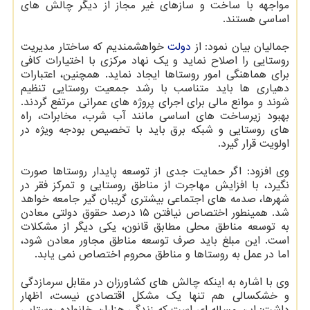
مواجهه با ساخت و سازهای غیر مجاز از دیگر چالش های
اساسی هستند.
جمالیان بیان نمود: از
دولت
خواهشمندیم که ساختار مدیریت
روستایی را اصلاح نماید و یک نهاد مرکزی با اختیارات کافی
برای هماهنگی امور روستاها ایجاد نماید. همچنین، اعتبارات
دهیاری ها باید متناسب با رشد جمعیت روستایی تنظیم
شوند و موانع مالی برای اجرای پروژه های عمرانی مرتفع گردند.
بهبود زیرساخت های اساسی مانند آب شرب، مخابرات، راه
های روستایی و شبکه برق باید با تخصیص بودجه ویژه در
اولویت قرار گیرد.
وی افزود: اگر حمایت جدی از توسعه پایدار روستاها صورت
نگیرد، با افزایش مهاجرت از مناطق روستایی و تمرکز فقر در
شهرها، صدمه های اجتماعی بیشتری گریبان گیر جامعه خواهد
شد. همینطور اختصاص نیافتن ۱۵ درصد حقوق دولتی معادن
به توسعه مناطق محلی مطابق قانون، یکی دیگر از مشکلات
است. این مبلغ باید صرف توسعه مناطق مجاور معادن شود،
اما در عمل به روستاها و مناطق محروم اختصاص نمی یابد.
وی با اشاره به اینکه چالش های کشاورزان در مقابل سرمازدگی
و خشکسالی هم تنها یک مشکل اقتصادی نیست، اظهار
داشت: این مساله ای است که زندگی هزاران خانواده روستایی