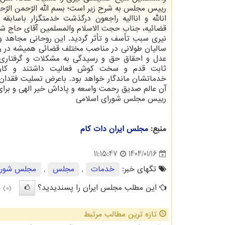
رییس مجلس به شرح زیر است؛ بسم الله الرّحمن الرّح
انالله و اناالیه راجعون درگذشت خدمتگزار باسابقه
قضائیه، جناب حجت الاسلام والمسلمین آقای حاج ش
نیری سبب تأسف و تأثر گردید. این روحانی مجاهد و 
سالیان طولانی در مناصب مختلف قضائی همیشه در ر
عدل و احقاق حق و رسیدگی به مشکلات و گرفتاری 
ثابت قدم و سخت کوش فعالیت داشتند و کارنا
خدماتشان ماندگار خواهد بود. باعرض تسلیت فقدان 
آن عالم صدیق رحمت واسعه و پاداش خیر الهی و برای ب
رییس مجلس شورای اسلامی
منبع:
مجلس ایران دات كام
1404/01/16
11:15:47
تگهای خبر:
خدمات
,
مجلس
,
مجلس شورا
این مطلب مجلس ایران را پسندیدید؟
(0)
تازه ترین مطالب مرتبط