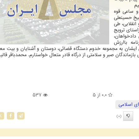
یم
 و ساعی قوه
یخ حسینعلی
انقلابی، طی
استای ترویج
دادخواهان،
مه باارزش
ایشان به مجموعه خدوم دستگاه قضائی، دوستان و آشنایان و بیت معزز
ازماندگان صبر و سلامتی از درگاه قادر متعال خواستارم. محمدباقر قالی
0.0
از 5
537
ی اسلامی
(0)
X