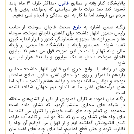
پالایشگاه کنار رفته و مطابق
قانون
حداکثر ظرف ۳ ماه باید
تسویه کند بعد دولت با هر سیاستی که بخواهد، بنزین را به
مردم می فروشد اما ما کار به این سادگی را انجام نمی دهیم.
زنگنه ضمن اشاره به
طرح
مبحث قاچاق سوخت از جانب
رئیس جمهور اظهار داشت: برای کاهش قاچاق سوخت، سرچاه
ها و مسیر لوله ها مجهز به شمارشگر، کنتور و ابزار اندازه گیری
تعبیه شوند. همینطور رابطه با پالایشگاه ها مبتنی بر رابطه
مالی و نه تهاتر باشد، در این صورت قول می دهم ۲۰ میلیون
قاچاق سوخت تبدیل به یک میلیون و یا ۵۰۰ هزار لیتر می
شود.
وی در رابطه با موانع اجرای این قانون اظهار داشت: مجلس
یازدهم با تمرکز بر روی درآمدهای نفتی، قانون اصلاح ساختار
بودجه و قوانین سالانه بودجه و برنامه هفتم را تصویب کرد اما
هنوز درآمدهای نفتی ما به اندازه نرم جهانی شفاف نشده
است.
زنگنه بیان نمود: به تازگی تصویری از یکی از کشورهای منطقه
در شبکه های مجازی منتشر گردید که نشان داده است
مجموعه ای تمام چاه های نفت خویش را کنترل می کنند؛ ما
برای چاه های کشاورزی مان که مثلاً دو لیتر بر ثانیه آب دارند،
کنتور الکترونیکی گذاشته ایم و از تهران می توانیم آن چاه را
نظارت کرده و حتی قطع نماییم، اما برای چاه های نفت مان