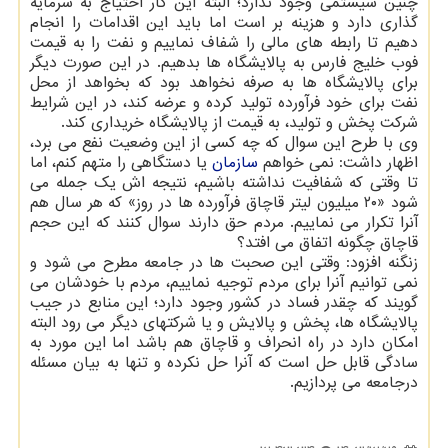
چنین سیستمی وجود ندارد؛ البته این کار احتیاج به سرمایه
گذاری دارد و هزینه بر است اما باید این اقدامات را انجام
دهیم تا رابطه های مالی را شفاف نماییم و نفت را به قیمت
فوب خلیج فارس به پالایشگاه ها بدهیم. در این صورت دیگر
برای پالایشگاه ها به صرفه نخواهد بود که بخواهد از محل
نفت برای خود فرآورده تولید کرده و عرضه کند، در این شرایط
شرکت پخش و تولید، به قیمت از پالایشگاه خریداری کند.
وی با طرح این سوال که چه کسی از این وضعیت نفع می برد،
اظهار داشت: نمی خواهم
سازمان
یا دستگاهی را متهم کنم، اما
تا وقتی که شفافیت نداشته باشیم، نتیجه اش یک جمله می
شود «۲۰ میلیون لیتر قاچاق فرآورده ها در روز» که هر سال هم
آنرا تکرار می نماییم. مردم حق دارند سوال کنند که این حجم
قاچاق چگونه اتفاق می افتد؟
زنگنه افزود: وقتی این صحبت ها در جامعه مطرح می شود و
نمی توانیم آنرا برای مردم توجیه نماییم، مردم با خودشان می
گویند که چقدر فساد در کشور وجود دارد؛ این منابع در جیب
پالایشگاه ها، پخش و پالایش و یا شرکتهای دیگر می رود البته
امکان دارد در راه انحراف و قاچاق هم باشد اما این مورد به
سادگی قابل حل است که آنرا حل نکرده و تنها به بیان مسئله
درجامعه می پردازیم.