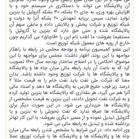
آن پالایشگاه می تواند با دستکاری در سیستم خود و با
افزایش بهره وری، به جای ۲۰ بشکه، ۳۰ بشکه گازوئیل یا بنزین
تولید نماید، سپس برپایه تعهدش ۲۰ بشکه آنرا به دولت و
شبکه توزیع و شرکت پخش و پالایش داده و مابقی سهم آن
پالایشگاه شده و حتی حق دارد که بنزین یا گازوئیل را
مستقیما بفروشد؛ ما اغلب نام این را «قاچاق» می گذاریم چون
خارج از رویه های معمول شبکه توزیع است.
این عضو کمیسیون برنامه و
بودجه
مجلس در رابطه با راهکار
مواجهه با این روند، اظهار داشت: مجلس برای مواجهه با این
موضوع، احکامی را در اصلاح ساختار بودجه سال ۱۴۰۰ تصویب
کرد که به باعث آن باید رابطه مالی میان چاه ها و پالایشگاه
ها و پالایشگاه ها با شرکت توزیع وجود داشته باشد. بدان
معنا که شرکت ملی نفت باید نفت خام را به قیمت مثلاً ۲
درصد زیر فوب خلیج فارس به پالایشگاه ها دهد و اسناد مالی
آنرا هم می گیرد، هر مقداری که پالایشگاه ها بنزین تولید کرده
و به شرکت نفت تحویل دادند، این بنزین به قیمت مشخصی از
پالایشگاه ها خریداری می شود. در این صورت دیگر برای
پالایشگاه ها صرفه ندارد که نفت تحویلی را به بنزین و یا
گازوئیل تبدیل نموده و از مسیر دیگری بفروشد؛ با این کار تهاتر
برداشته شده و تبدیل به رابطه مالی می شود.
وی ادامه داد: در این شرایط با مشخص شدن رابطه مالی میان
چاه ها و پالایشگاه ها و پالایشگاه ها با شرکت توزیع، عملاً