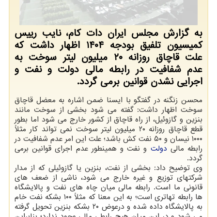
به گزارش مجلس ایران دات کام، نایب رییس
کمیسیون تلفیق بودجه ۱۴۰۴ اظهار داشت که
علت قاچاق روزانه ۲۰ میلیون لیتر سوخت به
عدم شفافیت در رابطه مالی دولت و نفت و
اجرایی نشدن قوانین برمی گردد.
محسن زنگنه در گفتگو با ایسنا ضمن اشاره به معضل قاچاق
سوخت اظهار داشت: گفته می شود بخشی از سوخت مانند
بنزین و گازوئیل، از راه قاچاق از کشور خارج می شود اما بطور
قطع قاچاق روزانه ۲۰ میلیون لیتر سوخت نمی تواند کار مثلاً
۱۰۰۰ نیسان و ۵۰ نفت کش باشد؛ علت این امر عدم شفافیت در
رابطه مالی
دولت
و نفت و همینطور عدم اجرای قوانین برمی
گردد.
وی توضیح داد: بخشی از نفت، بنزین یا گازوئیلی که از مدار
شرکتهای توزیع و غیره خارج می شود، ناشی از ضعف های
قانونی ما است. رابطه مالی میان چاه های نفت و پالایشگاه
ها رابطه تهاتری است؛ به این معنا که مثلاً ۱۰۰ بشکه نفت خام
به پالایشگاه داده شده و درعوض ۲۰ بشکه بنزین تحویل گرفته
می شود و در این میان هیچ رابطی مالی وجود ندارد؛ بنابراین