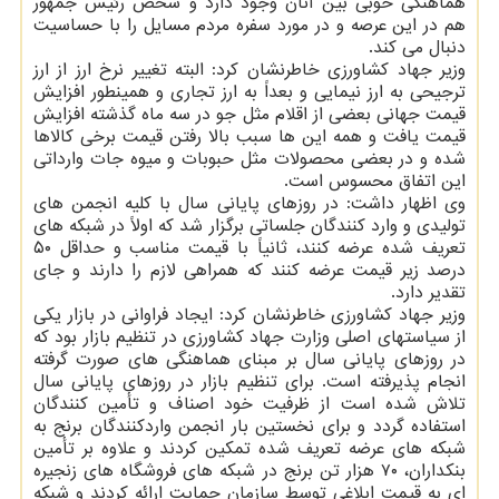
هماهنگی خوبی بین آنان وجود دارد و شخص رئیس جمهور
هم در این عرصه و در مورد سفره مردم مسایل را با حساسیت
دنبال می کند.
وزیر جهاد کشاورزی خاطرنشان کرد: البته تغییر نرخ ارز از ارز
ترجیحی به ارز نیمایی و بعداً به ارز تجاری و همینطور افزایش
قیمت جهانی بعضی از اقلام مثل جو در سه ماه گذشته افزایش
قیمت یافت و همه این ها سبب بالا رفتن قیمت برخی کالاها
شده و در بعضی محصولات مثل حبوبات و میوه جات وارداتی
این اتفاق محسوس است.
وی اظهار داشت: در روزهای پایانی سال با کلیه انجمن های
تولیدی و وارد کنندگان جلساتی برگزار شد که اولاً در شبکه های
تعریف شده عرضه کنند، ثانیاً با قیمت مناسب و حداقل ۵۰
درصد زیر قیمت عرضه کنند که همراهی لازم را دارند و جای
تقدیر دارد.
وزیر جهاد کشاورزی خاطرنشان کرد: ایجاد فراوانی در بازار یکی
از سیاستهای اصلی وزارت جهاد کشاورزی در تنظیم بازار بود که
در روزهای پایانی سال بر مبنای هماهنگی های صورت گرفته
انجام پذیرفته است. برای تنظیم بازار در روزهای پایانی سال
تلاش شده است از ظرفیت خود اصناف و تأمین کنندگان
استفاده گردد و برای نخستین بار انجمن واردکنندگان برنج به
شبکه های عرضه تعریف شده تمکین کردند و علاوه بر تأمین
بنکداران، ۷۰ هزار تن برنج در شبکه های فروشگاه های زنجیره
ای به قیمت ابلاغی توسط سازمان حمایت ارائه کردند و شبکه