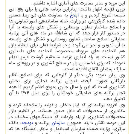
این مورد و سایر مغایرت های آماری اشاره داشتم.
نوری قزلجه اظهار داشت: بنابراین برنامه هایی را برای رفع این
نقیصه شروع کردیم و با
ابلاغ
به معاونت های ذی ربط دستور
داده شده کارگروهی در وزارت خانه ساماندهی امور تعاونی ها
و اصلاح ساختار تعاون روستایی و تشکل های وابسته به آنرا
در دستور کار قرار دهد که ان شاءالله در ماه های آتی برنامه
عملیاتی اصلاح ساختار تعاون روستایی و تشکل های وابسته
به آن تدوین و اجرا می گردد و در شرایط فعلی برای تنظیم بازار
هم اتحادیه های مربوطه مخصوصاً اتحادیه های دامداری
کشور نسبت به راه اندازی عرضه مستقیم گوشت قرمز اقدام
نمودند که برای نخستین بار در سطح کشوری و در روزهای ماه
مبارک رمضان اتفاق افتاده است.
وی بیان نمود: یکی دیگر از کارهایی که برای اصلاح نظام
بازرگانی صورت گرفته، تدوین برنامه تجاری برای بخش
کشاورزی است که این را سال جاری بموقع اعلام کردیم تا همه
تجار برنامه های صادراتی خودشان را برای سال ۱۴۰۴ با آن
تطبیق دهند.
وی افزود: برنامه ای که نیاز داخلی و تولید را ملاحظه کرده و
مقادیری از محصولات که قابل صدور هستند. در تنظیم بازار
محصولات کشاورزی از راه واردات که دستگاههای مختلف در
این عرصه نقش دارند همچون
سازمان
برنامه و
بودجه
، بانک
مرکزی، وزارت صمت سازمان استاندار و مابقی دستگاه ها که