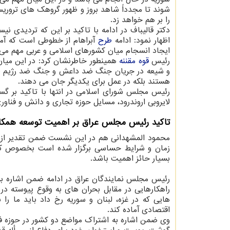
شوند تا مجدداً شاهد بروز و ظهور گروهک های تروری
را بر هم خواهد زد.
دکتر قالیباف در ادامه با تاکید بر این که تردیدی 
اظهار نمود: ادامه
طرح
آبراهام از خطوطی است که آمر
ایجاد انسجام میان کشورهای اسلامی و عربی مهم می 
رئیس
قوه مقننه
همینطور خاطرنشان کرد: در این میان 
و شیعه در جریان جنگ ضد داعش و جنگ ضد رژیم صهیونی
هستند بلکه در عمل برای یکدیگر جان می دهند.
رئیس مجلس شورای اسلامی در انتها با تاکید بر گس
لایروبی اروندرود، مسایل حوزه تجاری و دانش و فنا
تاکید رئیس مجلس عراق بر اهمیت توسعه همکا
محمود المشهدانی هم در این نشست ضمن تقدیر از حُ
زمان و شرایط حساسی برگزار شده است بخصوص که رو
بسیار حائز اهمیت باشد.
رئیس مجلس نمایندگان عراق در ادامه ضمن اشاره ب
راهکارهایی در مقابل بحران های به وقوع پیوسته در
هایی که در غزه، لبنان و سوریه رخ داد باید ما 
اقتصادی آماده کند.
وی ضمن اشاره به اشتراک مواضع دو کشور در حوزه ف