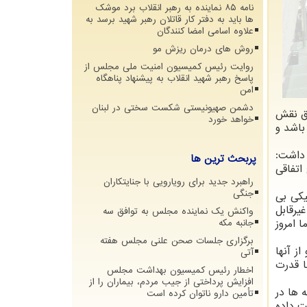
نامه ۸۵ نماینده به رهبر انقلاب برد موشک
ها باید به دفتر کار قاتلان رهبر شهید برسد به
علاوه اسامی امضا کنندگان
روش های درمان ریزش مو
روایت رئیس کمیسیون امنیت ملی مجلس از
پاسخ رهبر شهید انقلاب به پیشنهاد پناهگاه
امن
دشمن صهیونیستی شکست سختی در لبنان
اق نقش
خواهد خورد
باشد و
داشت:
پربحث ترین ها
اتفاقی
راهبرد جدید برای رویارویی با جنایتکاران
جنگی
هبردی و تاکتیکی بی
دفاعی غیرقابل
واکنش یک نماینده مجلس به توافق سه
 امروز
جانبه مکه
برگزاری جلسات صحن علنی مجلس هفته
ز آنها
آتی
ا قدرت
اخطار رئیس کمیسیون بهداشت مجلس
افزایش پرداختی از جیب مردم، بیماران را از
 ها در
تأمین دارو ناتوان کرده است
ت داده