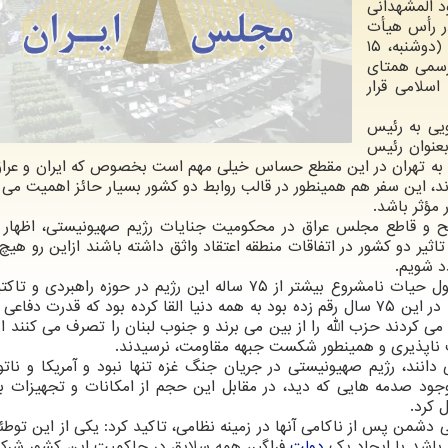
د المشهدانی
ر رأس هیأت
پارلمانی بلندپایه وارد تهران شده بود، بامداد امروز (دوشنبه، ۱۵
بال رسمی همتای
سلامی قرار
یی به رئیس
عنوان رئیس
 به تهران در این مقطع حساس خیلی مهم است بخصوص که ایران و عر
ند، این سفر هم همینطور در قالب روابط دو کشور بسیار حائز اهمیت می 
 مؤثر باشد.
 و قاطع مجلس عراق در محکومیت جنایات رژیم صهیونیستی، اظهار 
اثیر دو کشور در اتفاقات منطقه اعتقاد واثق داشته باشند ازاین رو هیچ 
د شویم.
وی در ادامه ناکامی رژیم صهیونیستی در غزه را در طول حیات نامشروع بیشتر از ۷۵ ساله این رژیم در حوزه را
همتا دانست و اضافه کرد: این رژیم با جنگ هایی که در این ۷۵ سال رقم زده بود به همه دنیا القا کرده بود که قدرت 
می کردند حزب الله را از بین می برند و جنوب لبنان را تصرف می کنند اما
 ناپذیری و همینطور شکست جبهه مقاومت، نرسیدند.
ی دانند، رژیم صهیونیستی در جریان جنگ غزه تنها نبود و آمریکا و ناتو ا
جود صدمه هایی که دید، در مقابل این حجم از امکانات و تجهیزات ب
 کرد.
من پس از ناکامی آنها در زمینه نظامی، تاکید کرد: یکی از این توطئه
 باشد با ایجاد یک
دولت
فراگیر، همه سلایق در حاکمیت این کشور شرک