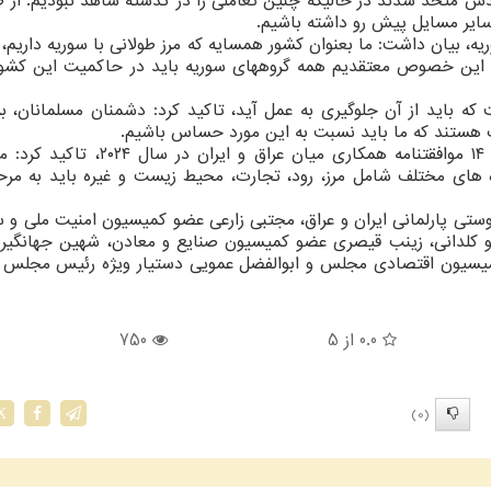
 متحد شدند در حالیکه چنین تعاملی را در گذشته شاهد نبودیم. از ط
 سایر مسایل پیش رو داشته باشیم.
یه، بیان داشت: ما بعنوان کشور همسایه که مرز طولانی با سوریه داریم، ا
 در این خصوص معتقدیم همه گروههای سوریه باید در حاکمیت این کش
که باید از آن جلوگیری به عمل آید، تاکید کرد: دشمنان مسلمانان، به
رئیس مجلس عراق در ادامه ضمن اشاره به امضای ۱۴ موافقتنامه همکاری میان عراق و
های مختلف شامل مرز، رود، تجارت، محیط زیست و غیره باید به مرحل
تی پارلمانی ایران و عراق، مجتبی زارعی عضو کمیسیون امنیت ملی و
 و کلدانی، زینب قیصری عضو کمیسیون صنایع و معادن، شهین جهانگی
یسیون اقتصادی مجلس و ابوالفضل عمویی دستیار ویژه رئیس مجلس د
0.0
از 5
750
(0)
X