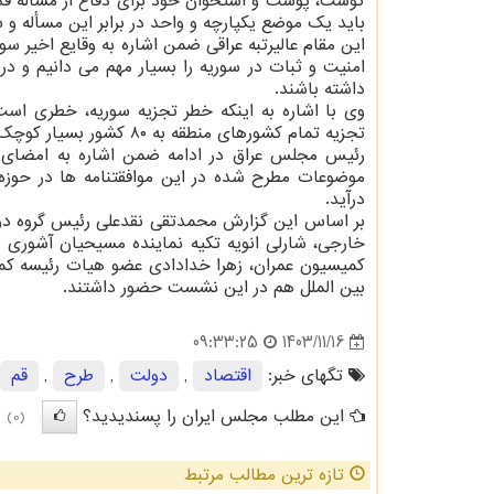
گوشت، پوست و استخوان خود برای دفاع از مسأله قدس
باید یک موضع یکپارچه و واحد در برابر این مسأله و
این مقام عالیرتبه عراقی ضمن اشاره به وقایع اخیر سور
امنیت و ثبات در سوریه را بسیار مهم می دانیم و
داشته باشند.
وی با اشاره به اینکه خطر تجزیه سوریه، خطری است 
تجزیه تمام کشورهای منطقه به ۸۰ کشور بسیار کوچک هستند که ما باید نسبت به این مورد حساس باشیم.
موضوعات مطرح شده در این موافقتنامه ها در حوزه 
درآید.
بر اساس این گزارش محمدتقی نقدعلی رئیس گروه دوس
خارجی، شارلی انویه تکیه نماینده مسیحیان آشوری
کمیسیون عمران، زهرا خدادادی عضو هیات رئیسه کم
بین الملل هم در این نشست حضور داشتند.
1403/11/16
09:33:25
تگهای خبر:
اقتصاد
,
دولت
,
طرح
,
قم
این مطلب مجلس ایران را پسندیدید؟
(0)
تازه ترین مطالب مرتبط