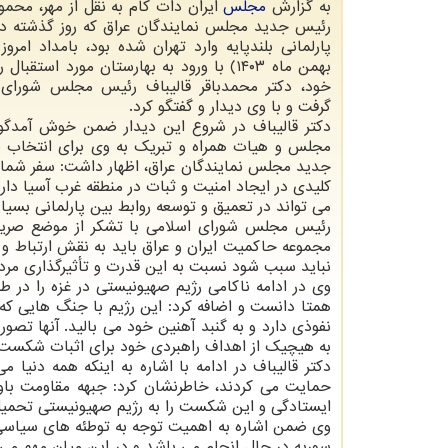
به گزارش
مجلس
ایران دات کام به نقل از مهر، محمو
رئیس جدید مجلس نمایندگان عراق که روز گذشته د
بهمن ماه ۱۴۰۳) با ورود به بهارستان مورد استق
خود، دکتر محمدباقر قالیباف رئیس مجلس شورای ا
گرفت و با وی دیدار و گفتگو کرد.
دکتر قالیباف در شروع این دیدار ضمن خوش آمدگو
مجلس و هیات همراه و تبریک به وی برای انتخاب ب
جدید مجلس نمایندگان عراق، اظهار داشت: سفر شما
کلیدی در ایجاد امنیت و ثبات در منطقه غرب آسیا دار
می تواند در تعمیق و توسعه روابط بین پارلمانی بسیار
رئیس مجلس شورای اسلامی با تشکر از موضع صریح
مجموعه حاکمیت ایران و عراق باید به نقش ارتباط و ت
نباید سبب شود نسبت به این قدرت و تأثیرگذاری مرد
نفوذی دارد و به گنبد آهنین خود می بالید. آنها تصور 
به هیچیک از اهداف راهبردی خود برای اثبات شکست
دکتر قالیباف در ادامه با اشاره به اینکه همه دنیا م
حمایت می کردند، خاطرنشان کرد: جبهه مقاومت باو
ایستادگی و این شکست را به رژیم صهیونیستی تحمیل
وی ضمن اشاره به اهمیت توجه به توطئه های سیاسی دش
سوریه در حال انجام می باشد و در این میان مهم می