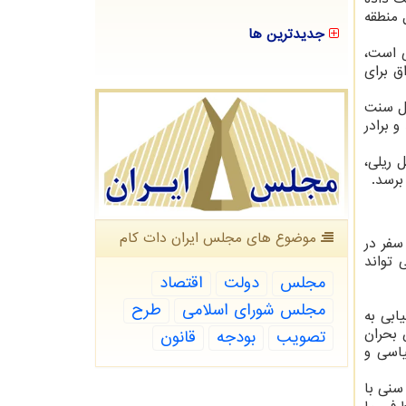
 منطقه
جدیدترین ها
ی است،
ق برای
هل سنت
 برادر
 ریلی،
برسد.
موضوع های مجلس ایران دات كام
سفر در
 تواند
مجلس
دولت
اقتصاد
مجلس شورای اسلامی
طرح
ابی به
 بحران
تصویب
بودجه
قانون
یاسی و
سنی با