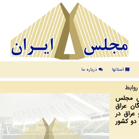
استانها
درباره ما
روابط
یس مجلس
ان عراق
 عراق در
دو کشور