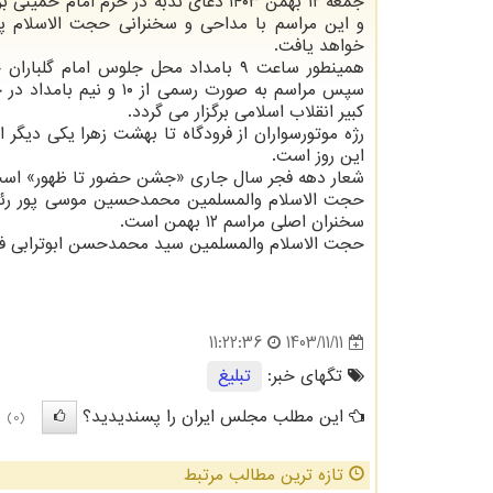
جمعه ۱۲ بهمن ۱۴۰۳ دعای ندبه در حرم امام خمین
و این مراسم با مداحی و سخنرانی حجت الاسلام پن
خواهد یافت.
همینطور ساعت ۹ بامداد محل جلوس امام گلبا
سپس مراسم به صورت رسمی از ۱۰ و نیم
کبیر انقلاب اسلامی برگزار می گردد.
رژه موتورسواران از فرودگاه تا بهشت زهرا یکی دیگر 
این روز است.
شعار دهه فجر سال جاری «جشن حضور تا ظهور» است و 
حجت الاسلام والمسلمین محمدحسین موسی پور رئیس
سخنران اصلی مراسم ۱۲ بهمن است.
حجت الاسلام والمسلمین سید محمدحسن ابوترابی فرد 
1403/11/11
11:22:36
تگهای خبر:
تبلیغ
این مطلب مجلس ایران را پسندیدید؟
(0)
تازه ترین مطالب مرتبط