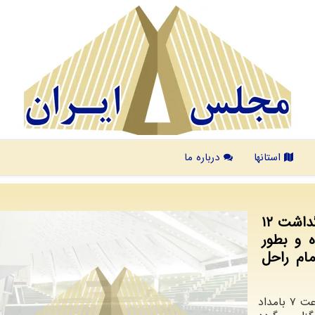
استانها
درباره ما
مجلس ایران دات کام: امسال سالروز بزرگداشت ۱۲
ده و بطور
مام راحل
ایران دات کام به نقل از ایسنا، ساعت ۷ بامداد