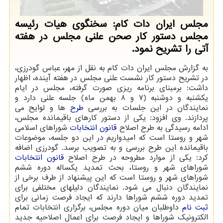
مجلس ایران دات کام: سخنگوی هیات رئیسه
مجلس دستور کار صحن علنی مجلس در هفته
آتی را تشریح نمود.
به گزارش مجلس ایران دات کام به نقل از مهر، عباس گودرزی،
در تشریح دستور کار نشست علنی مجلس در هفته آینده، اظهار
داشت: برمبنای برنامه ریزی صورت گرفته، مجلس در ایام
یکشنبه و دوشنبه (۷ و ۸ بهمن ماه) جلسه علنی دارد و
نمایندگان در این جلسات به بررسی
طرح
ها و لوایح می
پردازند. وی افزود: یکی از دستور کارهای باقیمانده مجلس،
ادامه رسیدگی به طرح اصلاح
قانون
انتخابات
شوراهای اسلامی
شهر و روستا است که امیدواریم در این دو جلسه، موضوعات
باقیمانده این طرح بررسی و به تصویب برسد. گودرزی اضافه
کرد: یکی از موارد مطروحه در طرح اصلاح
قانون انتخابات
شوراهای شهر و روستا، بحث تمدید یکساله دوره ششم
شوراهای شهر و روستا است که این پیشنهاد از طرف برخی از
نمایندگان دنبال می شود. نمایندگان دلیلهای مختلفی برای
تمدید دوره ششم شوراها دارند که ایجاد فرصت زمانی برای
ثبت نام
داوطلبان میان دوره مجلس، برگزاری انتخابات تمام
الکترونیک شوراها و ایجاد فرصت برای اعمال اصلاحیه جدید