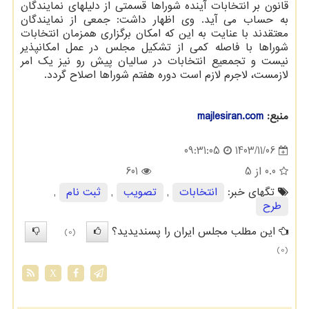
قانون بر انتخابات آینده شوراها قسمتی از دلیلهای نمایندگان
به حساب می آید. وی اظهار داشت: جمعی از نمایندگان
معتقدند با عنایت به این که امکان برگزاری همزمان انتخابات
شوراها با فاصله کمی از تشکیل مجلس در عمل امکانپذیر
نیست و تجمعیع انتخابات در سالیان پیش رو نیز یک امر
لازمست، لاجرم لازم است دوره هفتم شوراها اصلاح گردد.
منبع:
majlesiran.com
1403/11/06
09:31:05
0.0
از 5
601
تگهای خبر:
انتخابات
,
تصویب
,
ثبت نام
,
طرح
این مطلب مجلس ایران را پسندیدید؟
(0)
(0)
X