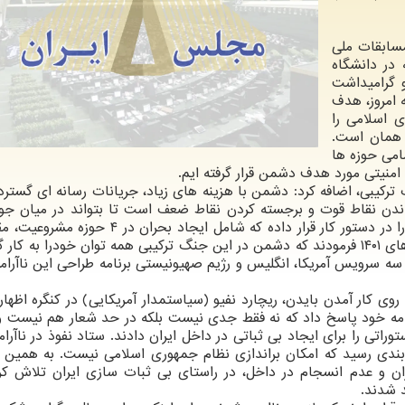
در دانشگاه
و گرامیداشت
ه امروز، هدف
 اسلامی را
ف همان است.
مامی حوزه ها
منیتی مورد هدف دشمن قرار گرفته ایم.
کیبی، اضافه کرد: دشمن با هزینه های زیاد، جریانات رسانه ای گسترده
ندن نقاط قوت و برجسته کردن نقاط ضعف است تا بتواند در میان جوا
یاس و ناامیدی به وجود آورد. امروز دشمن ۴ راهبرد را در دستور کار قرار داده که شامل ایجاد 
ناکارآمدی و امنیتی می شود. رهبری در مورد ناآرامی های ۱۴۰۱ فرمودند که دشمن در این جنگ ترکیبی همه توان خودرا به 
 سه سرویس آمریکا، انگلیس و رژیم صهیونیستی برنامه طراحی این ناآرامی
ین سازمان اطلاعات سپاه افزود: در سال ۱۴۰۰ با روی کار آمدن بایدن، ریچارد نفیو (سیاستمدار آمریکایی) در کنگره 
امه خود پاسخ داد که نه فقط جدی نیست بلکه در حد شعار هم نیست و 
وان را ندارد. به همین دلیل در آغاز سال ۱۴۰۰ دستوراتی را برای ایجاد بی ثباتی در داخل ایران دادند. ستاد نفوذ در 
تاد به جمع بندی رسید که امکان براندازی نظام جمهوری اسلامی نیست. به همین 
ران و عدم انسجام در داخل، در راستای بی ثبات سازی ایران تلاش کر