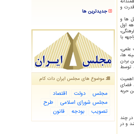
وهمندانه
قدرت و
جدیدترین ها
ل ها و
هه اول
رهنگی،
جهه با
علمی،
نه ها،
رد از بین بردن
د توسط
موضوع های مجلس ایران دات كام
 اهمیت
. فضای
ن حربه
مجلس
دولت
اقتصاد
مجلس شورای اسلامی
طرح
تصویب
بودجه
قانون
در چند
د و در