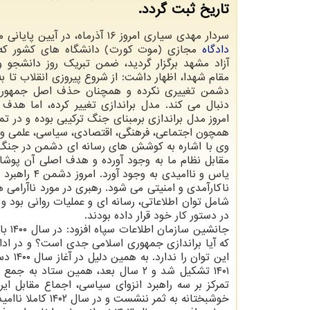
تاریخ ثبت گردد.
سردار مهدی سیاری امروز ۱۶ آذرماه، در آیین پایانی مسابقات ملی
دادگاه
مجازی (موت کورت) دانشگاه های کشور که 
آزاد مشهد برگزار گردید، ضمن تبریک روز دانشجو 
مقام شهدا، اظهار داشت: از شروع پیروزی انقلاب تا ب
دشمن تغییری نکرده و همچنان حذف اصل جمهوری
دنبال می کند. مدل براندازی تغییر کرده، اما هد
امروز مدل براندازی برمبنای جنگ ترکیبی بوده و در ت
همچون اجتماعی، فرهنگی، اقتصادی، سیاسی، علمی و ا
وی با اشاره به کوشش های رسانه ای دشمن در جنگ تر
مقابل نظام ما به وجود آورده و هدف اصلی آن پوشا
شامل توان اطلاعاتی، رسانه ای و عملیات روانی بود و
در دستور کار خود قرار داده بودند.
جانش
که آیا براندازی جمهوری اسلامی جدی است؟ و در اد
این ت
۱۴۰۱ تشکیل شد و ۲ سال بعد، همین س
تمرکز بر سه راهبرد انزوای سیاسی، اجماع مقابل ای
خوشبختانه به ثمر ننشست و در سال ۱۴۰۲ کاملا ناامید شدند.