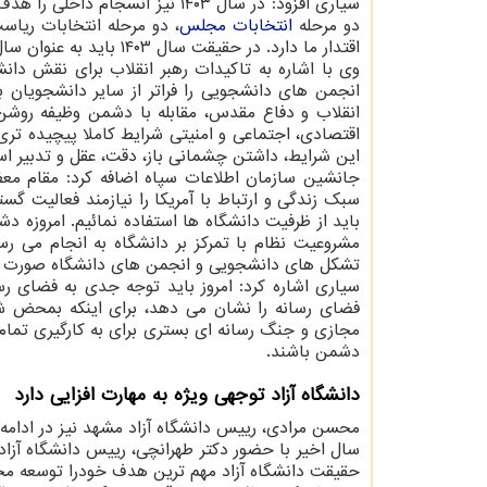
سیاری افزود: در سال ۱۴۰۳ نیز ان
دو مرحله
انتخابات
مجلس
، دو مرحله انتخابات ریا
اقتدار ما دارد. در حقیقت سال ۱۴۰۳ باید به عنوان سال اقتدار جمهوری اسلامی ایران در تاریخ ثبت گردد.
وی با اشاره به تاکیدات رهبر انقلاب برای نقش دا
انجمن های دانشجویی را فراتر از سایر دانشجویان ب
انقلاب و دفاع مقدس، مقابله با دشمن وظیفه روشن 
اقتصادی، اجتماعی و امنیتی شرایط کاملا پیچیده تری ر
این شرایط، داشتن چشمانی باز، دقت، عقل و تدبیر ا
جانشین سازمان اطلاعات سپاه اضافه کرد: مقام م
سبک زندگی و ارتباط با آمریکا را نیازمند فعالیت گس
مشروعیت نظام با تمرکز بر دانشگاه به انجام می ر
تشکل های دانشجویی و انجمن های دانشگاه صورت گ
سیاری اشاره کرد: امروز باید توجه جدی به فضای رس
فضای رسانه را نشان می دهد، برای اینکه بمحض شر
مجازی و جنگ رسانه ای بستری برای به کارگیری تما
دشمن باشند.
دانشگاه آزاد توجهی ویژه به مهارت افزایی دارد
محسن مرادی، رییس دانشگاه آزاد مشهد نیز در ادامه
سال اخیر با حضور دکتر طهرانچی، رییس دانشگاه آزا
حقیقت دانشگاه آزاد مهم ترین هدف خودرا توسعه مح