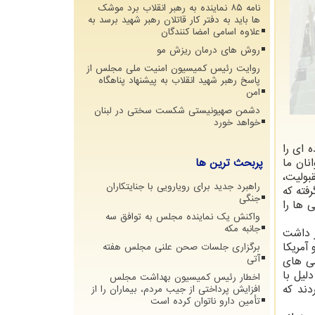
نامه ۸۵ نماینده به رهبر انقلاب برد موشک
ها باید به دفتر کار قاتلان رهبر شهید برسد به
علاوه اسامی امضا کنندگان
روش های درمان ریزش مو
روایت رئیس کمیسیون امنیت ملی مجلس از
پاسخ رهبر شهید انقلاب به پیشنهاد پناهگاه
امن
دشمن صهیونیستی شکست سختی در لبنان
خواهد خورد
 ای را
نان ما
پربحث ترین ها
بحران در ۴ حوزه مشروعیت، مقبولیت،
راهبرد جدید برای رویارویی با جنایتکاران
کار گرفته که
جنگی
 ها را
واکنش یک نماینده مجلس به توافق سه
جانبه مکه
اظهار داشت
آمریکا
برگزاری جلسات صحن علنی مجلس هفته
آتی
ناآرامی های
دلیل با
اخطار رئیس کمیسیون بهداشت مجلس
دند که
افزایش پرداختی از جیب مردم، بیماران را از
تأمین دارو ناتوان کرده است