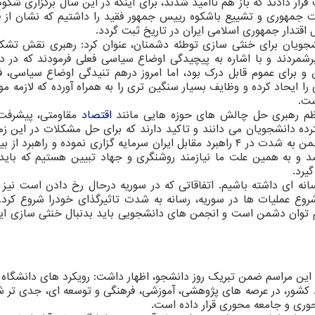
سجام داخلی را هدف قرار دادند که باز هم ناامید شدند، برای اینکه در این سال برگزاری شک
ست جمهوری و تشییع باشکوه رییس جمهور فقید را داشتیم که نشان از 
نشجویان برای خنثی سازی توطئه دشمنان، عنوان کرد: رهبری نقش تشک
رشمردند و با اشاره به پیچیدگی اوضاع سیاسی فعلی فرمودند که در د
و برای عموم قابل درک بود، اما امروز درهم تنیدگی اوضاع سیاسی، ف
ا ایحاد کرده و وظایف بسیار سنگین تری را به همراه آورده که لازمه موا
ست.
عظم رهبری حل چالش های حوزه هایی مانند
اقتصاد
مقاومتی، پیشرفت 
ترده دانشجویان می دانند و تاکید دارند که برای حل مشکلات در این زمی
باید از ظرفیت دانشگاه ها استفاده نمائیم. امروزه دشمن به شدت در ۴ راهبرد مقابل ایران سرمایه گزاری نموده و راهب
سد و به همین علت ما نیازمند روشنگری و جهاد تبیین هستیم که بای
یرد.
انه ای داشته باشیم. اتفاقاتی که در سوریه درحال رخ دادن است نیز
وع عملیات ها در سوریه، رسانه به شدت تاثیرگذای خودرا شروع کرد
م توان دشمن است و انجمن های دانشجویی باید بدنبال خنثی سازی ای
 این مراسم ضمن تبریک روز دانشجو، اظهار داشت: رویکرد های دانشگاه 
د کشور، در عرصه های پژوهشی، آموزشی، فرهنگی و توسعه ای، جدی تر ش
وری و جامعه محوری قرار داده است.