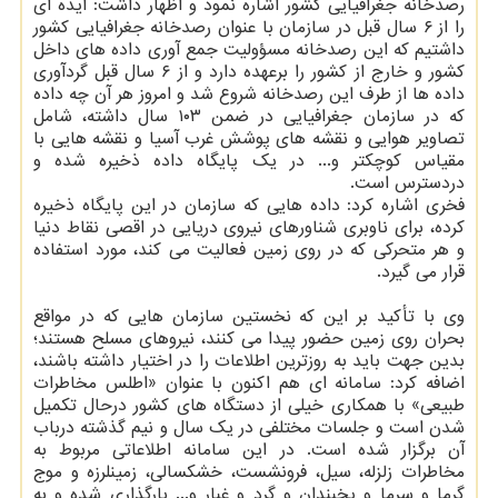
رصدخانه جغرافیایی کشور اشاره نمود و اظهار داشت: ایده ای
را از ۶ سال قبل در سازمان با عنوان رصدخانه جغرافیایی کشور
داشتیم که این رصدخانه مسؤولیت جمع آوری داده های داخل
کشور و خارج از کشور را برعهده دارد و از ۶ سال قبل گردآوری
داده ها از طرف این رصدخانه شروع شد و امروز هر آن چه داده
که در سازمان جغرافیایی در ضمن ۱۰۳ سال داشته، شامل
تصاویر هوایی و نقشه های پوشش غرب آسیا و نقشه هایی با
مقیاس کوچکتر و... در یک پایگاه داده ذخیره شده و
دردسترس است.
فخری اشاره کرد: داده هایی که سازمان در این پایگاه ذخیره
کرده، برای ناوبری شناورهای نیروی دریایی در اقصی نقاط دنیا
و هر متحرکی که در روی زمین فعالیت می کند، مورد استفاده
قرار می گیرد.
وی با تأکید بر این که نخستین سازمان هایی که در مواقع
بحران روی زمین حضور پیدا می کنند، نیروهای مسلح هستند؛
بدین جهت باید به روزترین اطلاعات را در اختیار داشته باشند،
اضافه کرد: سامانه ای هم اکنون با عنوان «اطلس مخاطرات
طبیعی» با همکاری خیلی از دستگاه های کشور درحال تکمیل
شدن است و جلسات مختلفی در یک سال و نیم گذشته درباب
آن برگزار شده است. در این سامانه اطلاعاتی مربوط به
مخاطرات زلزله، سیل، فرونشست، خشکسالی، زمینلرزه و موج
گرما و سرما و یخبندان و گرد و غبار و... بارگذاری شده و به