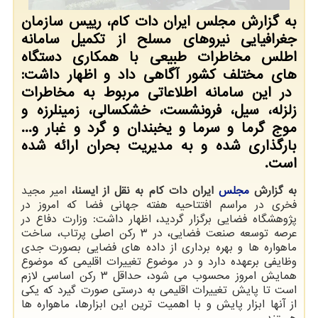
به گزارش مجلس ایران دات کام، رییس سازمان
جغرافیایی نیروهای مسلح از تکمیل سامانه
اطلس مخاطرات طبیعی با همکاری دستگاه
های مختلف کشور آگاهی داد و اظهار داشت:
در این سامانه اطلاعاتی مربوط به مخاطرات
زلزله، سیل، فرونشست، خشکسالی، زمینلرزه و
موج گرما و سرما و یخبندان و گرد و غبار و...
بارگذاری شده و به مدیریت بحران ارائه شده
است.
به گزارش
مجلس
ایران دات کام به نقل از ایسنا،
امیر مجید
فخری در مراسم افتتاحیه هفته جهانی فضا که امروز در
پژوهشگاه فضایی برگزار گردید، اظهار داشت: وزارت دفاع در
عرصه توسعه صنعت فضایی، در ۳ رکن اصلی پرتاب، ساخت
ماهواره ها و بهره برداری از داده های فضایی بصورت جدی
وظایفی برعهده دارد و در موضوع تغییرات اقلیمی که موضوع
همایش امروز محسوب می شود، حداقل ۳ رکن اساسی لازم
است تا پایش تغییرات اقلیمی به درستی صورت گیرد که یکی
از آنها ابزار پایش و با اهمیت ترین این ابزارها، ماهواره ها