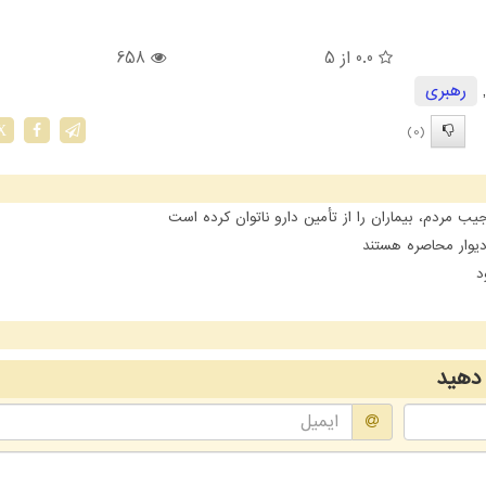
0.0
از 5
658
رهبری
(0)
X
مردم، بیماران را از تأمین دارو ناتوان کرده است
یوار محاصره هستند
د
دهید