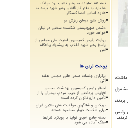
نامه ۸۵ نماینده به رهبر انقلاب برد موشک
ها باید به دفتر کار قاتلان رهبر شهید برسد به
علاوه اسامی امضا کنندگان
روش های درمان ریزش مو
دشمن صهیونیستی شکست سختی در لبنان
خواهد خورد
روایت رئیس کمیسیون امنیت ملی مجلس از
پاسخ رهبر شهید انقلاب به پیشنهاد پناهگاه
امن
پربحث ترین ها
برگزاری جلسات صحن علنی مجلس هفته
داشت:
آتی
اخطار رئیس کمیسیون بهداشت مجلس
 مشمول
افزایش پرداختی از جیب مردم، بیماران را از
تأمین دارو ناتوان کرده است
بردند،
بریکس و شانگهای موقعیت های طلایی ایران
برای شکست دیوار محاصره هستند
ی رئیس
ردند.
بسته جامع احیای تولید با رویکرد شرایط
جنگ آماده می شود