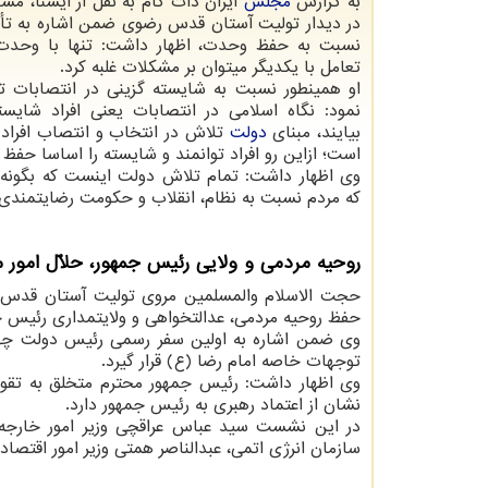
به گزارش
مجلس
ایران دات کام به نقل از ایسنا، مس
در دیدار تولیت آستان قدس رضوی ضمن اشاره به تأ
نسبت به حفظ وحدت، اظهار داشت: تنها با وحدت
تعامل با یکدیگر می‎توان بر مشکلات غلبه کرد.
او همینطور نسبت به شایسته گزینی در انتصابات تا
نمود: نگاه اسلامی در انتصابات یعنی افراد شایست
بیایند، مبنای
دولت
تلاش در انتخاب و انتصاب افراد
است؛ ازاین رو افراد توانمند و شایسته را اساسا حفظ 
وی اظهار داشت: تمام تلاش دولت اینست که بگونه 
که مردم نسبت به نظام، انقلاب و حکومت رضایتمندی ه
روحیه مردمی و ولایی رئیس جمهور، حلّال امور 
حجت الاسلام والمسلمین مروی تولیت آستان قدس 
حفظ روحیه مردمی، عدالتخواهی و ولایتمداری رئیس جمهور می ‎تواند حلّال بسیار از
وی ضمن اشاره به اولین سفر رسمی رئیس دولت چهار
توجهات خاصه امام رضا (ع) قرار گیرد.
وی اظهار داشت: رئیس جمهور محترم متخلق به تقوا و
نشان از اعتماد رهبری به رئیس جمهور دارد.
در این نشست سید عباس عراقچی وزیر امور خارجه،
سازمان انرژی اتمی، عبدالناصر همتی وزیر امور اقتصا