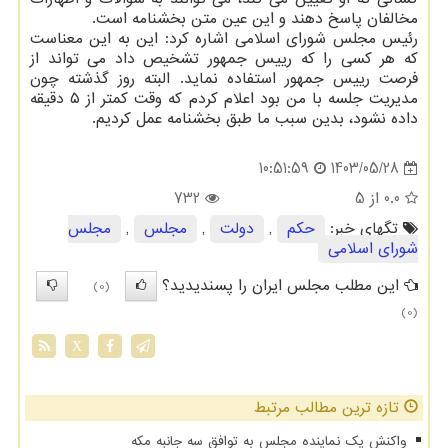
مخالفان پاسخ دهند و این عین متن بخشنامه است.
رئیس مجلس شورای اسلامی اشاره کرد: این به این معناست
که هر کسی را که رییس جمهور تشخیص داد می تواند از
فرصت رییس جمهور استفاده نماید. البته روز گذشته چون
مدیریت جلسه با من بود اعلام کردم که وقت کمتر از ۵ دقیقه
داده نشود، بدین سبب ما طبق بخشنامه عمل کردیم.
1403/05/28
10:51:59
0.0
از 5
732
تگهای خبر:
حكم
,
دولت
,
مجلس
,
مجلس
شورای اسلامی
این مطلب مجلس ایران را پسندیدید؟
(0)
(0)
X
تازه ترین مطالب مرتبط
واکنش یک نماینده مجلس به توافق سه جانبه مکه