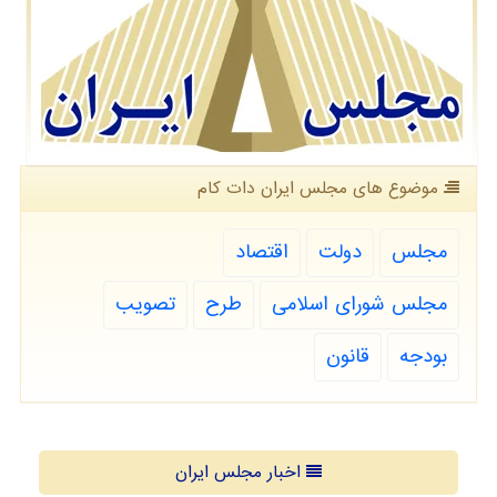
موضوع های مجلس ایران دات كام
مجلس
دولت
اقتصاد
مجلس شورای اسلامی
طرح
تصویب
بودجه
قانون
اخبار مجلس ایران