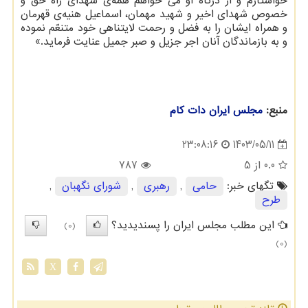
خواستارم و از درگاه او می خواهم همه‌ی شهدای راه حقّ و
خصوص شهدای اخیر و شهید مهمان، اسماعیل هنیه‌ی قهرمان
و همراه ایشان را به فضل و رحمت لایتناهی خود متنعّم نموده
و به بازماندگان آنان اجر جزیل و صبر جمیل عنایت فرماید.»
منبع:
مجلس ایران دات كام
1403/05/11
23:08:16
0.0
از 5
787
تگهای خبر:
حامی
,
رهبری
,
شورای نگهبان
,
طرح
این مطلب مجلس ایران را پسندیدید؟
(0)
(0)
X