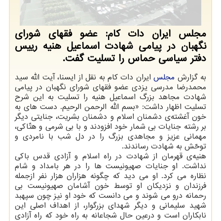
مجلس ایران دات کام: عضو فقهای شورای
نگهبان در پیامی شهادت اسماعیل هنیه رییس
دفتر سیاسی حماس را تسلیت گفت.
به گزارش
مجلس
ایران دات کام به نقل از ایسنا، آیت الله سید
محمدرضا مدرسی یزدی عضو فقهای شورای نگهبان در پیامی
شهادت مجاهد بزرگ اسماعیل هنیه را تسلیت به این شرح
تسلیت اظهار داشت: «بسم اللّه الرحمن الرحیم. دست های به
خون آغشته‌ی دشمنان اسلام و دشمنان بشریت، جنایتی دیگر
بر رشته جنایات بی شمار خود افزودند و با بی شرمی و هتّاکی،
مهمانی عزیز و مجاهدی بزرگ را در دل شب با نامردی و
توحّش به شهادت رساندند.
هنیه‌ی قهرمان از شهادت در راه اسلام و آزادی قدس باکی
نداشت. او جنایات صهیونیست ها را در هر بامداد و شام
نظاره می کرد. او می دید که چگونه هزاران هزار نفر ازجمله
فرزندان و نزدیکان او توسط خون آشامان صهیونیست بی
رحمانه درو می شوند و می دانست که خود او نیز چون سپهبد
شهید سلیمانی و دیگر شهدای بزرگوار، از اهداف اصلی این
نابکاران است و درعین حال شجاعانه به راه خود که راه آزادی