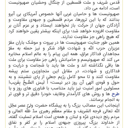
قدس شریف و ملت فلسطین از چنگال وحشیان صهیونیست
است، ادامه می داد.
صهیونیست ها و حامیان غربی آنها خصوص آمریکای بی آبرو
بدانند که با این ترورها، مردم فلسطین و جبهه‌ی مقاومت و
آزادگان جهان از حرکت باز نخواهند ایستاد و بر عزم آنان بر
مقاومت افزوده خواهد شد؛ برای اینکه بیشتر یقین خواهند کرد
که هیچ راهی جز مقاومت ندارند.
همین طور جنایت صهیونیست ها در بیروت و موشک باران مقرّ
عزیزان حزب اللّه و شهادت فؤاد شکر و نیز حمله به مقرّ
مجاهدان فداکار عراق، همه این پیام را به عالم اسلام مخابره
می کند که صهیونیسم و حامیانش راهی جز مقاومت برای ملت
ها باقی نگذاشته اند و ملت ها باید با شجاعت و درایت و
فداکاری و شهادت، در مقابل این متجاوزین ستم پیشه
مقاومت کنند و تا محو کامل رژیم جعلی از پای ننشینند و به
حول و قوه‌ی الهی آن روز دیر نیست؛ أَ لَیسَ الصُّبحُ بِقَریب!
مسئولین امور امنیت نیز باید متناسب با فناوری های روز و با
طرح
ها و روش های کارآمدتر وظایف خودرا دقیق تر و قوی تر
به انجام برسانند.
اینجانب این مصائب بزرگ را به پیشگاه حضرت ولیّ عصر عجّل
اللّه تعالی فرجه الشریف و مقام معظّم رهبری مدّ ظلّه العالی و
مردم رنج دیده‌ی غزّه و لبنان و همه‌ی امت اسلام تسلیت گفته،
از خداوند بزرگ پیروزی جبهه‌ی اسلام را بر کفر و نفاق