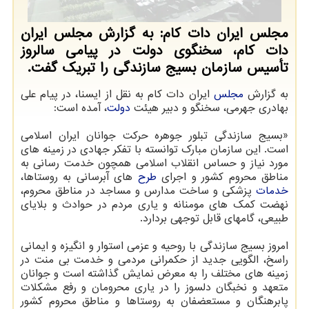
مجلس ایران دات کام: به گزارش مجلس ایران
دات کام، سخنگوی دولت در پیامی سالروز
تأسیس سازمان بسیج سازندگی را تبریک گفت.
به گزارش
مجلس
ایران دات کام به نقل از ایسنا، در پیام علی
بهادری جهرمی، سخنگو و دبیر هیئت
دولت
، آمده است:
«بسیج سازندگی تبلور جوهره حرکت جوانان ایران اسلامی
است. این سازمان مبارک توانسته با تفکر جهادی در زمینه های
مورد نیاز و حساس انقلاب اسلامی همچون خدمت رسانی به
مناطق محروم کشور و اجرای
طرح
های آبرسانی به روستاها،
خدمات
پزشکی و ساخت مدارس و مساجد در مناطق محروم،
نهضت کمک های مومنانه و یاری مردم در حوادث و بلایای
طبیعی، گامهای قابل توجهی بردارد.
امروز بسیج سازندگی با روحیه و عزمی استوار و انگیزه و ایمانی
راسخ، الگویی جدید از حکمرانی مردمی و خدمت بی منت در
زمینه های مختلف را به معرض نمایش گذاشته است و جوانان
متعهد و نخبگان دلسوز را در یاری محرومان و رفع مشکلات
پابرهنگان و مستعضفان به روستاها و مناطق محروم کشور