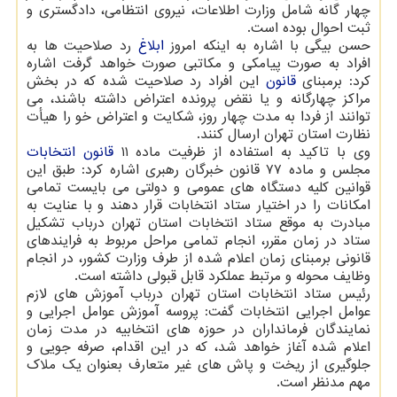
چهار گانه شامل وزارت اطلاعات، نیروی انتظامی، دادگستری و
ثبت احوال بوده است.
حسن بیگی با اشاره به اینكه امروز
ابلاغ
رد صلاحیت ها به
افراد به صورت پیامكی و مكاتبی صورت خواهد گرفت اشاره
كرد: برمبنای
قانون
این افراد رد صلاحیت شده كه در بخش
مراكز چهارگانه و یا نقض پرونده اعتراض داشته باشند، می
توانند از فردا به مدت چهار روز، شكایت و اعتراض خو را هیأت
نظارت استان تهران ارسال كنند.
وی با تاكید به استفاده از ظرفیت ماده ۱۱
قانون انتخابات
مجلس و ماده ۷۷ قانون خبرگان رهبری اشاره كرد: طبق این
قوانین كلیه دستگاه های عمومی و دولتی می بایست تمامی
امكانات را در اختیار ستاد انتخابات قرار دهند و با عنایت به
مبادرت به موقع ستاد انتخابات استان تهران درباب تشكیل
ستاد در زمان مقرر، انجام تمامی مراحل مربوط به فرایندهای
قانونی برمبنای زمان اعلام شده از طرف وزارت كشور، در انجام
وظایف محوله و مرتبط عملكرد قابل قبولی داشته است.
رئیس ستاد انتخابات استان تهران درباب آموزش های لازم
عوامل اجرایی انتخابات گفت: پروسه آموزش عوامل اجرایی و
نمایندگان فرمانداران در حوزه های انتخابیه در مدت زمان
اعلام شده آغاز خواهد شد، كه در این اقدام، صرفه جویی و
جلوگیری از ریخت و پاش های غیر متعارف بعنوان یك ملاك
مهم مدنظر است.