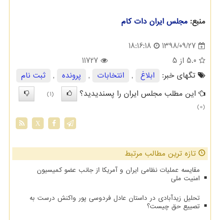
منبع:
مجلس ایران دات كام
1398/09/27
18:16:18
5.0
از 5
11727
تگهای خبر:
ابلاغ
,
انتخابات
,
پرونده
,
ثبت نام
این مطلب مجلس ایران را پسندیدید؟
(1)
(0)
X
تازه ترین مطالب مرتبط
مقایسه عملیات نظامی ایران و آمریکا از جانب عضو کمیسیون
امنیت ملی
تحلیل زیدآبادی در داستان عادل فردوسی پور واکنش درست به
تصییع حق چیست؟