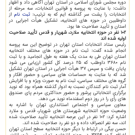
دوره مجلس شورای اسلامی در استان تهران آگاهی داد و اظهار
داشت: با عنایت به پروسه و قوانین انتخابات، سه مرحله از
انتخابات را پشت سر گذاشته ایم كه به ترتیب:
ثبت نام
از
داوطلبین در حوزه های انتخابیه، تشكیل هیأت اجرایی در
استان و تأیید صلاحیت ها بود.
۱۰۲ نفر در حوزه انتخابیه ملارد، شهریار و قدس تأیید صلاحیت
اولیه شده اند
رئیس ستاد انتخابات استان تهران در توضیح این سه پروسه
انجام شده گفت: ثبت نام در حوزه های مختلف انتخابیه
استان تهران طی به مدت یك هفته به طول انجامید و با ثبت
نام ۳۶۸۰ داوطلب كه ۲۵ درصد كل كشور ارزیابی می شود
پایان یافت و سپس ۳۷ هیأت اجرایی در استان تهران تشكیل
شد كه با عنایت به حساسات های سیاسی و حضور افكار و
گروه های مختلف سیاسی، ثبت نام به صورت ویژه و با افزایش
آمار ثبت نام كنندگان نسبت به ادوار گذشته همراه بود كه نوید
برگزاری انتخاباتی پرشور و حضور حداكثری مردم پای صندوق
های رأی را در روز دوم اسفندماه نوید می دهد.
معاون سیاسی و اجتماعی استانداری تهران با اشاره به
وضعیت حوزه انتخابیه شهرستان های شهریار، قدس و ملارد
اشاره كرد: ۱۰۲ نفر در این عرصه انتخابیه تأیید صلاحیت شده
اند، سه نفر انصراف داده و دو نفر رد صلاحیت شده اند.
حسن بیگی در ارتباط با دیگر حوزه انتخابیه سطح استان تهران
اضافه كرد: ۳۲۵۴ در حوزه انتخابیه تهران، ری، شمیرانات،