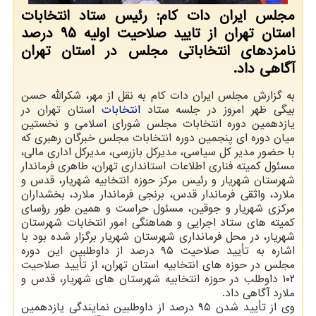
مجلس ایران دات كام: رئیس ستاد انتخابات
استان تهران از تایید صلاحیت اولیه 95 درصد
نامزدهای انتخاباتی مجلس در استان تهران
آگاهی داد.
به گزارش مجلس ایران دات كام به نقل از مهر، شكرالله حسن
بیگی ظهر امروز در جلسه ستاد
انتخابات
استان تهران در
یازدهمین دوره انتخابات مجلس شورای اسلامی و نخستین
میان دوره ای پنجمین دوره انتخابات مجلس خبرگان رهبری كه
با حضور مدیر كل سیاسی، مدیركل بازرسی، مدیركل اداری مالی،
مسئول كمیته فناری اطلاعات استانداری تهران، طاهری فرماندار
شهرستان شهریار و رئیس مركز حوزه انتخابیه شهریار، قدس و
ملارد، واثقی فرماندار قدس، برنجی فرماندار ملارد، بخشداران
مركزی شهریار و جوقین، مسئول حراست و همین طور رؤسای
كمیته های ستاد اجرایی و هماهنگی امور انتخابات شهرستان
شهریار، در محل فرمانداری شهرستان شهریار برگزار شده بود با
اشاره به تأیید صلاحیت ۹۵ درصد از داوطلبین این دوره
مجلس در حوزه های انتخابیه استان تهران، از تأیید صلاحیت
۱۰۲ داوطلب در حوزه انتخابیه شهرستان های شهریار، قدس و
ملارد آگاهی داد.
وی از تأیید شدن ۹۵ درصد از داوطلبین نمایندگی یازدهمین