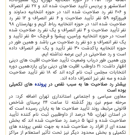
اسلامشهر و پردیس تأیید صلاحیت شده اند و ۲۷ نفر انصراف
و ۲۰۶ نفر رد صلاحیت شده اند؛ در حوزه انتخابیه دماوند و
فیروزكوه ۵۹ نفر تأیید صلاحیت و ۶ نفر انصراف و ۱۲ نفر رد
صلاحیت شده اند؛ در حوزه انتخابیه رباط كریم و بهارستان ۹۸
نفر تأیید صلاحیت و ۴ نفر انصراف و یك نفر رد صلاحیت شده
است؛ در حوزه انتخابیه ورامین، پیشوا و قرچك ۵۰ نفر تأیید و
یك نفر انصراف و دو نفر رد صلاحیت می باشد و همین طور در
حوزه انتخابیه پاكدشت ۳۰ نفر تأیید و یك نفر انصراف داده
است و رد صلاحیتی در این عرصه نداشته ایم.
وی همین طور درباب وضعیت تأیید صلاحیت اقلیت های دینی
اظهار داشت: ۲۱ داوطلب اقلیت های دینی برای یازدهمین دوره
انتخابات مجلس ثبت نام كرده اند كه ۱۸ نفر تأیید صلاحیت
شده و سه نفر نیز انصراف داده اند.
بیشتر رد صلاحیت ها به سبب نقص در
پرونده
های تكمیلی
بوده است
معاون سیاسی و اجتماعی استانداری تهران اضافه كرد: در
مرحله سوم نیز، روز گذشته تا ساعت ۲۴ برمبنای شاخص
قانونی مرتبط، روند تأیید صلاحیت ها به پایان رسیده است كه
در استان تهران، ۹۵ درصد از داوطلبین ثبت نام كننده تأیید
صلاحیت شده و تنها ۵ درصد رد صلاحیت شده اند كه بخش
عمده ای از افراد رد صلاحیت شده به جهت نقص پرونده های
تكمیلی و بخش محدود دیگر نیز تحت تأثیر استعلام از مراكز