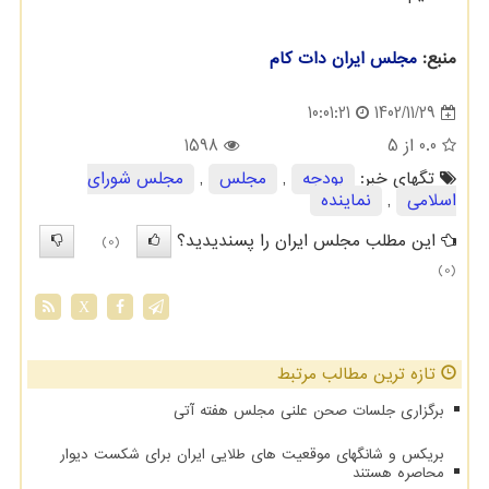
منبع:
مجلس ایران دات كام
1402/11/29
10:01:21
0.0
از 5
1598
تگهای خبر:
بودجه
,
مجلس
,
مجلس شورای
اسلامی
,
نماینده
این مطلب مجلس ایران را پسندیدید؟
(0)
(0)
X
تازه ترین مطالب مرتبط
برگزاری جلسات صحن علنی مجلس هفته آتی
بریکس و شانگهای موقعیت های طلایی ایران برای شکست دیوار
محاصره هستند