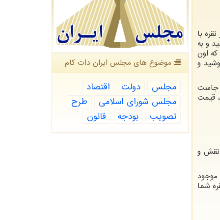
نقره با
د و به
که اون
موضوع های مجلس ایران دات كام
وشید و
مجلس
دولت
اقتصاد
 جاست
، قیمت
مجلس شورای اسلامی
طرح
تصویب
بودجه
قانون
 نقش و
 شمش‌های نقره موجود
 شمش نقره شما