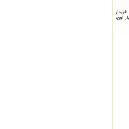
خریدار
ر اون،