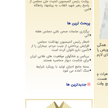
روایت رئیس کمیسیون امنیت ملی مجلس از
پاسخ رهبر شهید انقلاب به پیشنهاد پناهگاه
امن
پربحث ترین ها
برگزاری جلسات صحن علنی مجلس هفته
آتی
اخطار رئیس کمیسیون بهداشت مجلس
د همگی
افزایش پرداختی از جیب مردم، بیماران را از
ویض را
تأمین دارو ناتوان کرده است
ی لازم
بریکس و شانگهای موقعیت های طلایی ایران
برای شکست دیوار محاصره هستند
بسته جامع احیای تولید با رویکرد شرایط
جنگ آماده می شود
هرات و
ر هست.
یچ وقت
جدیدترین ها