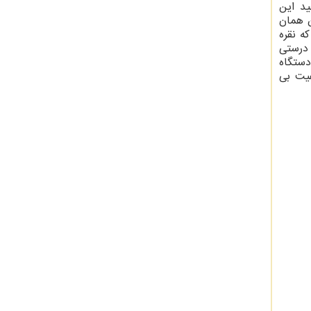
د این
ن همان
ه نقره
 درستی
دستگاه
فیت بی