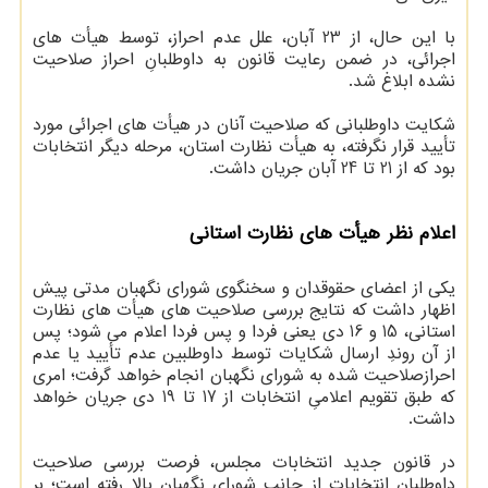
با این حال، از 23 آبان، علل عدم احراز، توسط هیأت های
اجرائی، در ضمن رعایت قانون به داوطلبانِ احراز صلاحیت
نشده ابلاغ شد.
شکایت داوطلبانی که صلاحیت آنان در هیأت های اجرائی مورد
تأیید قرار نگرفته، به هیأت نظارت استان، مرحله دیگر انتخابات
بود که از 21 تا 24 آبان جریان داشت.
اعلام نظر هیأت های نظارت استانی
یکی از اعضای حقوقدان و سخنگوی شورای نگهبان مدتی پیش
اظهار داشت که نتایج بررسی صلاحیت های هیأت های نظارت
استانی، 15 و 16 دی یعنی فردا و پس فردا اعلام می شود؛ پس
از آن روندِ ارسال شکایات توسط داوطلبین عدم تأیید یا عدم
احرازصلاحیت شده به شورای نگهبان انجام خواهد گرفت؛ امری
که طبق تقویم اعلامیِ انتخابات از 17 تا 19 دی جریان خواهد
داشت.
در قانون جدید انتخابات مجلس، فرصت بررسی صلاحیت
داوطلبان انتخابات از جانب شورای نگهبان بالا رفته است؛ بر