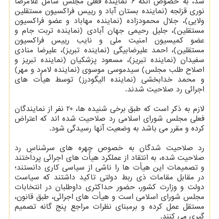
شد، به خصوص آنکه 6 نماینده فعلی مجلس شامل غلامرضا
نوری قزلجه (نماینده بستان آباد و رییس فراکسیون مستقلین
ولایی)، جلال محمودزاده (نماینده مهاباد و عضو فراکسیون
مستقلین)، جلیل رحیمی جهان آبادی (نماینده تربت جام و
عضو کمیسیون امنیت ملی و نایب رییس فراکسیون
مستقلین)، احمد علیرضابیگی (نماینده تبریز)، علیرضا منادی
سفیدان (نماینده تبریز)، مسعود پزشکیان (نماینده تبریز و
اصلاح طلب مجلس) سیدموسی موسوی (نماینده لامرد و مهر)
و محمد خدابخشی (نماینده الیگودرز) توسط هیأت های
اجرائی رد صلاحیت شدند.
لازم به ذکر است که طبق برخی شنیده ها، 20 نفر از نمایندگان
فعلی مجلس شورای اسلامی رد صلاحیت شده اند که اعتراض
کرده و مقرر می باشد به وضعیت آنها رسیدگی شود.
رد صلاحیت شدگان به خصوص چهره های سرشناسِ رد
صلاحیت شده، به انتقاد از عملکرد هیأت های اجرائی پرداختند
و تصمیمات این هیأت ها را ناشی از سیاسی کاری دانستند؛
در مقابل مقامات ذی ربط دولتی تاکید داشتند که سیاست
دولت و وزارت کشور، حضور حداکثری داوطلبان در انتخابات
مجلس شورای اسلامی است و هیأت های اجرائی، طبق قانون،
مستقل عمل کرده و برمبنای نظرات مراجع پنج گانه تصمیم
گیری می کنند.