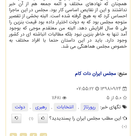
همچنان كه نهادهای مختلف و ائمه جمعه هم از آن خبر
نداشتند و این از نقایص اساسی كار بود. مجلس در این ماجرا
احساس كرد كه به هیچ گرفته شده است. البته بخشی از تقصیر
متوجه مجلس بود كه به دولت اختیار داده بود قیمت بنزین را
طی ۵ سال افزایش دهد. البته من معتقدم موجی كه بوجود
آمد تنها به خاطر بنزین نبود بلكه مطالبات انباشته ای در كشور
وجود دارد. باید در این داستان حتما با افراد مختلف به
خصوص مجلس هماهنگی می شد.
منبع:
مجلس ایران دات كام
1398/09/24
07:55:22
5.0
از 5
11681
تگهای خبر:
رپورتاژ
,
انتخابات
,
رهبری
,
دولت
این مطلب مجلس ایران را پسندیدید؟
(1)
(0)