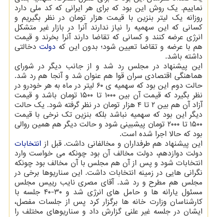
نماییم. یك روش این بود كه برای هر ایرانی كه كد ملی دارد
روزانه یك لیتر بنزین با قیمت هزار تومان در نظر بگیریم و
كسانی كه این سهمیه را نیاز ندارند آنرا در بازار غیر متشكل
انرژی عرضه كنند و كسانی كه تقاضا دارند آنرا بخرند و قیمت
هم با عرضه و تقاضا تعیین شود؛ بدون این كه
دولت
دخالتی
داشته باشد.
این پیشنهاد در مجلس رد شد و از جانب دیگر در شورای
هماهنگی اقتصادی سران قوا هم عنوان شد و آنجا هم رد شد.
حالت دوم این بود كه سهمیه ی ۶۰ لیتر در ماه به هر خودرو در
نظر بگیرد كه قیمت آن بین ۱۰۰۰ تا ۱۵۰۰ تومان باشد و قیمت
آزاد آن هم بین ۲ تا ۴ هزار تومان در نظر گرفته شود. یك حالت
دیگر این بود كه سهمیه نباشد بلكه بنزین تك نرخی با قیمت
۱۵۰۰ تا ۲۰۰۰ تومان پیشبینی شود و حالت دیگر هم همین روالی
بود كه حالا اجرا شده است.
این پیشنهاد هم طرفداران و مخالفانی داشت. قبل از
انتخابات
دولت دوازدهم، دولت مخالف آن بود چونكه می خواست وارد
انتخابات شود و پس از آن هم مجلس با آن مخالف بود چونكه
نگرانی هایی در زمینه انتخابات داشت. این سناریوها برخی در
مجلس هم مطرح و رد شد. آقای مصری نایب رییس مجلس
مسئول یارانه ها و حامل های انرژی شد و ۳۰-۴۰ جلسه با
كارشناسان وزارت خانه ها برگزار كرد پس از جلسات مفصل،
ایشان در جلسه غیر علنی گزارش داد و سناریوهای مختلف را