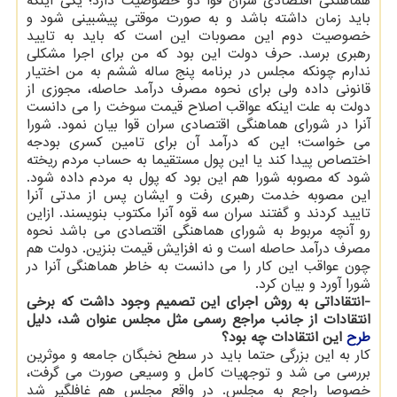
هماهنگی اقتصادی سران قوا دو خصوصیت دارد؛ یكی اینكه
باید زمان داشته باشد و به صورت موقتی پیشبینی شود و
خصوصیت دوم این مصوبات این است كه باید به تایید
رهبری برسد. حرف دولت این بود كه من برای اجرا مشكلی
ندارم چونكه مجلس در برنامه پنج ساله ششم به من اختیار
قانونی داده ولی برای نحوه مصرف درآمد حاصله، مجوزی از
دولت به علت اینكه عواقب اصلاح قیمت سوخت را می دانست
آنرا در شورای هماهنگی اقتصادی سران قوا بیان نمود. شورا
می خواست؛ این كه درآمد آن برای تامین كسری بودجه
اختصاص پیدا كند یا این پول مستقیما به حساب مردم ریخته
شود كه مصوبه شورا هم این بود كه پول به مردم داده شود.
این مصوبه خدمت رهبری رفت و ایشان پس از مدتی آنرا
تایید كردند و گفتند سران سه قوه آنرا مكتوب بنویسند. ازاین
رو آنچه مربوط به شورای هماهنگی اقتصادی می باشد نحوه
مصرف درآمد حاصله است و نه افزایش قیمت بنزین. دولت هم
چون عواقب این كار را می دانست به خاطر هماهنگی آنرا در
شورا آورد و بیان كرد.
-انتقاداتی به روش اجرای این تصمیم وجود داشت كه برخی
انتقادات از جانب مراجع رسمی مثل مجلس عنوان شد، دلیل
طرح
این انتقادات چه بود؟
كار به این بزرگی حتما باید در سطح نخبگان جامعه و موثرین
بررسی می شد و توجهیات كامل و وسیعی صورت می گرفت،
خصوصا راجع به مجلس. در واقع مجلس هم غافلگیر شد