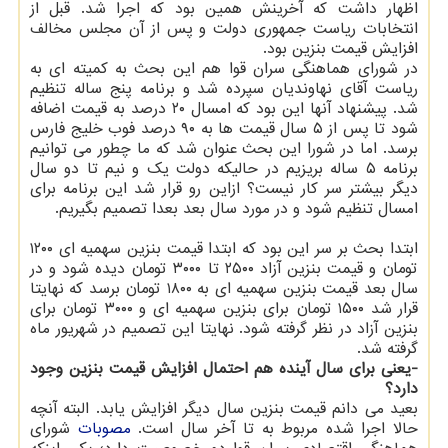
اظهار داشت كه آخرینش همین بود كه اجرا شد. قبل از
انتخابات ریاست جمهوری دولت و پس از آن مجلس مخالف
افزایش قیمت بنزین بود.
در شورای هماهنگی سران قوا هم این بحث به كمیته ای به
ریاست آقای نهاوندیان سپرده شد و برنامه پنج ساله تنظیم
شد. پیشنهاد آنها این بود كه امسال ۲۰ درصد به قیمت اضافه
شود تا پس از ۵ سال قیمت ها به ۹۰ درصد فوب خلیج فارس
برسد. اما در شورا این بحث عنوان شد كه ما چطور می توانیم
برنامه ۵ ساله بریزیم در حالیكه دولت یك و نیم تا دو سال
دیگر بیشتر سر كار نیست؟ ازاین رو قرار شد این برنامه برای
امسال تنظیم شود و در مورد سال بعد بعدا تصمیم بگیریم.
ابتدا بحث بر سر این بود كه ابتدا قیمت بنزین سهمیه ای ۱۲۰۰
تومان و قیمت بنزین آزاد ۲۵۰۰ تا ۳۰۰۰ تومان دیده شود و در
سال بعد قیمت بنزین سهمیه ای به ۱۸۰۰ تومان برسد كه نهایتا
قرار شد ۱۵۰۰ تومان برای بنزین سهمیه ای و ۳۰۰۰ تومان برای
بنزین آزاد در نظر گرفته شود. نهایتا این تصمیم در شهریور ماه
گرفته شد.
-یعنی برای سال آینده هم احتمال افزایش قیمت بنزین وجود
دارد؟
بعید می دانم قیمت بنزین سال دیگر افزایش یابد. البته آنچه
حالا اجرا شده مربوط به تا آخر سال است.
مصوبات
شورای