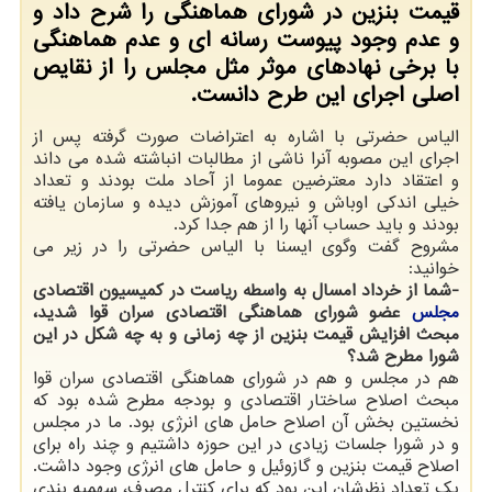
قیمت بنزین در شورای هماهنگی را شرح داد و
و عدم وجود پیوست رسانه ای و عدم هماهنگی
با برخی نهادهای موثر مثل مجلس را از نقایص
اصلی اجرای این طرح دانست.
الیاس حضرتی با اشاره به اعتراضات صورت گرفته پس از
اجرای این مصوبه آنرا ناشی از مطالبات انباشته شده می داند
و اعتقاد دارد معترضین عموما از آحاد ملت بودند و تعداد
خیلی اندكی اوباش و نیروهای آموزش دیده و سازمان یافته
بودند و باید حساب آنها را از هم جدا كرد.
مشروح گفت وگوی ایسنا با الیاس حضرتی را در زیر می
خوانید:
-شما از خرداد امسال به واسطه ریاست در كمیسیون اقتصادی
مجلس
عضو شورای هماهنگی اقتصادی سران قوا شدید،
مبحث افزایش قیمت بنزین از چه زمانی و به چه شكل در این
شورا مطرح شد؟
هم در مجلس و هم در شورای هماهنگی اقتصادی سران قوا
مبحث اصلاح ساختار اقتصادی و بودجه مطرح شده بود كه
نخستین بخش آن اصلاح حامل های انرژی بود. ما در مجلس
و در شورا جلسات زیادی در این حوزه داشتیم و چند راه برای
اصلاح قیمت بنزین و گازوئیل و حامل های انرژی وجود داشت.
یك تعداد نظرشان این بود كه برای كنترل مصرف، سهمیه بندی