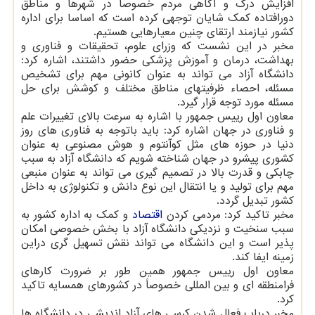
افزایش درک و آگاهی مردم خصوصاً در شهرها و مناطق
دورافتاده کمک شایان توجهی کرده است که اساسا برای اداره
کشور نیازمند ارتقای چنین معیارهایی هستیم.
مخبر در این نشست که وزرای علوم، تحقیقات و فناوری و
بهداشت، درمان و آموزش پزشکی حضور داشتند، اشاره کرد:
دانشگاه آزاد می تواند به عنوان کانونی مهم برای تشخیص
مسئله، احصاء ظرفیتهای مناطق مختلف و کوشش برای حل
مسئله مورد توجه قرار گیرد.
معاون اول رییس جمهور با اشاره به سرعت بالای تغییرات علم
و فناوری در جهان اشاره کرد: باید باتوجه به فناوری های روز
دنیا در حوزه های مثل کوآنتوم و هوش مصنوعی به عنوان
کشوری پیشرو در جهان شناخته شویم که دانشگاه آزاد به سبب
چابکی و قدرت بالا در تصمیم گیری می تواند به عنوان منبعی
مهم برای تولید و یا انتقال این نوع دانش و تکنولوژی به داخل
کشور تبدیل گردد.
مخبر تاکید کرد: مردمی کردن
اقتصاد
و کمک به اداره کشور به
سبب سنخیت و نزدیکی دانشگاه آزاد با بخش خصوصی امکان
پذیر است و این دانشگاه می تواند نقش تسهیل گری دراین
زمینه ایفا کند.
معاون اول رییس جمهور همین طور بر ضرورت کارهای
فرامنطقه ای و بین المللی خصوصاً در کشورهای همسایه تاکید
کرد.
مخبر درباب فعال شدن کرسی های آزاد اندیشی در دانشگاه ها