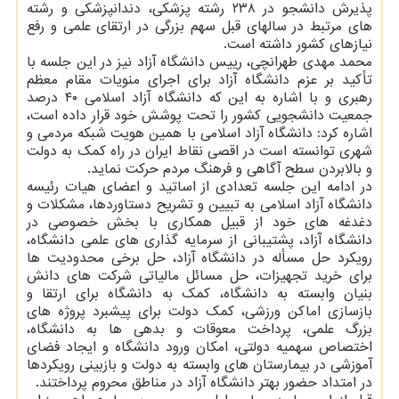
پذیرش دانشجو در ۲۳۸ رشته پزشکی، دندانپزشکی و رشته
های مرتبط در سالهای قبل سهم بزرگی در ارتقای علمی و رفع
نیازهای کشور داشته است.
محمد مهدی طهرانچی، رییس دانشگاه آزاد نیز در این جلسه با
تأکید بر عزم دانشگاه آزاد برای اجرای منویات مقام معظم
رهبری و با اشاره به این که دانشگاه آزاد اسلامی ۴۰ درصد
جمعیت دانشجویی کشور را تحت پوشش خود قرار داده است،
اشاره کرد: دانشگاه آزاد اسلامی با همین هویت شبکه مردمی و
شهری توانسته است در اقصی نقاط ایران در راه کمک به دولت
و بالابردن سطح آگاهی و فرهنگ مردم حرکت نماید.
در ادامه این جلسه تعدادی از اساتید و اعضای هیات رئیسه
دانشگاه آزاد اسلامی به تبیین و تشریح دستاوردها، مشکلات و
دغدغه های خود از قبیل همکاری با بخش خصوصی در
دانشگاه آزاد، پشتیبانی از سرمایه گذاری های علمی دانشگاه،
رویکرد حل مسأله در دانشگاه آزاد، حل برخی محدودیت ها
برای خرید تجهیزات، حل مسائل مالیاتی شرکت های دانش
بنیان وابسته به دانشگاه، کمک به دانشگاه برای ارتقا و
بازسازی اماکن ورزشی، کمک دولت برای پیشبرد پروژه های
بزرگ علمی، پرداخت معوقات و بدهی ها به دانشگاه،
اختصاص سهمیه دولتی، امکان ورود دانشگاه و ایجاد فضای
آموزشی در بیمارستان های وابسته به دولت و بازبینی رویکردها
در امتداد حضور بهتر دانشگاه آزاد در مناطق محروم پرداختند.