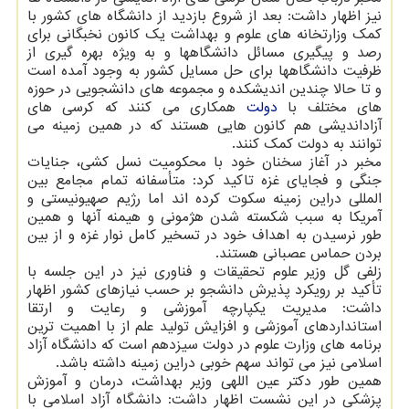
نیز اظهار داشت: بعد از شروع بازدید از دانشگاه های کشور با
کمک وزارتخانه های علوم و بهداشت یک کانون نخبگانی برای
رصد و پیگیری مسائل دانشگاهها و به ویژه بهره گیری از
ظرفیت دانشگاهها برای حل مسایل کشور به وجود آمده است
و تا حالا چندین اندیشکده و مجموعه های دانشجویی در حوزه
های مختلف با
دولت
همکاری می کنند که کرسی های
آزاداندیشی هم کانون هایی هستند که در همین زمینه می
توانند به دولت کمک کنند.
مخبر در آغاز سخنان خود با محکومیت نسل کشی، جنایات
جنگی و فجایای غزه تاکید کرد: متأسفانه تمام مجامع بین
المللی دراین زمینه سکوت کرده اند اما رژیم صهیونیستی و
آمریکا به سبب شکسته شدن هژمونی و هیمنه آنها و همین
طور نرسیدن به اهداف خود در تسخیر کامل نوار غزه و از بین
بردن حماس عصبانی هستند.
زلفی گل وزیر علوم تحقیقات و فناوری نیز در این جلسه با
تأکید بر رویکرد پذیرش دانشجو بر حسب نیازهای کشور اظهار
داشت: مدیریت یکپارچه آموزشی و رعایت و ارتقا
استانداردهای آموزشی و افزایش تولید علم از با اهمیت ترین
برنامه های وزارت علوم در دولت سیزدهم است که دانشگاه آزاد
اسلامی نیز می تواند سهم خوبی دراین زمینه داشته باشد.
همین طور دکتر عین اللهی وزیر بهداشت، درمان و آموزش
پزشکی در این نشست اظهار داشت: دانشگاه آزاد اسلامی با