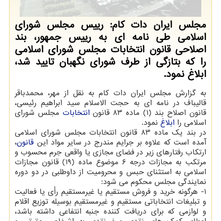
مجلس ایران دات کام: رییس مجلس شورای
اسلامی طی نامه ای به رییس جمهور، بند
اصلاحی قانون انتخابات مجلس شورای اسلامی
را که بتازگی از طرف شورای نگهبان تایید شد،
ابلاغ نمود.
به گزارش مجلس ایران دات کام به نقل از مهر، محمدباقر
قالیباف در نامه ای به حجت الاسلام سید ابراهیم رئیسی،
قانون اصلاح بند (۱) ماده ۸۳ قانون
انتخابات
مجلس شورای
اسلامی را
ابلاغ
نمود.
در بند یک ماده ۸۳ قانون انتخابات مجلس شورای اسلامی
آمده است که علاوه بر جرایم مندرج در سایر مواد این
قانون
،
ارتکاب رفتارهای زیر در فضای مجازی یا واقعی جرم محسوب و
مرتکب به مجازات درجه ۶ موضوع ماده (۱۹) قانون مجازات
اسلامی به استثنای حبس و محرومیت از داوطلبی در دو دوره
نمایندگی مجلس محکوم می شود:
۱- هرگونه خرید و فروش مستقیم یا غیرمستقیم رأی یا فعالیت
و تبلیغات انتخاباتی مستقیم و غیرمستقیم بوسیله توزیع اقلام
و لوازمی که برای دریافت کننده جنبه انتفاعی داشته باشد،