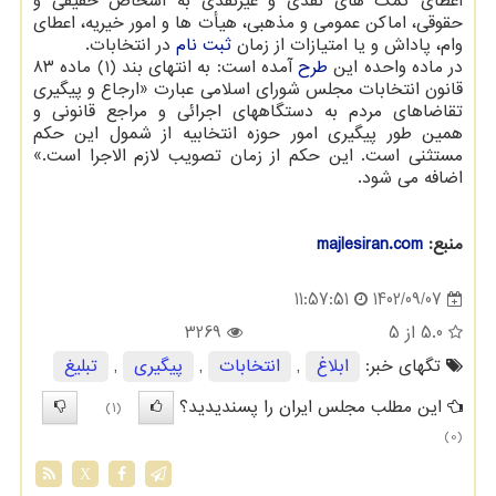
اعطای کمک های نقدی و غیرنقدی به اشخاص حقیقی و
حقوقی، اماکن عمومی و مذهبی، هیأت ها و امور خیریه، اعطای
وام، پاداش و یا امتیازات از زمان
ثبت نام
در انتخابات.
در ماده واحده این
طرح
آمده است: به انتهای بند (۱) ماده ۸۳
قانون انتخابات مجلس شورای اسلامی عبارت «ارجاع و پیگیری
تقاضاهای مردم به دستگاههای اجرائی و مراجع قانونی و
همین طور پیگیری امور حوزه انتخابیه از شمول این حکم
مستثنی است. این حکم از زمان تصویب لازم الاجرا است.»
اضافه می شود.
منبع:
majlesiran.com
1402/09/07
11:57:51
5.0
از 5
3269
تگهای خبر:
ابلاغ
,
انتخابات
,
پیگیری
,
تبلیغ
این مطلب مجلس ایران را پسندیدید؟
(1)
(0)
X