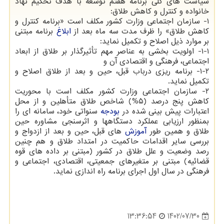
سیاست های کلی برنامه هفتم توسعه با هدف تحکیم نهاد
خانواده و کنترل و کاهش طلاق:
۱- سازمان اجتماعی وزارت کشور مکلف است «برنامه کنترل و
کاهش طلاق» را ظرف مدت سه ماه بعد از
ابلاغ
برنامه مبتنی
بر موارد ذیل اصلاح و تکمیل نماید:
۱-۱- اولویت بخشی به عناصر مهم تأثیرگذار بر طلاق از ابعاد
اجتماعی، فرهنگی و اقتصادی آن و
۱-۲- برنامه ریزی درباب قبل، حین و بعد از طلاق اصلاح و
تکمیل نماید.
۲- سازمان اجتماعی وزارت کشور مکلف است با محوریت
کاهش پنج درصد (۵%) شاخص طلاق متأهلین و از محل
اعتبارات پیش بینی شده در
بودجه
سنواتی خود، سامانه ای را
بمنظور ارزیابی عملکرد دستگاهها و اثرسنجی مشاوره حین
طلاق و همین طور
آموزش
های قبل، حین و بعد از ازدواج و
بررسی سایر اقدامات حاکمیت در امتداد طلاق و هم چنین
رصد وضعیت و علل طلاق در کشور (مبتنی بر داده های قوه
قضائیه) مبتنی بر متغیرهای جمعیتی، اقتصادی، اجتماعی و
فرهنگی در سال اول اجرای برنامه راه اندازی نماید.
1402/07/30
13:36:54