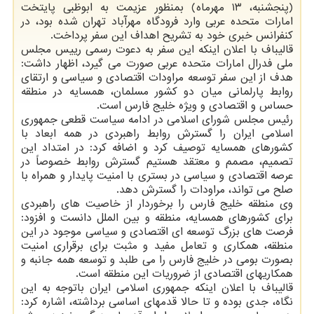
(پنجشنبه، ۱۳ مهرماه) بمنظور عزیمت به ابوظبی پایتخت
امارات متحده عربی وارد فرودگاه مهرآباد تهران شده بود، در
کنفرانس خبری خود به تشریح اهداف این سفر پرداخت.
قالیباف با اعلان اینکه این سفر به دعوت رسمی رییس مجلس
ملی فدرال امارات متحده عربی صورت می گیرد، اظهار داشت:
هدف از این سفر توسعه مراودات اقتصادی و سیاسی و ارتقای
روابط پارلمانی میان دو کشور مسلمان، همسایه در منطقه
حساس و اقتصادی و ویژه خلیج فارس است.
رئیس مجلس شورای اسلامی در ادامه سیاست قطعی جمهوری
اسلامی ایران را گسترش روابط راهبردی در همه ابعاد با
کشورهای همسایه توصیف کرد و اضافه کرد: در امتداد این
تصمیم، مصمم و معتقد هستیم گسترش روابط خصوصاً در
عرصه اقتصادی و سیاسی در بستری با امنیت پایدار و همراه با
صلح می تواند، مراودات را گسترش دهد.
وی منطقه خلیج فارس را برخوردار از خاصیت های راهبردی
برای کشورهای همسایه، منطقه و بین الملل دانست و افزود:
فرصت های بزرگ توسعه ای اقتصادی و سیاسی موجود در این
منطقه، همکاری و تعامل مفید و مثبت برای برقراری امنیت
بصورت بومی در خلیج فارس را می طلبد و توسعه همه جانبه و
همکاریهای اقتصادی از ضروریات این منطقه است.
قالیباف با اعلان اینکه جمهوری اسلامی ایران باتوجه به این
نگاه، جدی بوده و تا حالا قدمهای اساسی برداشته، اشاره کرد: