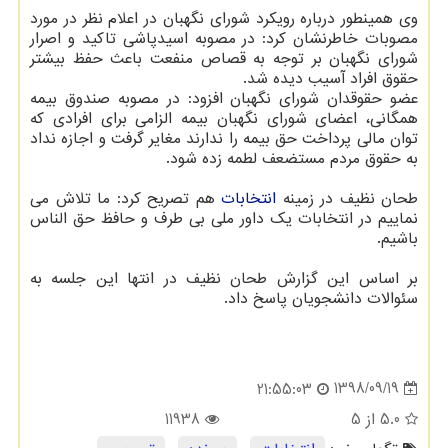
وی همینطور درباره رویكرد شورای نگهبان در اعلام نظر در مورد
مصوبات خاطرنشان كرد: در مصوبه اسیدپاشی تاكید و اصرار
شورای نگهبان بر توجه به قصاص منفعت باعث حفظ بیشتر
حقوق افراد آسیب دیده شد.
عضو حقوقدان شورای نگهبان افزود: در مصوبه صندوق بیمه
همگانی، اعضای شورای نگهبان بیمه الزامی برای افرادی كه
توان مالی پرداخت حق بیمه را ندارند مغایر گرفت و اجازه نداد
به حقوق مردم مستضعف لطمه زده شود.
طحان نظیف در زمینه
انتخابات
هم تصریح كرد: ما تلاش می
نماییم در انتخابات یك داور ملی بی طرف و حافظ حق الناس
باشیم.
بر اساس این گزارش طحان نظیف در انتها این جلسه به
سئوالات دانشجویان پاسخ داد.
1398/09/19
21:55:03
5.0
از 5
11938