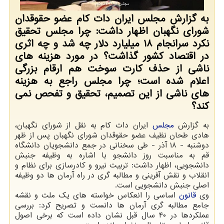
به گزارش مجلس ایران دات كام عضو حقوقدان
شورای نگهبان اظهار داشت: چرا مجلس تحقیق
نكرد سرانجام ۱۸ میلیارد دلار چه شد و چه اثری
در اقتصاد كشور گذاشت؟ در مورد هزینه های
ناشی از حذف كارت سوخت هم ارقام بزرگی
اعلام شده است؛ چرا مجلس راجع به هزینه
های ناشی از این تصمیم، تحقیق و تفحص نمی
كند؟
به گزارش
مجلس
ایران دات كام به نقل از شورای نگهبان،
هادی طحان نظیف عضو حقوقدان شورای نگهبان پس از ظهر
دوشنبه - ۱۸ آذر - طی سخنانی در جمع دانشجویان دانشگاه
قم به مناسبت روز دانشجو با اشاره به وظیفه جنبش
دانشجویی، اظهار داشت: تربیت نیرو و كادرسازی برای نظام و
انقلاب و نقش آفرینی و مطالبه گری در راه آرمان ها دو وظیفه
اصلی جنبش دانشجویی است.
وی
قانون
اساسی را انعكاس خواسته های یك ملت و نقشه
جامع مطالبه گری آرمان ها دانست و تصریح كرد: بررسی
عملكردها در ۴۰ سال قبل نشان داده است كه برخی اصول