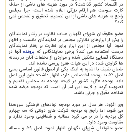
در اقتصاد كشور گذاشت؟ در مورد هزینه های ناشی از حذف
كارت سوخت هم ارقام بزرگی اعلام شده است؛ چرا مجلس
راجع به هزینه های ناشی از این تصمیم، تحقیق و تفحص نمی
كند؟
عضو حقوقدان شورای نگهبان هیات نظارت بر رفتار نمایندگان
را یكی از ابزارهای نظارتی مجلس بر نمایندگان دانست و اظهار
نمود: آیا مجلس از این ابزار برای نظارت بر رفتار نمایندگان
درست استفاده می كند؟ برخی نمایندگانی كه
پرونده
آنها در
دستگاه قضایی تشكیل شده و مواردی از تخلفات آنان در رسانه
ها گزارش شده در این هیات هنوز بررسی نشده اند.
طحان نظیف با اشاره به اینكه یكی از اصول قانون اساسی یعنی
اصل ۵۲ به بودجه اختصاص دارد، اظهار داشت: طبق این اصل
باید بودجه «كل» كشور در لایحه بودجه به مجلس تقدیم و
تصویب گردد و لازمه این امر آن است كه بودجه عرضه شده
شفاف، دقیق و جزئی باشد.
وی افزود: هر سال در مورد بودجه نهادهای فرهنگی سروصدا
می شود، اما راجع به بودجه شركت های دولتی كه سه چهارم
كل بودجه را در بر می گیرد مطالبه و شفافیتی وجود ندارد و
مقاومت وجود دارد.
عضو حقوقدان شورای نگهبان اظهار نمود: اصل ۵۹ و مساله