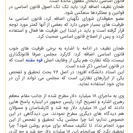
قانون اساسی تابحال مغفول مانده است.
طحان نظیف اضافه كرد: باید تك تك اصول قانون اساسی در
قوانین و عملكردها منعكس شود.
عضو حقوقدان شورای نگهبان اضافه كرد: قانون اساسی ما
ظرفیت های بسیار خوبی دارد كه بعضی از آنها كمتر مورد توجه
قرار گرفته است و باید در ابتدا این ظرفیت ها فعال و استفاده
گردد و پس از اصلاح قانون اساسی صحبت كرد.
طحان نظیف در ادامه با اشاره به برخی ظرفیت های خوب
قانون اساسی اضافه كرد: كاركرد مجلس صرفا قانونگذاری
نیست، بلكه نظارت هم یكی از وظایف اصلی
قوه مقننه
است كه
در قانون اساسی ذكر شده است.
این استاد دانشگاه افزود: در اصل ۷۶ بحث تحقیق و تفحص
یكی از ابزارهای نظارتی است كه مجلس می تواند از آن در
جای خود استفاده نماید.
وی به ماجرای ۱۸ میلیارد دلار مطرح شده از جانب مقام معظم
رهبری اشاره و تصریح كرد: رئیس جمهور در اینباره پاسخ هایی
دادند كه این ۱۸ میلیارد دلار چه شد و كارشناسان و مسؤلان
هم دیدگاه های دیگری مطرح نمودند. من دیدگاهی در این
خصوص ندارم؛ اما چرا مجلس یك تحقیق و تفحص از این
مورد انجام نداد تا تكلیف مساله برای مردم روشن شود؟ چرا
تحقیق نكرد كه سرانجام این ۱۸ میلیارد دلار چه شد و چه اثری