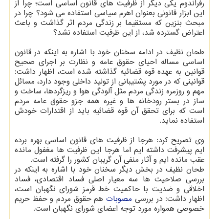
رفراندوم یكی دیگر از ظرفیت های قانون اساسی است؛ چرا از
این ابزار قانونی بعنوان اهرم سیاسی استفاده می شود؟ چرا در
مبحث بنزین كه مستقیما بر زندگی مردم اثر گذاشت و باعث
اعتراض گسترده شد، از این ظرفیت استفاده نشد؟
طحان نظیف در ادامه سخنان خود با اشاره به اینكه در قانون
اساسی مساله احیای حقوق عامه و نظارت بر اجرای صحیح
قوانین به عهده قوه قضائیه گذاشته شده است، اظهار داشت:
قوانینی كه در مورد پشتیبانی از تولید داخلی وجود دارد، مسائل
مهم و روزمره زندگی مردم مثل آلودگی هوا و ریزگردها، ساخت و
ساز در بستر رودخانه ها و غیره همه جزو حقوق عامه مردم
است كه برای تحقق آن قوه قضائیه باید از اقتدارات خودش
استفاده نماید.
وی تصریح كرد: هرجا از ظرفیت های قانون اساسی بهره برده
ایم پیشرفت داشته ایم اما هرجا این ظرفیت ها مغفول مانده
عقب مانده ایم و آثار منفی آن گریبان كشور را گرفته است.
طحان نظیف در بخش دیگر سخنان خود با اشاره به اینكه در
بررسی صلاحیت ها سه معیار اصلی فساد اقتصادی، فساد
اخلاقی و ضدیت با حاكمیت خط قرمز شورای نگهبان است،
اظهار داشت: در بررسی
مصوبات
هم حقوق مردم و حفظ حریم
خصوصی همواره مورد توجه اعضای شورای نگهبان است.