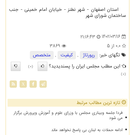
استان اصفهان - شهر نطنز - خیابان امام خمینی - جنب
ساختمان شورای شهر
1402/03/16
21:16:43
0.0
از 5
3869
تگهای خبر:
رپورتاژ
,
كیفیت
,
متخصص
این مطلب مجلس ایران را پسندیدید؟
(0)
(0)
X
تازه ترین مطالب مرتبط
فردا جلسه وبیناری مجلس با وزرای علوم و آموزش وپرورش برگزار
می‎ شود
ادامه حملات به لبنان بی پاسخ نخواهد ماند