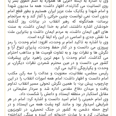
وی با اشاره به اینکه «غربی ها همواره به اسم حقوق بشر پا
روی انسانیت می گذارند»، اظهار داشت: همه ما مدیون شهدا
و امام شهدا و یکایک ملت عزیز ایران هستیم و بطور قطع امام
بدون امت نمی توانست چنین حرکتی را آغاز کند و به سرانجام
برساند؛ همانگونه که رهبر انقلاب در بیانات روز گذشته
خودشان اشاره داشتند، امام به خدا ایمان داشت، به سنت
های الهی ایمان داشت، به مردم ایمان داشت و بنابراین ملت
ما نقش جدی و اساسی در این راه ایفا کرده است.
وی با اشاره به تاکید امام بر وحدت، افزود: امام وحدت را رمز
پیروزی می دانست و در کنار حفظ وحدت، پذیرای تنوع آرا و
نگرش ها و نظرات بود و به تفاوت قومیت ها و مذاهب احترام
می گذاشت. امام وحدت را مهم ترین راهبرد برای پیشرفت
کشور می دانست و در عین محترم شمردن نظرات دیگران، بر
وحدت و یکپارچگی تاکید می کرد.
رئیس مجلس، عقلانیت، معنویت و عدالت را سه رکن مکتب
امام دانست و اظهار داشت: امام همه امورات انقلاب را در این
چارچوب پیش برد؛ با همین نگرش تحولی مسیر انقلاب تداوم
یافت و میدان دفاع مقدس اداره شد و سردار سلیمانی در
مقابل استکبار در منطقه ایستاد و داعش را شکست داد.
وی امام خمینی را امام امید دانست و اشاره کرد: امام در هر
شرایطی امیدوار بود و مانند کوه پشت همه می ایستاد و در
اوج حمله دشمن به کشور در جنگ تحمیلی، در تلویزیون
سخنرانی کرد و با عبارت «دیوانه ای آمده و سنگی انداخته»