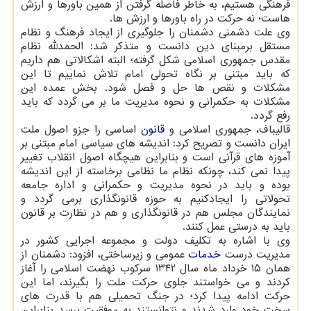
فرهنگی هستیم، به خاطر فاصله گرفتن از همین باورها و ارزش
هاست؛ نه حرکت در راه باورها و ارزش ها.
وی علت دشمنی دشمنان را جلوگیری از ایجاد فرهنگ و نظام
مستقل برمبنای دین دانست و متذکر شد: الحمدلله نظام
مقدس جمهوری اسلامی شکل گرفته؛ البته اشکالاتی هم داریم
که باید مبتنی بر نگاه تحولی امام تلاش نماییم تا این
مشکلات و نقص ها حل و فصل شود. بخش عمده این
مشکلات به حکمرانی و نحوه مدیریت ما بر می گردد که باید
رفع گردد.
قالیباف، جمهوری اسلامی و
قانون
اساسی را جزو اصول ملت
ایران دانست و تصریح کرد: اندیشه های سیاسی امام مبتنی بر
آموزه های قرآنی است و بنابراین هیچگاه اصول انقلاب تغییر
پیدا نمی کند، چونکه نظام ما نظامی برخاسته از این اندیشه
بوده و باید در نحوه مدیریت و حکمرانی و اداره جامعه
تحولاتی را ایجادکنیم به حوزه قانونگذاری برمی گردد و
نمایندگان مجلس هم در قانونگذاری و هم در نظارت بر قانون
باید به درستی عمل کنند.
وی با اشاره به تکلیف دولت و مجموعه اجرایی کشور در
مدیریت درست
خدمات
عمومی و زیرساختی، افزود: دشمنان از
همان ۱۵ خرداد ماه سال ۱۳۴۲ سرکوب نهضت اسلامی را آغاز
کردند و می خواستند جلوی حرکت ملت را بگیرند، اما این
حرکت ادامه پیدا کرد؛ در جنگ تحمیلی هم با قدرت های
سخت خود وارد شدند و نتوانستند به موفقیت برسد بنابراین