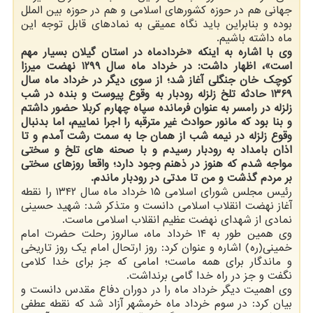
جهانی هم در حوزه کشورهای اسلامی و هم در حوزه بین الملل
بوده و بنابراین باید نگاه عمیقی به نمادهای قابل توجه این
ماه داشته باشیم.
وی با اشاره به اینکه «خردادماه در استان گیلان بسیار مهم
است»، اظهار داشت: در خرداد ماه سال ۱۲۹۹ نهضت میرزا
کوچک خان جنگلی آغاز شد؛ از سوی دیگر در خرداد ماه سال
۱۳۶۹ حادثه تلخ زلزله رودبار به وقوع پیوست و بنده در شب
زلزله در رامسر به عنوان فرمانده سپاه چهارم کربلا حضور داشتم
و بنا بود که مانور حوادث غیر مترقبه را اجرا نماییم، اما بدنبال
وقوع زلزله در نیمه شب از همان جا به سمت رشت آمدم و تا
اذان بامداد به رودبار رسیدم و با صحنه های تلخ و سختی
مواجه شدم که هنوز در ذهنم وجود دارد؛ واقعا روزهای سختی
بر مردم گذشت و من تا مدتی در رودبار ماندم.
رئیس مجلس شورای اسلامی ۱۵ خرداد ماه سال ۱۳۴۲ را نقطه
آغاز نهضت انقلاب اسلامی دانست و متذکر شد: شهید حسینی
نمادی از شهدای نهضت عظیم انقلاب اسلامی ماست.
وی همین طور به ۱۴ خرداد ماه، سالروز رحلت حضرت امام
خمینی(ره) اشاره و عنوان کرد: روز ارتحال امام یک روز تاریخی
و ماندگار برای همه ماست؛ امامی که جز برای خدا کلامی
نگفت و جز در راه خدا گامی برنداشت.
وی اهمیت دیگر خرداد ماه را در دوران دفاع مقدس دانست و
بیان کرد: در سوم خرداد ماه خرمشهر آزاد شد که نقطه عطفی