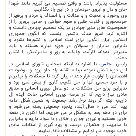
مسئولیت پذیرانه باشد و وقتی تصمیم می گیریم مانند شهدا
جان و مال و آبروی خودمان را در این راه بگذاریم.
وی برخورد با محبت و با عدالت و با انصاف با مردم و پرهیز از
خودمحوری و قدرت طلبی و سهم خواهی و حامی پروری را از
خصوصیت های مدیر جهادی در یک تصمیم جهادی دانست و
اشاره کرد: امروز هدف دشمن اینست که الگوی جمهوری
اسلامی ایران الگویی برای امت اسلامی و کشورها نشود و
بنابراین مدیران و مسؤلان در حوزه مبارزه هستند و باید
مدیریتی نمونه، کارآمد، چابک، به روز و سایبرنتیکی را نشان
دهند.
رئیس
مجلس
، با اشاره به اینکه «مجلس شورای اسلامی در
این دوره تلاش نموده برپایه نقشه راه جلو برود و موضوعات
اقتصادی را اولویت قرار دهد»، بیان کرد: تا مشکلات را نپذیریم
و با خرد جمعی آنها را حل نکنیم، کاری از پیش نمی رود و
بنابراین برای حل مشکلات به دو عامل نیروی انسانی و منابع
مادی نیاز داریم که در عرصه نیروی انسانی حالت ایده آل
داریم؛ البته اگر روند نرخ رشد جمعیت به همین شکل ادامه
پیدا کند طی ۱۰ سال آینده پنجره جمعیتی بسته می شود و
برای دو دهه بعد به مشکل بر می خوریم، اما اکنون در نقطه
خوبی هستیم و نیروی جوان و خلاق و با سواد داریم و بنابراین
با مدیریت و حکمرانی درست و بهره گیری از امکانات مادی
خوب موجود می توانیم بر مشکلات فائق بیاییم.