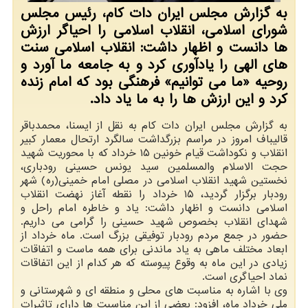
به گزارش مجلس ایران دات کام، رئیس مجلس
شورای اسلامی، انقلاب اسلامی را احیاگر ارزش
ها دانست و اظهار داشت: انقلاب اسلامی سنت
های الهی را یادآوری کرد و به جامعه ما آورد و
روحیه «ما می توانیم» فرهنگی بود که امام زنده
کرد و این ارزش ها را به ما یاد داد.
به گزارش مجلس ایران دات کام به نقل از ایسنا، محمدباقر
قالیباف امروز در مراسم بزرگداشت سالگرد ارتحال معمار کبیر
انقلاب و نکوداشت قیام خونین ۱۵ خرداد که با محوریت شهید
حجت الاسلام والمسلمین سید یونس حسینی رودباری،
نخستین شهید انقلاب اسلامی در مصلی امام خمینی(ره) شهر
رودبار برگزار گردید، ۱۵ خرداد را نقطه آغاز نهضت انقلاب
اسلامی دانست و اظهار داشت: یاد و خاطره امام راحل و
شهدای انقلاب بخصوص شهید حسینی را گرامی می داریم.
حضور در جمع مردم رودبار توفیقی بزرگ است. ماه خرداد از
ابعاد مختلف ماهی به یاد ماندنی برای همه ماست و اتفاقات
زیادی در این ماه به وقوع پیوسته که هر کدام از این اتفاقات
نماد احیاگری است.
وی با اشاره به مناسبت های محلی و منطقه ای و شهرستانی و
ملی خرداد ماه، افزود: بعضی از این مناسبت ها دارای تاثیرات