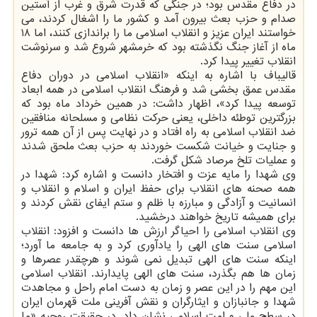
در دفاع مقدس بود؛ در جنگی که قدرت شرق و غرب از آستین
صدام و حزب بعث بیرون آمد و کشور ما را اشغال کردند، می
خواستند ایران عزیز و انقلاب اسلامی ما را براندازی کنند، اما ۱۸
ماه از آغاز جنگ نگذشته بود که خرمشهر شروع شد و سرنوشت
انقلاب تغییر پیدا کرد.
قالیباف با اشاره به اینکه «انقلاب اسلامی در دوران دفاع
مقدس عمق بخشی شد و فرهنگ انقلاب اسلامی در همه ابعاد
توسعه پیدا کرد»، اظهار داشت: در همین خرداد ماه بود که
بزرگترین توطئه داخلی، یعنی حرکت نظامی و مسلحانه منافقین
ضد انقلاب اسلامی به راه افتاد و در نهایت پس از آن همه ترور
و جنایت و خیانت شکست خوردند به حزب بعث ملحق شدند
و عملیات تلخ مرصاد شکل گرفت.
وی شهدا را مایه عزت و افتخار دانست و اشاره کرد: شهدا در
همه صحنه های انقلاب برای حفظ ایران و اسلام و انقلاب و
انسانیت و آزادگی و مبارزه با ظلم و ستم ایفای نقش کردند و
برای همیشه تاریخ خواهند درخشید.
وی انقلاب اسلامی را احیاگر ارزش ها دانست و افزود: انقلاب
اسلامی سنت های الهی را یادآوری کرد و به جامعه ما آورد؛
اینکه سنت های الهی تبدیل نمی شوند و هرچقدر عصرها و
زمان ها هم بگذرد، سنت های الهی پایدارند. انقلاب اسلامی
این مهم را در این عصر و زمان به دست امام راحل و مجاهدت
شهدا و جانبازان و ایثارگران و نقش آفرینی ملت قهرمان ایران
در سطح ملی و امت اسلامی نشان داد. در حقیقت روحیه «ما