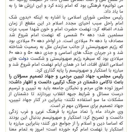
می توانیم» فرهنگی بود که امام زنده کرد و این ارزش ها را به
ما یاد داد.
رئیس مجلس شورای اسلامی با اشاره به اینکه «بدون شک
امام راحل سبب احیای مجدد اسلام در این مقطع از زمان
شد»، اضافه کرد: نهضت حضرت امام و خون شهدا سبب عزت
مسلمین شد؛ دهه ۴۰ شمسی که نهضت امام شروع شد
مصادف با دهه ۶۰ میلادی است. در اواخر دهه ۴۰ میلادی بود
که رژیم صهیونیستی از جانب سازمان ملل به رسمیت شناخته
شد و در جریان جنگ های اساسی و جدی دهه ۵۰ و دهه ۶۰
میلادی بود که سیطره رژیم صهیونیستی و شکست
دولت
های
اسلامی اتفاق افتاد، اما در همان ایام نهضت امام شروع شد و
مبارزه با استکبار و صهیونیسم را پایه گذاری کرد.
رئیس مجلس، جهاد تببین مردمی و جهاد تصمیم مسؤلان را
باعث ناکامی دشمنان در جنگ ترکیبی دانست و اظهار داشت:
امروز توده های مردم و نخبگان جامعه باید به تبیین و ترسیم
درست مسائل و شرایط جبهه انقلاب بپردازند تا دشمنان از
مشکلات ما سو استفاده نکنند؛ بنابراین در کنار جهاد تبیین،
جهاد تصمیم برای مسؤلان مهم تر است.
وی خرداد ماه را نماد مبارزه با فرهنگ غربی و غرب زدگی
دانست و تصریح کرد: استکبار و صهیونیسم بدنبال این بودند
که اساسا دین و اسلام را از جوامع دور کنند؛ بنابراین مبارزه با
استکبار با نهضت امام گره خورده است؛ امروز به تمام معنا