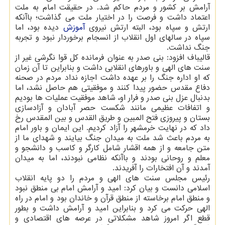
آرامش بر کشور و مردم حاکم شد. در حقیقت امام به ملت
اعتماد داشت و فرصت را در اختیار ملت می گذاشت؛ باآنکه
ارتش و سپاه بود، البته ارتش نیروی
آموزش
دیده بود، اما
سپاه در سالهای اول انقلاب از انسجام برخوردار نبود و تجربه
جنگ نداشت.
قالیباف افزود: بنی صدر به عنوان فرمانده کل قوا نگرشی غیر از
سنت های الهی و باورهای انقلابی داشت و بنابراین تا آن زمان
که او اداره جنگ را بر عهده داشت اجازه نداد مردم در صحنه
دفاع مقدس حضور پیدا کنند و موفقیتی هم حاصل نشد، اما
بدنبال عزل بنی صدر و فرار او، شاهد موفقیت عملیات ها بودیم
و اتفافات عظیمی مانند شکست حصر آبادان و آزادسازی
بستان و پیروزی فتح المبین و طریق القدس و بین المقدس رخ
داد که در نهایت خرمشهر را آزاد کردیم. این ایمان و باور امام
به مردم باعث شد ملت به میدان جنگ بیایند و شهدای ما از
متن جامعه و از همه اقشار شامل کارگر و کاسب و دانشجو و
معلم و روحانی بودند و باآنکه نظامی نبودند، اما به میدان
آمدند و آن افتخارات را آفریدند.
رئیس مجلس سنت های الهی و مردم را دو پایه انقلاب
اسلامی دانست و بیان کرد: امید و آرامش امام بی منطق نبود
و منطق امام برخاسته از منطق قرآن و خاندان بود و امام در راه
الهی حرکت می کرد و بنابراین امید و آرامش داشت و بطور
قطع اگر امروز شاهد مشکلاتی در عرصه های اقتصادی و