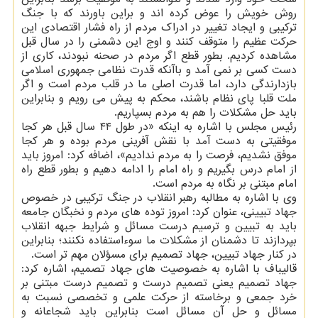
روش خویش را عوض کرده اند و براین باورند که با جنگ
ترکیبی و ایجاد تغییر در ادراک مردم از راه فشار اقتصادی این
حرکت عظیم را متوقف کنند و اوج این دشمنی را در سال قبل
مشاهده کردیم. بطور قطع اگر مردم در صحنه نبودند، کاری از
دست کسی بر نمی آمد و باآنکه قدرت نظامی جمهوری اسلامی
بازدارندگی دارد، اما قدرت اصلی ما در قلب مردم است و اگر
ملت قلبا پای نظام باشند، محکم به پیش می رویم و بنابراین
باید حل مشکلات را هم به مردم بسپاریم.
رئیس مجلس با اشاره به اینکه «در طول ۴۴ سال قبل هر کجا
موفقیتی به دست آمد با نقش آفرینی مردم بوده و هر کجا
موفق نشدیم، فرصت را به مردم ندادیم»، اضافه کرد: امروز باید
از امام درس بگیریم و راه امام را ادامه دهیم و بطور قطع راه
امام مبتنی بر نگاه به مردم است.
وی با اشاره به مطالبه رهبر انقلاب در جنگ ترکیبی در خصوص
جهاد تبیینی، عنوان کرد: امروز توده های مردم و نخبگان جامعه
باید به تبیین و ترسیم درست مسائل و شرایط جبهه انقلاب
بپردازند تا دشمنان از مشکلات ما سوءاستفاده نکنند؛ بنابراین
در کنار جهاد تبیین، جهاد تصمیم برای مسؤلان مهم تر است.
قالیباف با اشاره به خصوصیت های جهاد تصمیم، اشاره کرد:
جهاد تصمیم یعنی تصمیم درست و تصمیم درست مبتنی بر
خرد جمعی و برخاسته از حرکت علمی و تخصصی نسبت به
مسائل و حل آن مسائل است بنابراین باید شجاعانه و