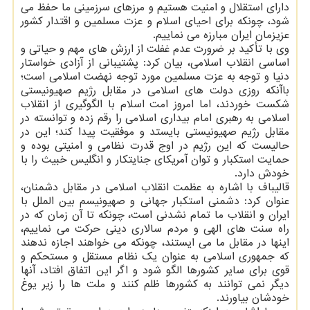
دارای استقلال و امنیت هستیم و مرزهای سرزمینی ما حفظ می
شود، چونکه برای احیای اسلام و عزت مسلمین و اقتدار کشور
عزیزمان ایران مبارزه می نماییم.
وی با تأکید بر ضرورت عدم غفلت از ارزش های مهم و حیاتی و
اساسی انقلاب اسلامی، بیان کرد: پشتیبانی از آزادی خواستار
دنیا و توجه به عزت مسلمین مورد توجه نهضت اسلامی است؛
باآنکه روزی دولت های اسلامی در مقابل رژیم صهیونیستی
شکست خوردند، اما امروز امت اسلام با الگوگیری از انقلاب
اسلامی به رهبری امام بیداری اسلامی را رقم زده و توانسته در
مقابل رژیم صهیونیستی بایستد و موفقیت پیدا کند؛ این در
حالیست که این رژیم در اوج قدرت نظامی و امنیتی بوده و
حمایت استکبار و توان آمریکای جنایتکار و انگلیس خبیث را با
خودش دارد.
قالیباف با اشاره به عظمت انقلاب اسلامی در مقابل دشمنان،
عنوان کرد: دشمنی استکبار جهانی و صهیونیسم بین الملل با
ایران و انقلاب ما تمام نشدنی است، چونکه تا آن زمان که در
راه سنت های الهی و مردم سالاری دینی حرکت می نماییم،
اینها در مقابل ما می ایستند، چونکه می خواهند اجازه ندهند
که جمهوری اسلامی به عنوان یک نظام مستقل و مستحکم و
قوی برای سایر کشورها الگو شود و اگر این اتفاق افتاد، آنها
دیگر نمی توانند به کشورها ظلم کنند و ملت ها را زیر یوغ
خودشان بیاورند.