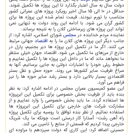
دولت سال به سال اعتبار بگذارد تا این پروژه ها تکمیل شوند.
حداقل در ۱۰ الی ۱۵ سال اخیر رویکرد پروژه های عمرانی کشور
متناسب با تورم نبودند. قیمت تمام شده این پروژه ها برای
کشور گران می شود. با ادامه این روند دولت به تنهایی نمی
تواند این پروژه های زیرساختی کلان را به نتیجه برساند.
نماینده مردم خدابنده در
مجلس
شورای اسلامی، اشاره کرد: از
جانب دیگر این پروژه های کلان ما را به
اقتصاد
جهانی مرتبط
می کنند. اگر ما در تکمیل این پروژه ها دیر بجنبیم، پازل در
خارج از مرزهای ما تکمیل می شود. اقتصاد جهان خیلی منتظر
ما نخواهد ماند که ما در داخل این پروژه ها را تکمیل نماییم و
خطوط ریلی خودرا با اعتبارات دولتی به جایی برسانیم. آنها به
سراغ ظرفیت سایر کشورها می روند. حوزه حمل و نقل بستر
اقتصادی بسیار بالایی دارد و بستر رشد سایر حوزه ها را نیز
فراهم می آورد.
این عضو کمیسیون عمران مجلس در ادامه اشاره کرد: به نظر
بنده باید از ظرفیت بخش خصوصی برای تکمیل این ابرپروژه
ها استفاده گردد. ما باید بخش خصوصی را وارد نماییم و از
مشارکت شرکت های خارجی برای تکمیل این ابرپروژه ها
استفاده نمائیم. از نظر بنده توافق با روسیه برای تکمیل پروژه
راه آهن رشت- آستارا کار درستی است چونکه ما یک شریک
خارجی پیدا کردیم که قسمتی از منابع را تامین می کند.
حسینی اضافه کرد: این کاری که دولت سیزدهم با مراوده ای