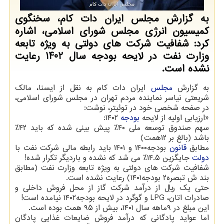
به گزارش مجلس ایران دات کام، سخنگوی
کمیسیون انرژی مجلس شورای اسلامی، اشاره
کرد: شفافیت شرکت های دولتی به ویژه تابعه
وزارت نفت در لایحه بودجه سال 1402 رعایت
نشده است.
به گزارش
مجلس
ایران دات کام به نقل از ایسنا، مالک
شریعتی نیاسر نماینده مردم تهران در مجلس شورای اسلامی،
در صفحه شخصی خود در توئیتر، نوشت:
«ارزیابی اولیه از لایحه
بودجه
۱۴۰۲:
سهم صندوق توسعه ملی ۴۰٪ پیش بینی شده که باید ۴۲٪
باشد (بالغ بر ۱۲همت)
مطابق
قانون
بودجه۱۴۰۰ و ۱۴۰۱ باید رابطه مالی شرکت نفت با
دولت
جایگزین ۱۴.۵٪ می شد که نشده و باردیگر تکرار شده!
شفافیت شرکت های دولتی به ویژه تابعه وزارت نفت (مطابق
بند ش تبصره۲ بودجه۱۴۰۱) رعایت نشده است.
حتی یک ریال از درآمد شرکت گاز از محل فروش داخلی و
صادرات اتان، ‎LPG و گوگرد در لایحه ‎بودجه۱۴۰۲ نیامده است!
این مبلغ در ۹ماهه سال ۱۴۰۱، بیش از ۹۵ همت بوده است.
اما عواید پادگانی که درآمد فروش ضایعات غذایی پادگان