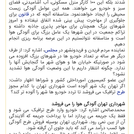
شدند بلکه این ۱۰۰ کارگر منزل مسکونی، آب آشامیدنی، فضای
سبز و خودرو می خواهند. همه این عوامل آلودگی زیست
محیطی را ایجاد خواهدنمود. متاسفانه آنچه که در
قانون
برای
جلوگیری از مهاجرت پیش بینی شده اتفاق نیفتاده و امروز
شهرهای بزرگ همچنان برای مهاجر پذیری جاذبه داشته و
تراکم جمعیت در این شهرها یک عامل بزرگ برای آلودگی هوا
است و متاسفانه نتوانستیم در این عرصه برنامه ریزی انجام
دهیم.
نماینده مردم فریدن و فریدونشهر در
مجلس
، اشاره کرد: از طرف
دیگر هر ساله بر تعداد خودرو ها در شهرهای بزرگ افزوده می
شود در صورتیکه خیابان ها و هوای شهر ما گنجایش آنها را
ندارد. چگونه انتظار داریم با این وضعیت آلودگی هوا تشدید
نشود؟
این عضو کمیسیون امورداخلی کشور و شوراها اظهار داشت:
اگر تهران یک شهر آلوده است شهرداری تهران با کدام مجوز
طرح
ترافیک می فروشد تا تردد خودرو ها شهر را آلوده تر کند؟
شهرداری تهران آلودگی هوا را می فروشد
محمدصالحی اشاره کرد: خودرو وارد طرح ترافیک می شود و
فقط یک جریمه می پردازد اما با پرداخت جریمه که آلایندگی
آن از بین نمی رود. شهرداری تهران بوسیله فروش طرح آلودگی
هوا کسب درآمد می کند که باید جلوی آن گرفته شود.