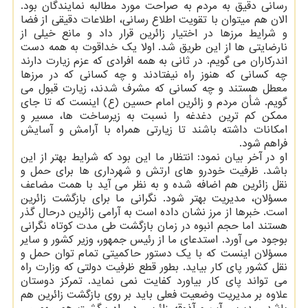
رسانی دقیق به مردم به صراحت مورد مطالبه نمایندگان بود.
الان هم میتوان با تقویت اطلاع رسانی، اطلاعات دقیقی از فضا
و شرایط مرزها در اختیار زائرین قرار داد و مانع خیلی از
نارضایتی ها از این طریق شد. اولا یک خداقوت به همه دست
اندرکاران می گویم. در ثانی به همه افرادی که عزم زیارت دارند
چه کسانی که هنوز راه نیفتادند و چه کسانی که در مرزها
معطل هستند و چه کسانی که مشرف شدند، زیارت قبول می
گویم. شأن مردم و زائرین امام حسین (ع) اینست که تا جای
ممکن کم ترین دغدغه را نسبت به زیرساخت ها، مسیر و
امکانات داشته باشند تا زیارتی همراه با آرامش و آسایش
فراهم شود.
او در آخر بیان نمود: انتظار ما این بود که شرایط بهتر از این
باشد. ظرفیت خودرو های ارتش و شهرداری ها برای حمل و
نقل زائرین هم اضافه شده و به نظر می آید با همت مضاعف
مسؤلان، مدیریت بهتر شود. نگرانی ما برای بازگشت زائرین
است. خبرها از مرز نشان داده است به آرامی زائرین درحال گذر
هستند اما حجم انبوه در زمان بازگشت طی مدت کوتاه نگرانی
بوجود می آورد. استدعای ما از رئیس جمهور، وزیر کشور و سایر
مسؤلان اینست که با یک دستور حاکمیتی تمام توان حمل و
نقل کشور پای کار بیاید. بطور قطع ظرفیت دولتی که وزارت راه
می تواند پای کار بیاورد کفایت نمی نماید. تمرکز دوستان
علاوه بر مدیریت وضعیت فعلی باید بر روی بازگشت زائرین هم