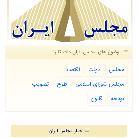
موضوع های مجلس ایران دات كام
مجلس
دولت
اقتصاد
مجلس شورای اسلامی
طرح
تصویب
بودجه
قانون
اخبار مجلس ایران