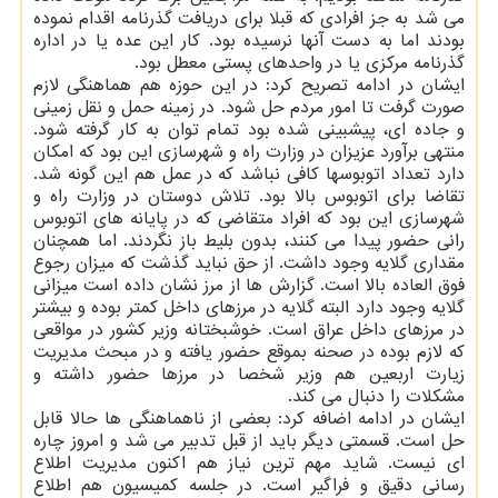
می شد به جز افرادی که قبلا برای دریافت گذرنامه اقدام نموده
بودند اما به دست آنها نرسیده بود. کار این عده یا در اداره
گذرنامه مرکزی یا در واحدهای پستی معطل بود.
ایشان در ادامه تصریح کرد: در این حوزه هم هماهنگی لازم
صورت گرفت تا امور مردم حل شود. در زمینه حمل و نقل زمینی
و جاده ای، پیشبینی شده بود تمام توان به کار گرفته شود.
منتهی برآورد عزیزان در وزارت راه و شهرسازی این بود که امکان
دارد تعداد اتوبوسها کافی نباشد که در عمل هم این گونه شد.
تقاضا برای اتوبوس بالا بود. تلاش دوستان در وزارت راه و
شهرسازی این بود که افراد متقاضی که در پایانه های اتوبوس
رانی حضور پیدا می کنند، بدون بلیط باز نگردند. اما همچنان
مقداری گلایه وجود داشت. از حق نباید گذشت که میزان رجوع
فوق العاده بالا است. گزارش ها از مرز نشان داده است میزانی
گلایه وجود دارد البته گلایه در مرزهای داخل کمتر بوده و بیشتر
در مرزهای داخل عراق است. خوشبختانه وزیر کشور در مواقعی
که لازم بوده در صحنه بموقع حضور یافته و در مبحث مدیریت
زیارت اربعین هم وزیر شخصا در مرزها حضور داشته و
مشکلات را دنبال می کند.
ایشان در ادامه اضافه کرد: بعضی از ناهماهنگی ها حالا قابل
حل است. قسمتی دیگر باید از قبل تدبیر می شد و امروز چاره
ای نیست. شاید مهم ترین نیاز هم اکنون مدیریت اطلاع
رسانی دقیق و فراگیر است. در جلسه کمیسیون هم اطلاع