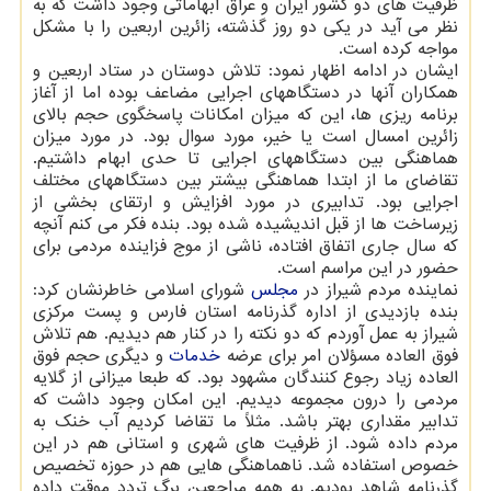
ظرفیت های دو کشور ایران و عراق ابهاماتی وجود داشت که به
نظر می آید در یکی دو روز گذشته، زائرین اربعین را با مشکل
مواجه کرده است.
ایشان در ادامه اظهار نمود: تلاش دوستان در ستاد اربعین و
همکاران آنها در دستگاههای اجرایی مضاعف بوده اما از آغاز
برنامه ریزی ها، این که میزان امکانات پاسخگوی حجم بالای
زائرین امسال است یا خیر، مورد سوال بود. در مورد میزان
هماهنگی بین دستگاههای اجرایی تا حدی ابهام داشتیم.
تقاضای ما از ابتدا هماهنگی بیشتر بین دستگاههای مختلف
اجرایی بود. تدابیری در مورد افزایش و ارتقای بخشی از
زیرساخت ها از قبل اندیشیده شده بود. بنده فکر می کنم آنچه
که سال جاری اتفاق افتاده، ناشی از موج فزاینده مردمی برای
حضور در این مراسم است.
نماینده مردم شیراز در
مجلس
شورای اسلامی خاطرنشان کرد:
بنده بازدیدی از اداره گذرنامه استان فارس و پست مرکزی
شیراز به عمل آوردم که دو نکته را در کنار هم دیدیم. هم تلاش
فوق العاده مسؤلان امر برای عرضه
خدمات
و دیگری حجم فوق
العاده زیاد رجوع کنندگان مشهود بود. که طبعا میزانی از گلایه
مردمی را درون مجموعه دیدیم. این امکان وجود داشت که
تدابیر مقداری بهتر باشد. مثلاً ما تقاضا کردیم آب خنک به
مردم داده شود. از ظرفیت های شهری و استانی هم در این
خصوص استفاده شد. ناهماهنگی هایی هم در حوزه تخصیص
گذرنامه شاهد بودیم. به همه مراجعین برگ تردد موقت داده