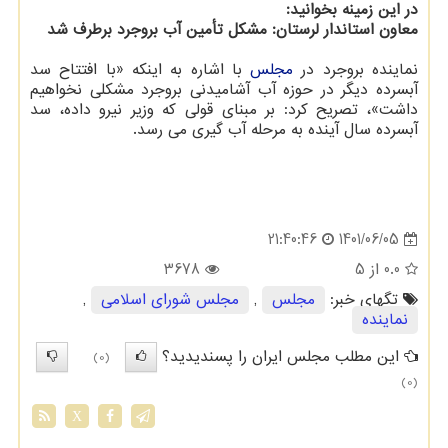
در این زمینه بخوانید:
معاون استاندار لرستان: مشکل تأمین آب بروجرد برطرف شد
نماینده بروجرد در
مجلس
با اشاره به اینکه «با افتتاح سد
آبسرده دیگر در حوزه آب آشامیدنی بروجرد مشکلی نخواهیم
داشت»، تصریح کرد: بر مبنای قولی که وزیر نیرو داده، سد
آبسرده سال آینده به مرحله آب گیری می رسد.
1401/06/05
21:40:46
0.0
از 5
3678
تگهای خبر:
مجلس
,
مجلس شورای اسلامی
,
نماینده
این مطلب مجلس ایران را پسندیدید؟
(0)
(0)
X