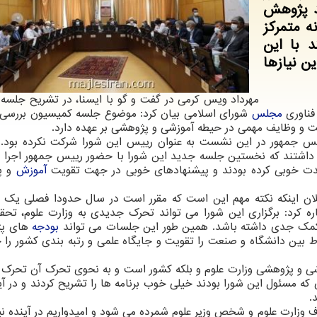
د پژوهش
ه متمرکز
د با این
ین نیازها
مهرداد ویس کرمی در گفت و گو با ایسنا، در تشریح جلسه 
فناوری
مجلس
شورای اسلامی بیان کرد: موضوع جلسه کمیسیون بررسی
ت و وظایف مهمی در حیطه آموزشی و پژوهشی بر عهده دارد.
حدود ۱۳ سال است که رییس جمهور در این نشست به عنوان رییس این شورا شرکت نکرده بود
ار داشتند که نخستین جلسه جدید این شورا با حضور رییس جمهور اجرا 
اعدت خوبی کرده بودند و پیشنهادهای خوبی در جهت تقویت
آموزش
و پ
 اینکه نکته مهم این است که مقرر است در سال حدودا فصلی یک د
ه کرد: برگزاری این شورا می تواند تحرک جدیدی به وزارت علوم، تحق
 کمک جدی داشته باشد. همین طور این جلسات می تواند
بودجه
های پ
باط بین دانشگاه و صنعت را تقویت و جایگاه علمی و رتبه بندی کشور را
شی و پژوهشی وزارت علوم و بلکه کشور است و به نحوی تحرک آن تحرک
ه مسئول این شورا بودند خیلی خوب برنامه ها را تشریح کردند و در آین
.
 وزارت علوم و شخص وزیر علوم شمرده می شود و امیدواریم در آینده نیز