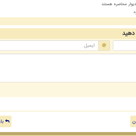
یوار محاصره هستند
د
دهید
ن
باز