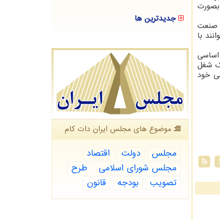
 بصورت
جدیدترین ها
و صنعت
نند با
 اساسی
ک شغل
شی خود
موضوع های مجلس ایران دات كام
مجلس
دولت
اقتصاد
مجلس شورای اسلامی
طرح
تصویب
بودجه
قانون