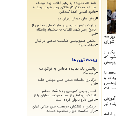
نامه ۸۵ نماینده به رهبر انقلاب برد موشک
ها باید به دفتر کار قاتلان رهبر شهید برسد به
علاوه اسامی امضا کنندگان
روش های درمان ریزش مو
روایت رئیس کمیسیون امنیت ملی مجلس از
پاسخ رهبر شهید انقلاب به پیشنهاد پناهگاه
امن
روز سه
دشمن صهیونیستی شکست سختی در لبنان
 شورای
خواهد خورد
. یکی از
شود که
پربحث ترین ها
ژوهش
واکنش یک نماینده مجلس به توافق سه
فعه با
جانبه مکه
یقات و
برگزاری جلسات صحن علنی مجلس هفته
ژوهشی
آتی
 حفاظت
اخطار رئیس کمیسیون بهداشت مجلس
افزایش پرداختی از جیب مردم، بیماران را از
 آموزش
تأمین دارو ناتوان کرده است
ده نیز
بریکس و شانگهای موقعیت های طلایی ایران
برای شکست دیوار محاصره هستند
 ادامه