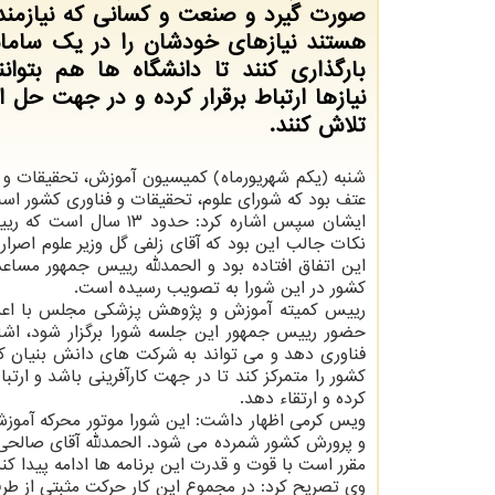
صورت گیرد و صنعت و کسانی که نیازمن
هستند نیازهای خودشان را در یک سامان
بارگذاری کنند تا دانشگاه ها هم بتوانن
نیازها ارتباط برقرار کرده و در جهت حل ا
تلاش کنند.
شنبه (یکم شهریورماه) کمیسیون آموزش، تحقیقات و 
عتف بود که شورای علوم، تحقیقات و فناوری کشور اس
ایشان سپس اشاره کرد: 
نکات جالب این بود که آقای زلفی گل وزیر علوم اصر
این اتفاق افتاده بود و الحمدلله رییس جمهور مس
کشور در این شورا به تصویب رسیده است.
رییس کمیته آموزش و پژوهش پزشکی مجلس با اعلان
حضور رییس جمهور این جلسه شورا برگزار شود، اشار
فناوری دهد و می تواند به شرکت های دانش بنیان
کشور را متمرکز کند تا در جهت کارآفرینی باشد و ارت
کرده و ارتقاء دهد.
ویس کرمی اظهار داشت: این شورا موتور محرکه آموز
و پرورش کشور شمرده می شود. الحمدلله آقای صالحی ک
مقرر است با قوت و قدرت این برنامه ها ادامه پیدا کند
وی تصریح کرد: در مجموع این کار حرکت مثبتی از طرف