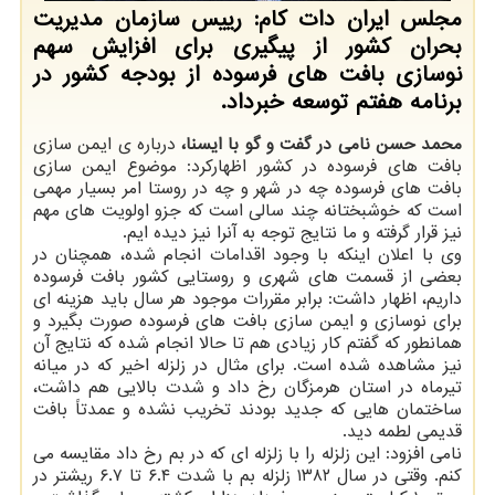
مجلس ایران دات کام: رییس سازمان مدیریت
بحران کشور از پیگیری برای افزایش سهم
نوسازی بافت های فرسوده از بودجه کشور در
برنامه هفتم توسعه خبرداد.
محمد حسن نامی در گفت و گو با ایسنا،
درباره ی ایمن سازی
بافت های فرسوده در کشور اظهارکرد: موضوع ایمن سازی
بافت های فرسوده چه در شهر و چه در روستا امر بسیار مهمی
است که خوشبختانه چند سالی است که جزو اولویت های مهم
نیز قرار گرفته و ما نتایج توجه به آنرا نیز دیده ایم.
وی با اعلان اینکه با وجود اقدامات انجام شده، همچنان در
بعضی از قسمت های شهری و روستایی کشور بافت فرسوده
داریم، اظهار داشت: برابر مقررات موجود هر سال باید هزینه ای
برای نوسازی و ایمن سازی بافت های فرسوده صورت بگیرد و
همانطور که گفتم کار زیادی هم تا حالا انجام شده که نتایج آن
نیز مشاهده شده است. برای مثال در زلزله اخیر که در میانه
تیرماه در استان هرمزگان رخ داد و شدت بالایی هم داشت،
ساختمان هایی که جدید بودند تخریب نشده و عمدتاً بافت
قدیمی لطمه دید.
نامی افزود: این زلزله را با زلزله ای که در بم رخ داد مقایسه می
کنم. وقتی در سال ۱۳۸۲ زلزله بم با شدت ۶.۴ تا ۶.۷ ریشتر در