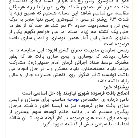
عمق ۱۰ کیلومتری زمین رخ داد هزاران کشته برجای گذاشت و
چند ده هزار نفر مصدوم شدند. وقتی این را با زلزله هرمزگان
مقایسه می نماییم شاهد این مساله هستیم که همین زلزله با
شدت ۶.۳ ریشتر در عمق ۱۰ کیلومتری زمین تنها منجر به مرگ
پنج تن و مصدومیت حدود ۳۰ نفر شد. هر چند که از نظر ما
حتی یک کشته هم زیاد است، اما می خواهم بگویم یکی از
دلیلهای کاهش این آمار همین نوسازی و ایمن سازی بافت
فرسوده است.
رییس سازمان مدیریت بحران کشور افزود: این مقایسه به ما
نشان میدهد که نوسازی و ایمن سازی بافت ها که بطور
مشترک توسط ستاد اجرائی فرمان امام خمینی(ره)، مشارکت
مردم، بنیاد مستضعفان، بنیاد مسکن و... در حال انجام می
باشد، توانسته تاثیر شگرفی روی کاهش خسارات جانی و مالی
زلزله داشته باشد.
پیشنهاد خبر:
اصلاح بافت فرسوده شهری نیازمند راه حل اساسی است
نامی درباره ی اختصاص
بودجه
مناسب برای نوسازی و ایمن
سازی بافت های فرسوده نیز به ایسنا اظهار داشت: درحال
پیگیری هستیم که در برنامه هفتم توسعه سهم بیشتری از
بودجه برای بافت های فرسوده در نظر گرفته شود، تا ان شاالله
اقدامات با سرعتی بیش از گذشته صورت گیرد.