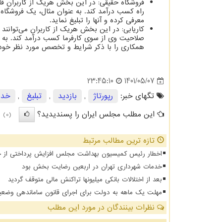
فروشگاه حقیقی: در این بخش هریک از کاربران قاد
راه کسب درآمد کند. به عنوان مثال، یک فروشگاه ل
معرفی کرده و آنها را تبلیغ نماید.
کاریابی: در این بخش هریک از کاربران می‌توانند
صلاحیت وی از سوی کارفرما کسب درآمد کند. به 
همکاری را با ذکر شرایط و تخصص مورد نظر خود در
1401/05/07
23:45:10
تگهای خبر:
رپورتاژ
,
بازدید
,
تبلیغ
,
خدم
این مطلب مجلس ایران را پسندیدید؟
(0)
تازه ترین مطالب مرتبط
اخطار رئیس کمیسیون بهداشت مجلس افزایش پرداختی از جیب 
خدمات شهرداری تهران در اربعین رضایت بخش بود
بعد از اختلالات بانکی میلیونها تراکنش مالی متوقف گردید
مهلت یک ماهه به دولت برای اجرای قانون ساماندهی وضعی
نظرات بینندگان در مورد این مطلب