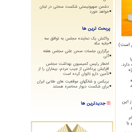
دشمن صهیونیستی شکست سختی در لبنان
خواهد خورد
پربحث ترین ها
واکنش یک نماینده مجلس به توافق سه
جانبه مکه
م است)
برگزاری جلسات صحن علنی مجلس هفته
آتی
ا
اخطار رئیس کمیسیون بهداشت مجلس
دارد.
افزایش پرداختی از جیب مردم، بیماران را از
ه
تأمین دارو ناتوان کرده است
بریکس و شانگهای موقعیت های طلایی ایران
د
برای شکست دیوار محاصره هستند
ز این
جدیدترین ها
م
یا