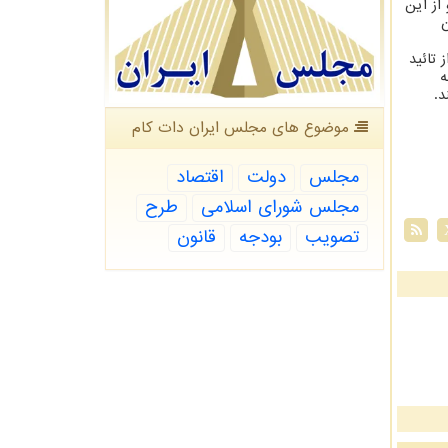
از این
ن
تائید
ه
د.
موضوع های مجلس ایران دات كام
مجلس
دولت
اقتصاد
مجلس شورای اسلامی
طرح
تصویب
بودجه
قانون