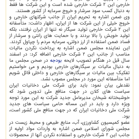
خارجی این ۲ شرکت خارجی شده است و این شرکت ها فقط
به دنبال کسب سود سرشار و خروج سرمایه از کشور هستند.
وی ضمن اشاره به تحریم ایران از جانب شرکتهای خارجی و
خروج خیلی از این شرکت ها از ایران، اظهار داشت: متأسفانه
این ۲ شرکت خارجی تولید سیگار نه تنها از ایران نرفتند، بلکه
تولید خویش را بالا بردند و با حمایت های رانتی و سرشار از
فساد ضمن استفاده از ارز دولتی، سرمایه مردم را چپاول کردند.
این نماینده مجلس ضمن اشاره به پرداخت نکردن مالیات
مناسب از جانب این ۲ شرکت خارجی اضافه کرد: در اسفند
سال قبل در هنگام تصویب لایحه
بودجه
در صحن مجلس ما
به دنبال مالیات بر سیگارهای خارجی بودیم و می خواستیم
تفکیک بین مالیات بر سیگارهای خارجی و داخلی قائل شویم
اما متأسفانه این مورد در مجلس مصوب نشد.
نقدعلی بیان نمود: باید برای شرکت ملی دخانیات ایران
سیاست های کلان در جهت منافع ملی تدوین شود که
خوشبختانه شیخان مدیرعامل جدید شرکت به این مورد توجه
ویژه دارد و باید در این مساله حامی سیاست های جدید
شرکت ملی دخانیات ایران که در جهت منافع ملی کشور است،
بود.
عضو کمیسیون کشاورزی، آب، منابع طبیعی و محیط زیست در
مجلس شورای اسلامی ضمن اشاره به واردات مواد اولیه از
جانب این ۲ شرکت خارجی و استفاده نکردن آنها از محصولات