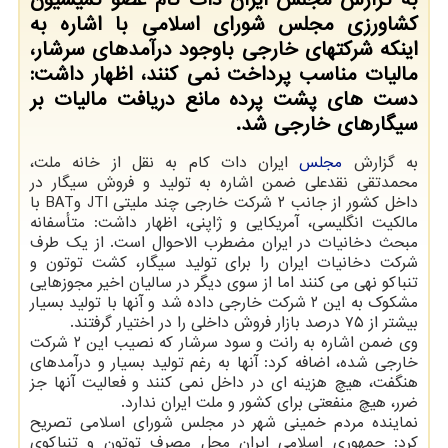
کشاورزی مجلس شورای اسلامی با اشاره به
اینکه شرکتهای خارجی باوجود درآمدهای سرشار،
مالیات مناسب پرداخت نمی کنند، اظهار داشت:
دست های پشت پرده مانع دریافت مالیات بر
سیگارهای خارجی شد.
به گزارش
مجلس
ایران دات کام به نقل از خانه ملت،
محمدتقی نقدعلی ضمن اشاره به تولید و فروش سیگار در
داخل کشور از جانب ۲ شرکت خارجی چند ملیتی JTI وBAT با
مالکیت انگلیسی، آمریکایی و ژاپنی، اظهار داشت: متأسفانه
مبحث دخانیات در ایران مضطرب الاحوال است. از یک طرف
شرکت دخانیات ایران را برای تولید سیگار، کشت توتون و
تنباکو نهی می کنند اما از سوی دیگر در سالیان اخیر مجوزهایی
مشکوک به این ۲ شرکت خارجی داده شد و آنها با تولید بسیار
بیشتر از ۷۵ درصد بازار فروش داخلی را در اختیار گرفتند.
وی ضمن اشاره به رانت و سود سرشار که نصیب این ۲ شرکت
خارجی شده، اضافه کرد: آنها به رغم تولید بسیار و درآمدهای
هنگفت، هیچ هزینه ای در داخل نمی کنند و فعالیت آنها جز
ضرر، هیچ منفعتی برای کشور و ملت ایران ندارد.
نماینده مردم خمینی شهر در مجلس شورای اسلامی تصریح
کرد: جمهوری اسلامی ایران محل مصرف توتون و تنباکوی