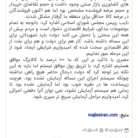
های کشاورزی بازار سنتی وجود داشت و حجم تقاضای خریدار
و حجم عرضه فروشنده مشخص بود اما هم اکنون فروشندگان
در عرضه کالا حداقل برای منطقه ما گرفتار مشکل شدند.
نایب رییس مجلس شورای اسلامی اشاره کرد: باتوجه به تمام
موضوعات مذکور، شرایط اقتصادی دشوار است و مردم بیش از
همه این سختی را تحمل می کنند دولت باید تمهیداتی برای
این مساله داشته باشد. کار هم برای دولت و هم برای ملت از
نظر اقتصادی سخت شده که امیدواریم شرایطی ایجاد شود از
این مرحله عبور نماییم.
مصری با تاکید بر این که ما ۱۰۰ درصد با کالابرگ موافق
هستیم، اشاره کرد: با تزریق پول موافق نیستم اما باید به این
نکته نیز توجه کرد که دولت درحال حاضر هیچ راهی نداشته
چونکه سیستم اجرای این مساله آزمایش نشده بود. هرچند
زیرساخت ها در نظریه خوب بود اما آزمایش نشده بود تا
زمانی هم سیستم آزمایش نشود، نمی توان آنرا دفعتی اجرائی
کرد، امیدواریم مراحل آزمایش سریع تر سپری شود.
منبع:
majlesiran.com
1401/05/02
09:51:09