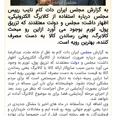
به گزارش مجلس ایران دات کام نایب رییس
مجلس درباره استفاده از کالابرگ الکترونیکی،
اظهار داشت: مجلس و دولت معتقدند که تزریق
پول، تورم بوجود می آورد ازاین رو مبحث
کالابرگ، یعنی رساندن کالا به دست مصرف
کننده، بهترین رویه است.
به گزارش
مجلس
ایران دات کام به نقل از خانه ملت، عبدالرضا
مصری درباره ضرورت استفاده از کالابرگ الکترونیکی، اظهار
داشت: مجلس و
دولت
معتقدند که تزریق پول، تورم به وجود
می آورد بدین سبب سازوکار ارائه کالا با کالابرگ یعنی رساندن
کالا به قیمت مناسب به دست مصرف کننده، بهترین رویه است
اما دراین زمینه دولت به دنبال سیستمی است که برای مردم
مشکلی ایجاد نشود. خوشبختانه برای نان این مساله در چند
استان بصورت آزمایشی در حال اجراست که بنظر می رسد بعد
از اجرای مرحله آزمایشی، فضا برای به موضوع کالابرگ آماده تر
خواهد شد.
وی اضافه کرد: متأسفانه در ماه های اخیر با مشکل جدیدی در
دنیا یعنی تورم جهانی روبه رو شده ایم و معادلات خریداران و
فروشندگان به هم ریخته است. قبل از این خصوصاً برای نهاده