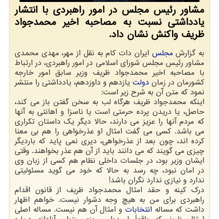
مشاور رئیس مجلس در امور راهبردی با انتشار
یادداشتی نسبت به مصاحبه اخیر محمدجواد
ظریف واکنش نشان داد.
به گزارش
مجلس
ایران دات کام به نقل از مهر، مهدی محمدی
مشاور رئیس مجلس شورای اسلامی در امور راهبردی، در ارتباط
با مصاحبه اخیر محمدجواد ظریف وزیر سابق امور خارجه
کشورمان در زمان
دولت
یازدهم و داوزدهم، یادداشتی را منتشر
نمود که متن آن به شرح زیر است:
اینکه محمدجواد ظریف هرگاه لب به سخن گفتن باز می کند،
حاصل، یا دریدن پرده حرمتی است یا ناسزا و اهانتی به آنها
که مردم آنها را عزیز می دارند، حالا دیگر یک داستان تکراری
می باشد. کسی می گفت امثال او عذرخواهی را هم بی معنا
کرده اند، چون بعد از عذرخواهی، دیری نمی پاید که باردیگر
چیزی می گویند که می دانند باید از آن هم عذر بخواهند. وقتی
ایشان وزیر بود، در جلسات داخلی نظام هم کسی از زبان وی
در امان نبود، چه رسد به حالا که خود می گوید مسئولیتی
ندارد و نیازی ندارد نگران باشد!
درک کینه و حقد امثال محمدجواد ظریف از قانون اقدام
راهبردی برای من به هیچ وجه دشوار نیست. خواهم اظهار
داشت که مساله
انتخابات
و امثال آن هم نیست. مساله اصلی