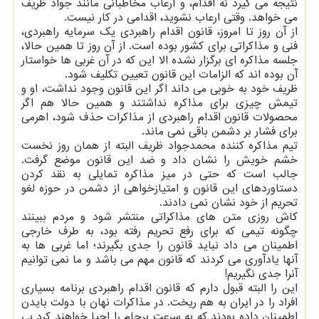
نتیجه می گیرد نه اقدام، و ارعاب مخاطبانی مانند جواد ظریف
می خواهد. وقتی ارعاب نشوید، اقدامی در کار نیست.
از آن روز تا امروز، قانون اقدام راهبردی یک سرمایه راهبردی،
فنی و مذاکراتی برای کشور بوده است. از آن روز تا همین حالا،
جلسه مذاکره ای برگزار نشده الا این که در آن غربی ها خواستار
آن بوده اند که الزامات این قانون تعیین تکلیف شود.
ظریف خود به خوبی می داند اگر این قانون وجود نداشت، او و
تیمش چیزی برای مذاکره نداشتند و همین حالا هم اگر
محصولات قانون اقدام راهبردی از مذاکرات حذف شود، اهرمی
برای فشار بر دشمن باقی نمی ماند.
تیم مذاکره کننده محمدجواد ظریف البته از همان روز نخست
خشم خویش را نشان داد و ضد این قانون موضع گرفت.
جالب است که حتی در میز مذاکره تمایلی به نقد کردن
دستاوردهای این قانون و امتیازخواهی از دشمن در حوزه لغو
تحریم از خود نشان نمی دادند.
کاش روزی متن های مذاکراتی منتشر شود و مردم ببینند
چگونه تیمی که برای رفع تحریم رفته بود، به طرف خارجی
اطمینان می داد نباید قانون را جدی بگیرند؛ اما غربی ها به
آنها یادآوری می کردند که قانون مهم می باشد و ما نمی توانیم
آنرا جدی نگیریم!
این را البته قبول دارم که قانون اقدام راهبردی برنامه بسیاری
افراد را در ایران به هم ریخت. در مذاکرات نهان با دولت بایدن
اطمینان داده بودند که به سرعت برجام را احیا خواهند کرد بی