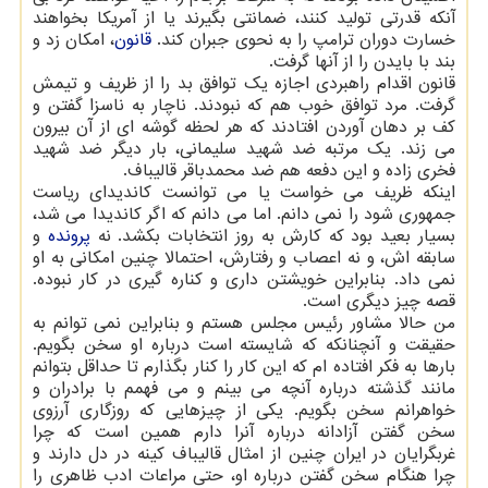
آنکه قدرتی تولید کنند، ضمانتی بگیرند یا از آمریکا بخواهند
خسارت دوران ترامپ را به نحوی جبران کند.
قانون
، امکان زد و
بند با بایدن را از آنها گرفت.
قانون اقدام راهبردی اجازه یک توافق بد را از ظریف و تیمش
گرفت. مرد توافق خوب هم که نبودند. ناچار به ناسزا گفتن و
کف بر دهان آوردن افتادند که هر لحظه گوشه ای از آن بیرون
می زند. یک مرتبه ضد شهید سلیمانی، بار دیگر ضد شهید
فخری زاده و این دفعه هم ضد محمدباقر قالیباف.
اینکه ظریف می خواست یا می توانست کاندیدای ریاست
جمهوری شود را نمی دانم. اما می دانم که اگر کاندیدا می شد،
بسیار بعید بود که کارش به روز انتخابات بکشد. نه
پرونده
و
سابقه اش، و نه اعصاب و رفتارش، احتمالا چنین امکانی به او
نمی داد. بنابراین خویشتن داری و کناره گیری در کار نبوده.
قصه چیز دیگری است.
من حالا مشاور رئیس مجلس هستم و بنابراین نمی توانم به
حقیقت و آنچنانکه که شایسته است درباره او سخن بگویم.
بارها به فکر افتاده ام که این کار را کنار بگذارم تا حداقل بتوانم
مانند گذشته درباره آنچه می بینم و می فهمم با برادران و
خواهرانم سخن بگویم. یکی از چیزهایی که روزگاری آرزوی
سخن گفتن آزادانه درباره آنرا دارم همین است که چرا
غربگرایان در ایران چنین از امثال قالیباف کینه در دل دارند و
چرا هنگام سخن گفتن درباره او، حتی مراعات ادب ظاهری را