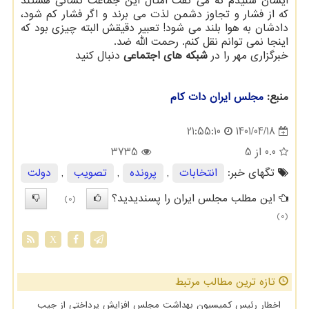
ایشان شنیدم که می گفت امثال این جماعت کسانی هستند
که از فشار و تجاوز دشمن لذت می برند و اگر فشار کم شود،
دادشان به هوا بلند می شود! تعبیر دقیقش البته چیزی بود که
اینجا نمی توانم نقل کنم. رحمت الله ضد.
خبرگزاری مهر را در
شبکه های اجتماعی
دنبال کنید
منبع:
مجلس ایران دات كام
1401/04/18
21:55:10
0.0
از 5
3735
تگهای خبر:
انتخابات
,
پرونده
,
تصویب
,
دولت
این مطلب مجلس ایران را پسندیدید؟
(0)
(0)
X
تازه ترین مطالب مرتبط
اخطار رئیس کمیسیون بهداشت مجلس افزایش پرداختی از جیب