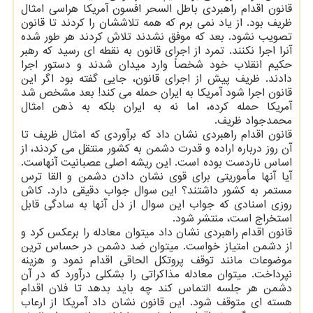
قانون اقدام راهبردی باطل السحر افسون آمریکا هراسی امثال
ظریف بود. از یاد نمی برم که همه تلاششان را کردند تا قانون
تصویب نشود. بعد که موفق نشدند تلاش کردند هر طور شده
آنرا اجرا نکنند. تمرد از اجرای قانون به نقطه ای رسید که رهبر
حکیم انقلاب خود شخصاً وارد میدان شدند و دستور اجرا
دادند. ظریف پیش از اجرای قانون، جایی گفته بود اگر این
قانون اجرا شود آمریکا به ایران حمله می کند! بعد مشخص شد
آمریکا حمله کرده، اما نه به ایران بلکه به ذهن امثال
محمدجواد ظریف.
قانون اقدام راهبردی نشان داد که برآوردی که امثال ظریف تا
آن روز درباره اراده و قدرت دشمن به کشور منتقل می کردند، از
اساس ناردست بوده است. این ریشه اصلی عصبانیت آنهاست.
آیا آنها مأموریتی برای قوی نشان دادن دشمن و القا ترس
مستمر به کشور داشتند؟ این سوال جواب دقیقی دارد. کاش
روزی اسنادی که جواب این سوال از دل آنها به سادگی قابل
استخراج است، منتشر شود.
قانون اقدام راهبردی نشان داد میتوان معادله را برعکس کرد و
از دشمن امتیاز خواست. میتوان ضد دشمن در حساس ترین
موضوعات مانند توقف پروتکل الحاقی اقدام نمود و هزینه
نپرداخت. میتوان معادله مذاکراتی را بشکلی درآورد که در آن
دشمن هر جلسه التماس کند چه باید بدهد تا فلان اقدام
هسته ای متوقف شود. این قانون نشان داد آمریکا از ارعاب