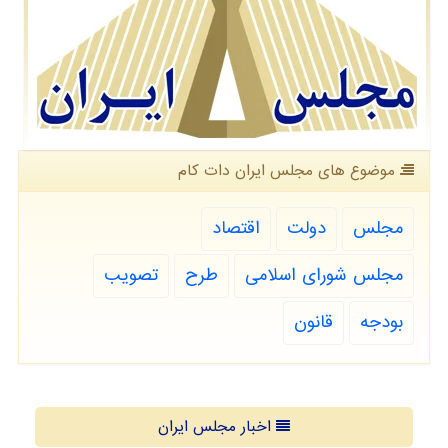
موضوع های مجلس ایران دات كام
مجلس
دولت
اقتصاد
مجلس شورای اسلامی
طرح
تصویب
بودجه
قانون
اخبار مجلس ایران