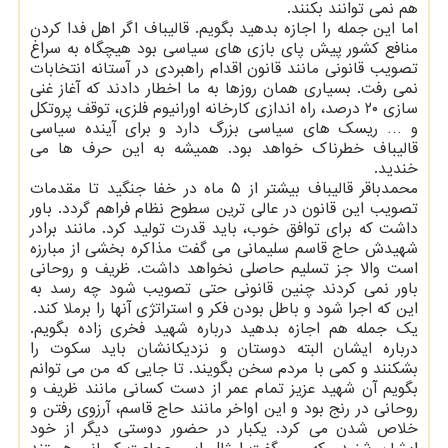
هم نمی توانند بکنند.
اما این جمله را اجازه بدهید بگویم. قالیباف اگر اهل فدا کردن
منافع کشور پیش پای بازی های سیاسی بود هیچگاه به سراغ
تصویب قانونی مانند قانون اقدام راهبردی در آستانه انتخابات
نمی رفت. بسیاری همان روزها به ما اخطار دادند که آغاز غنی
سازی ۲۰ درصد، راه اندازی کارخانه اورانیوم فلزی، توقف پروتکل
و … ریسک های سیاسی بزرگ دارد و برای آینده سیاسی
قالیباف خطرناک خواهد بود. همیشه به این حرف ها می
خندید.
محمدباقر قالیباف بیشتر از ۵ ماه در خفا جنگید تا مقدمات
تصویب این قانون در عالی ترین سطوح نظام فراهم گردد. باور
داشت که برای توافق خوب، باید قدرت تولید کرد. مانند برادر
شهیدش حاج قاسم سلیمانی می گفت مذاکره بخشی از مبارزه
است والا جز تسلیم حاصلی نخواهد داشت. ظریف و روحانی
باور نمی کردند چنین قانونی حتی تصویب شود چه رسد به
این که اجرا شود و باطل بودن فکر و استراتژی آنها را برملا کند.
یک جمله هم اجازه بدهید درباره شهید فخری زاده بگویم.
درباره ایشان البته دوستان و نزدیکانشان باید سکوت را
بشکنند و کمی با مردم سخن بگویند. تا جایی که من می توانم
بگویم آن شهید عزیز تمام عمر از دست کسانی مانند ظریف و
روحانی در رنج بود و این اواخر مانند حاج قاسم، آرزوی رفتن و
خلاص شدن می کرد. یکبار در حضور دوستی دیگر از خود