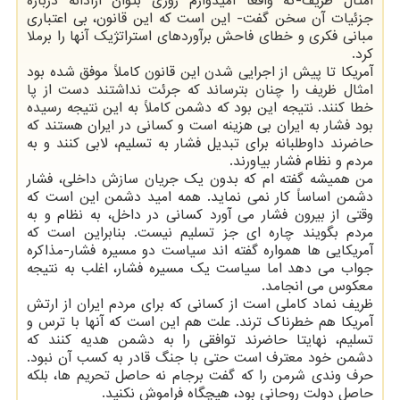
امثال ظریف-که واقعاً امیدوارم روزی بتوان آزادانه درباره
جزئیات آن سخن گفت- این است که این قانون، بی اعتباری
مبانی فکری و خطای فاحش برآوردهای استراتژیک آنها را برملا
کرد.
آمریکا تا پیش از اجرایی شدن این قانون کاملاً موفق شده بود
امثال ظریف را چنان بترساند که جرئت نداشتند دست از پا
خطا کنند. نتیجه این بود که دشمن کاملاً به این نتیجه رسیده
بود فشار به ایران بی هزینه است و کسانی در ایران هستند که
حاضرند داوطلبانه برای تبدیل فشار به تسلیم، لابی کنند و به
مردم و نظام فشار بیاورند.
من همیشه گفته ام که بدون یک جریان سازش داخلی، فشار
دشمن اساساً کار نمی نماید. همه امید دشمن این است که
وقتی از بیرون فشار می آورد کسانی در داخل، به نظام و به
مردم بگویند چاره ای جز تسلیم نیست. بنابراین است که
آمریکایی ها همواره گفته اند سیاست دو مسیره فشار-مذاکره
جواب می دهد اما سیاست یک مسیره فشار، اغلب به نتیجه
معکوس می انجامد.
ظریف نماد کاملی است از کسانی که برای مردم ایران از ارتش
آمریکا هم خطرناک ترند. علت هم این است که آنها با ترس و
تسلیم، نهایتا حاضرند توافقی را به دشمن هدیه کنند که
دشمن خود معترف است حتی با جنگ قادر به کسب آن نبود.
حرف وندی شرمن را که گفت برجام نه حاصل تحریم ها، بلکه
حاصل دولت روحانی بود، هیچگاه فراموش نکنید.