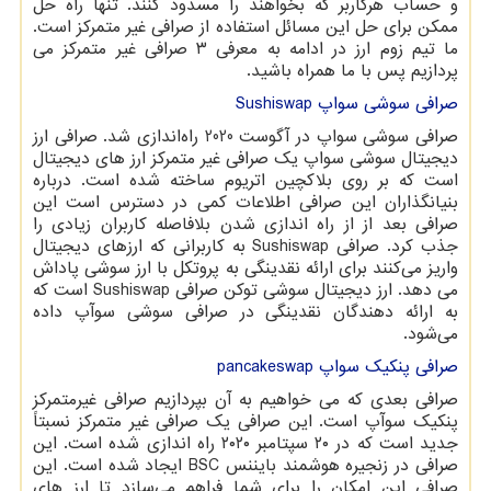
و حساب هرکاربر که بخواهند را مسدود کنند. تنها راه حل
ممکن برای حل این مسائل استفاده از صرافی غیر متمرکز است.
ما تیم زوم ارز در ادامه به معرفی ۳ صرافی غیر متمرکز می
پردازیم پس با ما همراه باشید.
صرافی سوشی سواپ
Sushiswap
صرافی سوشی سواپ در آگوست 2020 راه‌اندازی شد. صرافی ارز
دیجیتال سوشی سواپ یک صرافی غیر متمرکز ارز های دیجیتال
است که بر روی بلاکچین اتریوم ساخته شده است. درباره
بنیانگذاران این صرافی اطلاعات کمی در دسترس است این
صرافی بعد از از راه اندازی شدن بلافاصله کاربران زیادی را
جذب کرد. صرافی
Sushiswap
به کاربرانی که ارزهای دیجیتال
واریز می‌کنند برای ارائه نقدینگی به پروتکل با ارز سوشی پاداش
می دهد. ارز دیجیتال سوشی توکن صرافی
Sushiswap
است که
به ارائه دهندگان نقدینگی در صرافی سوشی سوآپ داده
می‌شود.
صرافی پنکیک سواپ
pancakeswap
صرافی بعدی که می خواهیم به آن بپردازیم صرافی غیرمتمرکز
پنکیک سوآپ است. این صرافی یک صرافی غیر متمرکز نسبتاً
جدید است که در ۲۰ سپتامبر ۲۰۲۰ راه اندازی شده است. این
صرافی در زنجیره هوشمند بایننس
BSC
ایجاد شده است. این
صرافی این امکان را برای شما فراهم می‌سازد تا ارز های