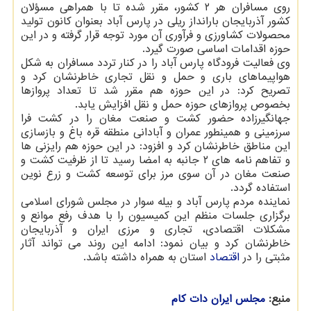
روی مسافران هر ۲ کشور، مقرر شده تا با همراهی مسؤلان
کشور آذربایجان بارانداز ریلی در پارس آباد بعنوان کانون تولید
محصولات کشاورزی و فرآوری آن مورد توجه قرار گرفته و در این
حوزه اقدامات اساسی صورت گیرد.
وی فعالیت فرودگاه پارس آباد را در کنار تردد مسافران به شکل
هواپیماهای باری و حمل و نقل تجاری خاطرنشان کرد و
تصریح کرد: در این حوزه هم مقرر شد تا تعداد پروازها
بخصوص پروازهای حوزه حمل و نقل افزایش یابد.
جهانگیرزاده حضور کشت و صنعت مغان را در کشت فرا
سرزمینی و همینطور عمران و آبادانی منطقه قره باغ و بازسازی
این مناطق خاطرنشان کرد و افزود: در این حوزه هم رایزنی ها
و تفاهم نامه های ۲ جانبه به امضا رسید تا از ظرفیت کشت و
صنعت مغان در آن سوی مرز برای توسعه کشت و زرع نوین
استفاده گردد.
نماینده مردم پارس آباد و بیله سوار در مجلس شورای اسلامی
برگزاری جلسات منظم این کمیسیون را با هدف رفع موانع و
مشکلات اقتصادی، تجاری و مرزی ایران و آذربایجان
خاطرنشان کرد و بیان نمود: ادامه این روند می تواند آثار
مثبتی را در
اقتصاد
استان به همراه داشته باشد.
منبع:
مجلس ایران دات كام