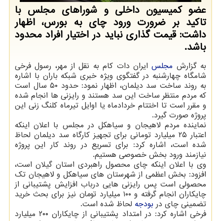
عضو کمیسیون داخلی و شوراهای مجلس با
تاکید بر ضرورت ورود چای به بورس، اظهار
داشت: قیمت گذاری نباید در اختیار افراد محدود
باشد.
به گزارش
مجلس
ایران دات کام به نقل از مهر، رسول فرخی
شامگاه چهارشنبه در گفتگوی ویژه خبری شبکه باران با اشاره
به روند ساخت سد دیلمان، اظهار نمود: حدود ۵۰ سال است
که مردم منتظر ساخت این سد هستند و رایزنی ها انجام شده
و مقرر است تا اختتام خردادماه یا اوایل تیرماه کلنگ زنی این
پروژه صورت گیرد.
نماینده مردم لاهیجان و سیاهکل در مجلس با اعلان اینکه
اعتبار ۲۵ میلیارد تومانی برای تجهیز کارگاه سد دیلمان لحاظ
شده است، اشاره کرد: برای تسریع در روند کار این پروژه
نیازمند ورود بخش خصوصی هستیم.
وی با اعلان اینکه چای محصول راهبردی استان گیلان است،
افزود: بخش اعظمی از شهرستان های سیاهکل و لاهیجان تک
محصولی است پس رایزنی هایی درباب افزایش پشتیبانی از
چایکاران انجام گرفته و ۱۰۰ میلیارد تومان نیز برای بحث خرید
تضمینی چای در
بودجه
لحاظ شده است.
فرخی اشاره کرد: در امتداد پشتیبانی از چایکاران ۲۰۰ میلیارد