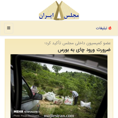
منو
تبلیغات
عضو كمیسیون داخلی مجلس تأكید كرد؛
ضرورت ورود چای به بورس