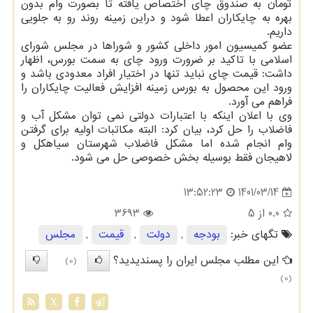
تومان به صندوق چای اختصاص یافته تا بصورت وام بدون
بهره به چایکاران اعطا شود و دراین زمینه روند رو به جلویی
داریم.
عضو کمیسیون امور داخلی کشور و شوراها در مجلس شورای
اسلامی با تاکید بر ضرورت ورود چای به سمت بورس، اظهار
داشت: قیمت چای نباید تنها در اختیار افراد معدودی باشد و
ورود این محصول به بورس زمینه افزایش فعالیت چایکاران را
فراهم می آورد.
وی با اعلان اینکه با اعتبارات دولتی نمی توان مشکل آب و
فاضلاب را حل کرد، بیان کرد: البته مکاتبات اولیه برای گرفتن
وام انجام شده اما مشکل فاضلاب شهرستان سیاهکل و
لاهیجان فقط بوسیله بخش خصوصی حل می شود.
1401/03/14
13:52:23
0.0
از 5
3693
تگهای خبر:
بودجه
,
دولت
,
قیمت
,
مجلس
این مطلب مجلس ایران را پسندیدید؟
(0)
(0)
X